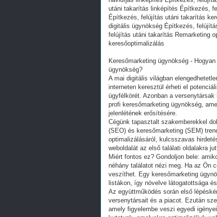
utáni takarítás linképítés Építkezés, f
Építkezés, felújítás utáni takarítás ke
digitális ügynökség Építkezés, felújít
felújítás utáni takarítás Remarketing o
keresőoptimalizálás
Keresőmarketing ügynökség - Hogyan t
ügynökség?
A mai digitális világban elengedhetetle
interneten keresztül érheti el potenciá
ügyfélkörét. Azonban a versenytársak 
profi keresőmarketing ügynökség, ame
jelenlétének erősítésére.
Cégünk tapasztalt szakemberekkel dolg
(SEO) és keresőmarketing (SEM) trend
optimalizálásáról, kulcsszavas hirdet
weboldalát az első találati oldalakra 
Miért fontos ez? Gondoljon bele: amiko
néhány találatot nézi meg. Ha az Ön c
veszíthet. Egy keresőmarketing ügynöks
listákon, így növelve látogatottsága é
Az együttműködés során első lépéské
versenytársait és a piacot. Ezután sz
amely figyelembe veszi egyedi igényeit