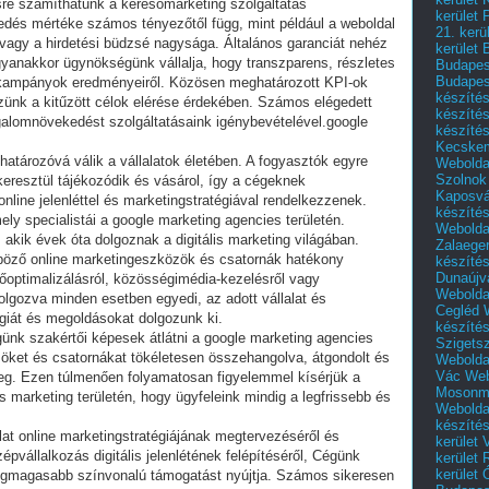
sre számíthatunk a keresőmarketing szolgáltatás
kerület 
edés mértéke számos tényezőtől függ, mint például a weboldal
21. kerü
 vagy a hirdetési büdzsé nagysága. Általános garanciát nehéz
kerület 
gyanakkor ügynökségünk vállalja, hogy transzparens, részletes
Budapest
Budapes
 a kampányok eredményeiről. Közösen meghatározott KPI-ok
készíté
nk a kitűzött célok elérése érdekében. Számos elégedett
készíté
rgalomnövekedést szolgáltatásaink igénybevételével.google
készíté
Kecske
határozóvá válik a vállalatok életében. A fogyasztók egyre
Webolda
Szolnok
eresztül tájékozódik és vásárol, így a cégeknek
Kaposvá
online jelenléttel és marketingstratégiával rendelkezzenek.
készíté
ly specialistái a google marketing agencies területén.
Webolda
akik évek óta dolgoznak a digitális marketing világában.
Zalaege
böző online marketingeszközök és csatornák hatékony
készíté
Dunaújv
őoptimalizálásról, közösségimédia-kezelésről vagy
Webolda
dolgozva minden esetben egyedi, az adott vállalat és
Cegléd
giát és megoldásokat dolgozunk ki.
készíté
ünk szakértői képesek átlátni a google marketing agencies
Szigets
öket és csatornákat tökéletesen összehangolva, átgondolt és
Webolda
Vác
Web
g. Ezen túlmenően folyamatosan figyelemmel kísérjük a
Mosonm
is marketing területén, hogy ügyfeleink mindig a legfrissebb és
Webolda
készíté
at online marketingstratégiájának megtervezéséről és
kerület 
pvállalkozás digitális jelenlétének felépítéséről, Cégünk
kerület
kerület
legmagasabb színvonalú támogatást nyújtja. Számos sikeresen