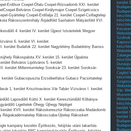
kerület 
Csepel-Erdősor Csepel-Ófalu Csepel-Rózsadomb XXI. kerület
Budapest
elCsepel-Belváros Csepel-Királymajor Csepel-Szigetcsúcs
Budapes
epel-Gyártelep Csepel-Erdőalja 21. kerület Csepel-Csillagtelep
készíté
készíté
Cinkota Rákosszentmihály Árpádföld Sashalom Mátyásföld XVI.
készíté
Kecske
ékesdűlő 4. kerület IV. kerület Újpest Istvántelek Megyer
Webolda
Szolnok
ézváros 6. kerület VI. kerület
Kaposvá
készíté
XII. kerület Budafok 22. kerület Nagytétény Budatétény Baross
Webolda
Zalaege
stújhely Rákospalota XV. kerület 15. kerület Újpalota
készíté
kerület Belváros Lipótváros 5. kerület
Dunaújv
III. kerület Millenniumtelep Soroksár 23. kerület Soroksár-
Webolda
Cegléd
készíté
XX. kerület Gubacsipuszta Erzsébetfalva Gubacs Pacsirtatelep
Szigets
Webolda
davár 1. kerület Krisztinaváros Vár Tabán Víziváros I. kerület
Vác
Web
Mosonm
Webolda
yárdűlő Laposdűlő Kúttó X. kerület Keresztúridűlő Kőbánya-
készíté
agyárdűlő Ligettelek Óhegy Újhegy Népliget
kerület 
17. kerület XVII. kerület Rákoskeresztúr Rákoscsaba Madárdomb
kerület
y Régiakadémiatelep Rákoscsaba-Újtelep Rákoskert
kerület
Budapest
Budapest
oogle kampány kezelés Építkezés, felújítás utáni takarítás
Budapest
tás utáni takarítás PPC kampánykészítés Építkezés, felújítás