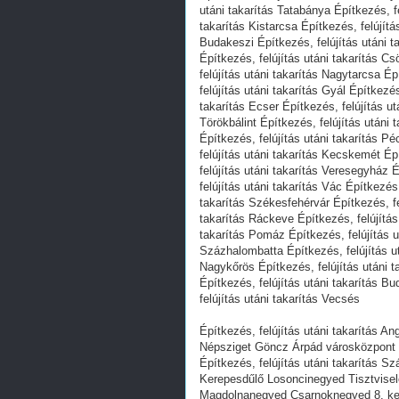
utáni takarítás Tatabánya Építkezés, fe
takarítás Kistarcsa Építkezés, felújítá
Budakeszi Építkezés, felújítás utáni t
Építkezés, felújítás utáni takarítás C
felújítás utáni takarítás Nagytarcsa Ép
felújítás utáni takarítás Gyál Építkezé
takarítás Ecser Építkezés, felújítás ut
Törökbálint Építkezés, felújítás utáni 
Építkezés, felújítás utáni takarítás Pé
felújítás utáni takarítás Kecskemét Ép
felújítás utáni takarítás Veresegyház É
felújítás utáni takarítás Vác Építkezés,
takarítás Székesfehérvár Építkezés, fel
takarítás Ráckeve Építkezés, felújítás
takarítás Pomáz Építkezés, felújítás ut
Százhalombatta Építkezés, felújítás ut
Nagykőrös Építkezés, felújítás utáni t
Építkezés, felújítás utáni takarítás B
felújítás utáni takarítás Vecsés
Építkezés, felújítás utáni takarítás Ang
Népsziget Göncz Árpád városközpont
Építkezés, felújítás utáni takarítás 
Kerepesdűlő Losoncinegyed Tisztvis
Magdolnanegyed Csarnoknegyed 8. ke