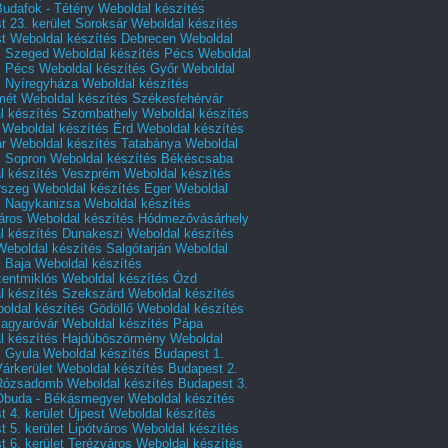
Budafok - Tétény
Weboldal készítés
 23. kerület Soroksár
Weboldal készítés
t
Weboldal készítés Debrecen
Weboldal
s Szeged
Weboldal készítés Pécs
Weboldal
s Pécs
Weboldal készítés Győr
Weboldal
s Nyíregyháza
Weboldal készítés
mét
Weboldal készítés Székesfehérvár
l készítés Szombathely
Weboldal készítés
Weboldal készítés Érd
Weboldal készítés
r
Weboldal készítés Tatabánya
Weboldal
s Sopron
Weboldal készítés Békéscsaba
l készítés Veszprém
Weboldal készítés
rszeg
Weboldal készítés Eger
Weboldal
s Nagykanizsa
Weboldal készítés
áros
Weboldal készítés Hódmezővásárhely
l készítés Dunakeszi
Weboldal készítés
Weboldal készítés Salgótarján
Weboldal
s Baja
Weboldal készítés
zentmiklós
Weboldal készítés Ózd
l készítés Szekszárd
Weboldal készítés
oldal készítés Gödöllő
Weboldal készítés
agyaróvár
Weboldal készítés Pápa
l készítés Hajdúböszörmény
Weboldal
s Gyula
Weboldal készítés Budapest 1.
Várkerület
Weboldal készítés Budapest 2.
 Rózsadomb
Weboldal készítés Budapest 3.
 Óbuda - Békásmegyer
Weboldal készítés
 4. kerület Újpest
Weboldal készítés
 5. kerület Lipótváros
Weboldal készítés
 6. kerület Terézváros
Weboldal készítés