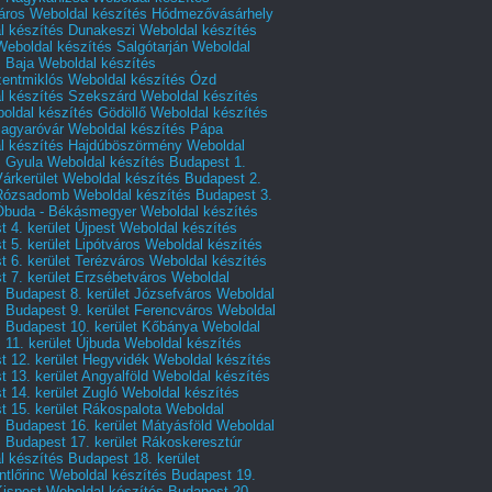
áros
Weboldal készítés Hódmezővásárhely
l készítés Dunakeszi
Weboldal készítés
Weboldal készítés Salgótarján
Weboldal
s Baja
Weboldal készítés
zentmiklós
Weboldal készítés Ózd
l készítés Szekszárd
Weboldal készítés
oldal készítés Gödöllő
Weboldal készítés
agyaróvár
Weboldal készítés Pápa
l készítés Hajdúböszörmény
Weboldal
s Gyula
Weboldal készítés Budapest 1.
Várkerület
Weboldal készítés Budapest 2.
 Rózsadomb
Weboldal készítés Budapest 3.
 Óbuda - Békásmegyer
Weboldal készítés
 4. kerület Újpest
Weboldal készítés
 5. kerület Lipótváros
Weboldal készítés
 6. kerület Terézváros
Weboldal készítés
 7. kerület Erzsébetváros
Weboldal
 Budapest 8. kerület Józsefváros
Weboldal
 Budapest 9. kerület Ferencváros
Weboldal
s Budapest 10. kerület Kőbánya
Weboldal
 11. kerület Újbuda
Weboldal készítés
t 12. kerület Hegyvidék
Weboldal készítés
 13. kerület Angyalföld
Weboldal készítés
 14. kerület Zugló
Weboldal készítés
 15. kerület Rákospalota
Weboldal
 Budapest 16. kerület Mátyásföld
Weboldal
 Budapest 17. kerület Rákoskeresztúr
 készítés Budapest 18. kerület
tlőrinc
Weboldal készítés Budapest 19.
Kispest
Weboldal készítés Budapest 20.