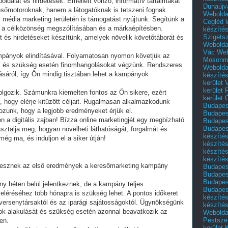
oldalát és hirdetéseit. Emellett vonzó, informatív tartalmakat
Dunaújv
sőmotoroknak, hanem a látogatóknak is tetszeni fognak.
Webolda
 média marketing területén is támogatást nyújtunk. Segítünk a
Cegléd
, a célközönség megszólításában és a márkaépítésben.
készíté
Szigets
et és hirdetéseket készítünk, amelyek növelik követőtáborát és
Webolda
Vác
Web
pányok elindításával. Folyamatosan nyomon követjük az
Mosonm
 és szükség esetén finomhangolásokat végzünk. Rendszeres
Webolda
dásáról, így Ön mindig tisztában lehet a kampányok
készíté
kerület 
kerület
olgozik. Számunkra kiemelten fontos az Ön sikere, ezért
kerület
hogy elérje kitűzött céljait. Rugalmasan alkalmazkodunk
Budapest
ozunk, hogy a legjobb eredményeket érjük el.
Budapest
n a digitális zajban! Bízza online marketingjét egy megbízható
Budapest
Budapest
ztalja meg, hogyan növelheti láthatóságát, forgalmát és
készítés
még ma, és induljon el a siker útján!
készítés
készíté
készítés
k lesznek az első eredmények a keresőmarketing kampány
Budapes
Budapest
Budapest
y héten belül jelentkeznek, de a kampány teljes
Budapest
eléréséhez több hónapra is szükség lehet. A pontos időkeret
készítés
a versenytársaktól és az iparági sajátosságoktól. Ügynökségünk
készítés
k alakulását és szükség esetén azonnal beavatkozik az
Weboldal
Pestszen
en.
kerület 