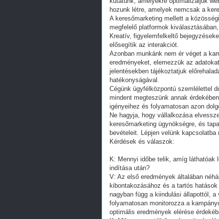
kutatunk, amelyekre optimalizáljuk web
hozunk létre, amelyek nemcsak a kere
A keresőmarketing mellett a közösségi
megfelelő platformok kiválasztásában
Kreatív, figyelemfelkeltő bejegyzések
elősegítik az interakciót.
Azonban munkánk nem ér véget a kam
eredményeket, elemezzük az adatokat
jelentésekben tájékoztatjuk előrehala
hatékonyságával.
Cégünk ügyfélközpontú szemlélettel d
mindent megteszünk annak érdekében, 
igényeihez és folyamatosan azon dolg
Ne hagyja, hogy vállalkozása elvessze
keresőmarketing ügynökségre, és tapas
bevételeit. Lépjen velünk kapcsolatba 
Kérdések és válaszok:
K: Mennyi időbe telik, amíg láthatóa
indítása után?
V: Az első eredmények általában néhán
kibontakozásához és a tartós hatások 
nagyban függ a kiindulási állapottól, 
folyamatosan monitorozza a kampányo
optimális eredmények elérése érdekéb