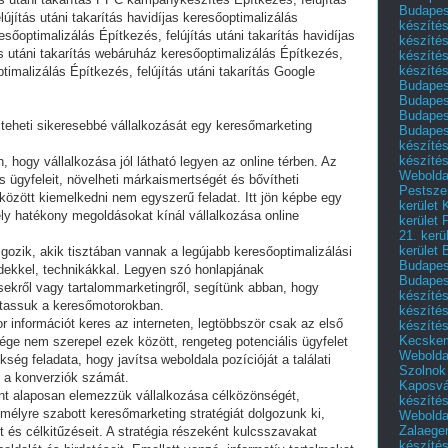
Budapest
elújítás utáni takarítás havidíjas keresőoptimalizálás
készítés
resőoptimalizálás Építkezés, felújítás utáni takarítás havidíjas
készítés
ás utáni takarítás webáruház keresőoptimalizálás Építkezés,
készíté
készítés
ptimalizálás Építkezés, felújítás utáni takarítás Google
Budapes
Budapest
Budapest
eheti sikeresebbé vállalkozását egy keresőmarketing
Budapest
készítés
készítés
n, hogy vállalkozása jól látható legyen az online térben. Az
Weboldal
lis ügyfeleit, növelheti márkaismertségét és bővítheti
Pestszen
között kiemelkedni nem egyszerű feladat. Itt jön képbe egy
kerület 
ly hatékony megoldásokat kínál vállalkozása online
kerület 
21. kerü
kerület 
ozik, akik tisztában vannak a legújabb keresőoptimalizálási
Budapest
ekkel, technikákkal. Legyen szó honlapjának
Budapes
ésekről vagy tartalommarketingről, segítünk abban, hogy
készíté
juttassuk a keresőmotorokban.
készíté
r információt keres az interneten, legtöbbször csak az első
készíté
Kecske
ége nem szerepel ezek között, rengeteg potenciális ügyfelet
Webolda
ég feladata, hogy javítsa weboldala pozícióját a találati
Szolnok
s a konverziók számát.
Kaposvá
nt alaposan elemezzük vállalkozása célközönségét,
készíté
emélyre szabott keresőmarketing stratégiát dolgozunk ki,
Webolda
Zalaege
 és célkitűzéseit. A stratégia részeként kulcsszavakat
készíté