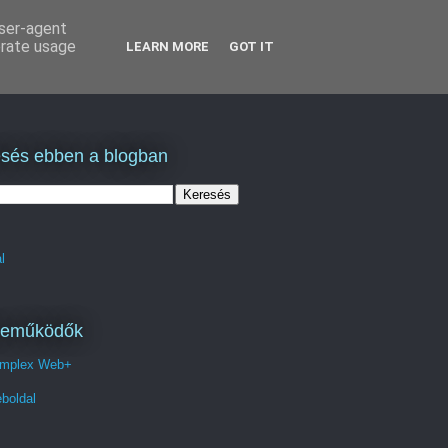
user-agent
erate usage
LEARN MORE
GOT IT
sés ebben a blogban
l
reműködők
mplex Web+
boldal