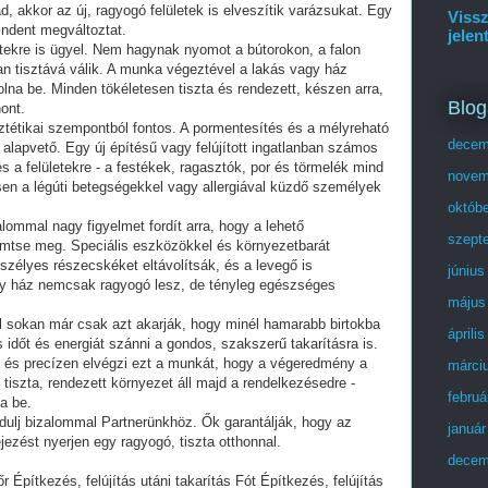
akkor az új, ragyogó felületek is elveszítik varázsukat. Egy
Vissz
indent megváltoztat.
jelen
tekre is ügyel. Nem hagynak nyomot a bútorokon, a falon
an tisztává válik. A munka végeztével a lakás vagy ház
olna be. Minden tökéletesen tiszta és rendezett, készen arra,
Blog
hont.
tétikai szempontból fontos. A pormentesítés és a mélyreható
decem
alapvető. Egy új építésű vagy felújított ingatlanban számos
 a felületekre - a festékek, ragasztók, por és törmelék mind
novem
en a légúti betegségekkel vagy allergiával küzdő személyek
októb
ommal nagy figyelmet fordít arra, hogy a lehető
szept
mtse meg. Speciális eszközökkel és környezetbarát
szélyes részecskéket eltávolítsák, és a levegő is
június
vagy ház nemcsak ragyogó lesz, de tényleg egészséges
május
l sokan már csak azt akarják, hogy minél hamarabb birtokba
áprili
időt és energiát szánni a gondos, szakszerű takarításra is.
 és precízen elvégzi ezt a munkát, hogy a végeredmény a
márci
 tiszta, rendezett környezet áll majd a rendelkezésedre -
februá
a be.
rdulj bizalommal Partnerünkhöz. Ők garantálják, hogy az
január
jezést nyerjen egy ragyogó, tiszta otthonnal.
decem
r Építkezés, felújítás utáni takarítás Fót Építkezés, felújítás