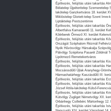
Építkezés, felújítás utáni takarítás A
Bélatelep Újpéteritelep Szemeretelep 
lakótelep Ganzkertváros 18. kerület X
Miklóstelep Gloriett-telep Szent Imre
Liptáktelep Pestszentimre
Építkezés, felújítás utáni takarítás 
Albertfalva Kamaraerdő 11. kerület K
Kőérberek Őrmező XI. kerület Kelenv
Építkezés, felújítás utáni takarítás K
Országút Széphalom Rézmál Felhévíz
Nyék Hűvösvölgy Hársakalja Szépvölg
Pálvölgy Szépilona Pasarét Zöldmál T
Lipótmező Remetekertváros
Építkezés, felújítás utáni takarítás Ki
Építkezés, felújítás utáni takarítás 
Mocsárosdűlő Újlak Aranyhegy-Ürömhe
Hármashatárhegy Kaszásdűlő III. kerü
Építkezés, felújítás utáni takarítás Erz
Építkezés, felújítás utáni takarítás K
József Attila-lakótelep Külső-Ferencvá
Építkezés, felújítás utáni takarítás 
Kútvölgy Zugliget Németvölgy XII. k
Orbánhegy Csillebérc Mártonhegy 12. 
Építkezés, felújítás utáni takarítás
Nagyzugló XIV. kerület Városliget 14. 