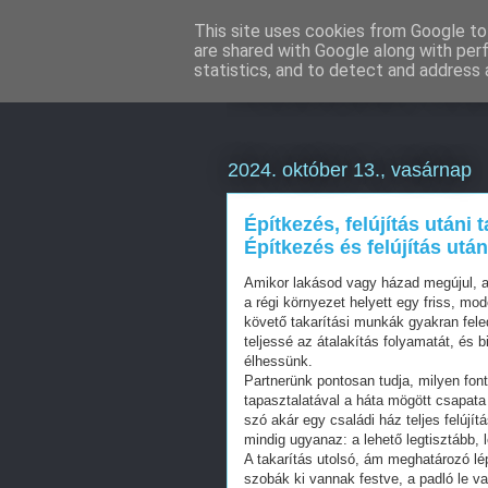
This site uses cookies from Google to 
are shared with Google along with per
Weboldal kés
statistics, and to detect and address 
2024. október 13., vasárnap
Építkezés, felújítás utáni t
Építkezés és felújítás után
Amikor lakásod vagy házad megújul, a
a régi környezet helyett egy friss, mod
követő takarítási munkák gyakran fel
teljessé az átalakítás folyamatát, és b
élhessünk.
Partnerünk pontosan tudja, milyen fon
tapasztalatával a háta mögött csapata
szó akár egy családi ház teljes felújí
mindig ugyanaz: a lehető legtisztább, 
A takarítás utolsó, ám meghatározó lé
szobák ki vannak festve, a padló le va