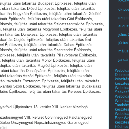
novem
lújítás utáni takarítás Budapest Építkezés, felújítás utáni
s utáni takarítás Diósd Építkezés, felújítás utáni takarítás
októb
akarítás Nagykáta Építkezés, felújítás utáni takarítás Gödöllő
szept
sömör Építkezés, felújítás utáni takarítás Göd Építkezés,
ítkezés, felújítás utáni takarítás Szigetszentmiklós Építkezés,
augus
s, felújítás utáni takarítás Mogyoród Építkezés, felújítás utáni
áni takarítás Dunakeszi Építkezés, felújítás utáni takarítás
július
takarítás Cegléd Építkezés, felújítás utáni takarítás Érd
június
cel Építkezés, felújítás utáni takarítás Dabas Építkezés,
ítkezés, felújítás utáni takarítás Szentendre Építkezés,
május
pítkezés, felújítás utáni takarítás Pilisvörösvár Építkezés,
január
 felújítás utáni takarítás Monor Építkezés, felújítás utáni
újítás utáni takarítás Maglód Építkezés, felújítás utáni
Webolda
 utáni takarítás Dunaújváros Építkezés, felújítás utáni
Debrece
áni takarítás Aszód Építkezés, felújítás utáni takarítás
készíté
áni takarítás Esztergom Építkezés, felújítás utáni takarítás
készíté
akarítás Szob Építkezés, felújítás utáni takarítás Budakalász
Webolda
udaörs Építkezés, felújítás utáni takarítás Kerepes Építkezés,
Székesf
Webolda
Webolda
Tatabán
yalföld Újlipótváros 13. kerület XIII. kerület Vizafogó
készíté
Webolda
Századosnegyed VIII. kerület Corvinnegyed Palotanegyed
Eger
We
készíté
előtelep Orczynegyed Népszínháznegyed Ganznegyed
Hódmező
rület