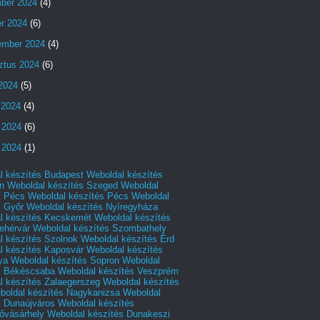
ber 2024
(4)
er 2024
(6)
ember 2024
(4)
ztus 2024
(6)
 2024
(5)
 2024
(4)
 2024
(6)
 2024
(1)
l készítés Budapest
Weboldal készítés
n
Weboldal készítés Szeged
Weboldal
s Pécs
Weboldal készítés Pécs
Weboldal
s Győr
Weboldal készítés Nyíregyháza
l készítés Kecskemét
Weboldal készítés
ehérvár
Weboldal készítés Szombathely
l készítés Szolnok
Weboldal készítés Érd
l készítés Kaposvár
Weboldal készítés
ya
Weboldal készítés Sopron
Weboldal
s Békéscsaba
Weboldal készítés Veszprém
l készítés Zalaegerszeg
Weboldal készítés
boldal készítés Nagykanizsa
Weboldal
s Dunaújváros
Weboldal készítés
vásárhely
Weboldal készítés Dunakeszi