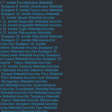
 7. kerület Erzsébetváros
Weboldal
 Budapest 8. kerület Józsefváros
Weboldal
 Budapest 9. kerület Ferencváros
Weboldal
s Budapest 10. kerület Kőbánya
Weboldal
 11. kerület Újbuda
Weboldal készítés
t 12. kerület Hegyvidék
Weboldal készítés
 13. kerület Angyalföld
Weboldal készítés
 14. kerület Zugló
Weboldal készítés
 15. kerület Rákospalota
Weboldal
 Budapest 16. kerület Mátyásföld
Weboldal
 Budapest 17. kerület Rákoskeresztúr
 készítés Budapest 18. kerület
tlőrinc
Weboldal készítés Budapest 19.
Kispest
Weboldal készítés Budapest 20.
Pesterzsébet
Weboldal készítés Budapest
let Csepel
Weboldal készítés Budapest 22.
Budafok - Tétény
Weboldal készítés
 23. kerület Soroksár
Weboldal készítés
t
Weboldal készítés Debrecen
Weboldal
s Szeged
Weboldal készítés Pécs
Weboldal
s Pécs
Weboldal készítés Győr
Weboldal
s Nyíregyháza
Weboldal készítés
mét
Weboldal készítés Székesfehérvár
l készítés Szombathely
Weboldal készítés
Weboldal készítés Érd
Weboldal készítés
r
Weboldal készítés Tatabánya
Weboldal
s Sopron
Weboldal készítés Békéscsaba
l készítés Veszprém
Weboldal készítés
rszeg
Weboldal készítés Eger
Weboldal
s Nagykanizsa
Weboldal készítés