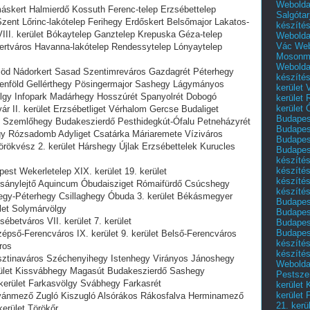
Webolda
lmáskert Halmierdő Kossuth Ferenc-telep Erzsébettelep
Salgótar
Szent Lőrinc-lakótelep Ferihegy Erdőskert Belsőmajor Lakatos-
készíté
VIII. kerület Bókaytelep Ganztelep Krepuska Géza-telep
Webolda
Vác
Web
-kertváros Havanna-lakótelep Rendessytelep Lónyaytelep
Mosonm
Webolda
Örsöd Nádorkert Sasad Szentimreváros Gazdagrét Péterhegy
készíté
elenföld Gellérthegy Pösingermajor Sashegy Lágymányos
kerület 
ölgy Infopark Madárhegy Hosszúrét Spanyolrét Dobogó
kerület
kerület
ővár II. kerület Erzsébetliget Vérhalom Gercse Budaliget
Budapest
 Szemlőhegy Budakeszierdő Pesthidegkút-Ófalu Petneházyrét
Budapest
y Rózsadomb Adyliget Csatárka Máriaremete Víziváros
Budapest
örökvész 2. kerület Hárshegy Újlak Erzsébettelek Kurucles
Budapest
készítés
készítés
spest Wekerletelep XIX. kerület 19. kerület
készíté
Harsánylejtő Aquincum Óbudaisziget Rómaifürdő Csúcshegy
készítés
gy-Péterhegy Csillaghegy Óbuda 3. kerület Békásmegyer
Budapes
let Solymárvölgy
Budapest
sébetváros VII. kerület 7. kerület
Budapest
Budapest
özépső-Ferencváros IX. kerület 9. kerület Belső-Ferencváros
készítés
ros
készítés
Krisztinaváros Széchenyihegy Istenhegy Virányos Jánoshegy
Weboldal
erület Kissvábhegy Magasút Budakeszierdő Sashegy
Pestszen
kerület Farkasvölgy Svábhegy Farkasrét
kerület 
kerület 
 Istvánmező Zugló Kiszugló Alsórákos Rákosfalva Herminamező
21. kerü
kerület Törökőr