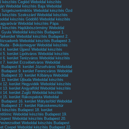
l készítés Cegléd
Weboldal készítés
ján
Weboldal készítés Baja
Weboldal
s Szigetszentmiklós
Weboldal készítés Ózd
l készítés Szekszárd
Weboldal készítés
oldal készítés Gödöllő
Weboldal készítés
agyaróvár
Weboldal készítés Pápa
l készítés Hajdúböszörmény
Weboldal
s Gyula
Weboldal készítés Budapest 1.
Várkerület
Weboldal készítés Budapest 2.
 Rózsadomb
Weboldal készítés Budapest 3.
 Óbuda - Békásmegyer
Weboldal készítés
 4. kerület Újpest
Weboldal készítés
 5. kerület Lipótváros
Weboldal készítés
 6. kerület Terézváros
Weboldal készítés
 7. kerület Erzsébetváros
Weboldal
 Budapest 8. kerület Józsefváros
Weboldal
 Budapest 9. kerület Ferencváros
Weboldal
s Budapest 10. kerület Kőbánya
Weboldal
 11. kerület Újbuda
Weboldal készítés
t 12. kerület Hegyvidék
Weboldal készítés
 13. kerület Angyalföld
Weboldal készítés
 14. kerület Zugló
Weboldal készítés
 15. kerület Rákospalota
Weboldal
 Budapest 16. kerület Mátyásföld
Weboldal
 Budapest 17. kerület Rákoskeresztúr
 készítés Budapest 18. kerület
tlőrinc
Weboldal készítés Budapest 19.
Kispest
Weboldal készítés Budapest 20.
Pesterzsébet
Weboldal készítés Budapest
let Csepel
Weboldal készítés Budapest 22.