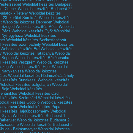
Pesterzsébet
Weboldal készítés Budapest
let Csepel
Weboldal készítés Budapest 22.
Budafok - Tétény
Weboldal készítés
 23. kerület Soroksár
Weboldal készítés
t
Weboldal készítés Debrecen
Weboldal
s Szeged
Weboldal készítés Pécs
Weboldal
s Pécs
Weboldal készítés Győr
Weboldal
s Nyíregyháza
Weboldal készítés
mét
Weboldal készítés Székesfehérvár
l készítés Szombathely
Weboldal készítés
Weboldal készítés Érd
Weboldal készítés
r
Weboldal készítés Tatabánya
Weboldal
s Sopron
Weboldal készítés Békéscsaba
l készítés Veszprém
Weboldal készítés
rszeg
Weboldal készítés Eger
Weboldal
s Nagykanizsa
Weboldal készítés
áros
Weboldal készítés Hódmezővásárhely
l készítés Dunakeszi
Weboldal készítés
Weboldal készítés Salgótarján
Weboldal
s Baja
Weboldal készítés
zentmiklós
Weboldal készítés Ózd
l készítés Szekszárd
Weboldal készítés
oldal készítés Gödöllő
Weboldal készítés
agyaróvár
Weboldal készítés Pápa
l készítés Hajdúböszörmény
Weboldal
s Gyula
Weboldal készítés Budapest 1.
Várkerület
Weboldal készítés Budapest 2.
 Rózsadomb
Weboldal készítés Budapest 3.
 Óbuda - Békásmegyer
Weboldal készítés