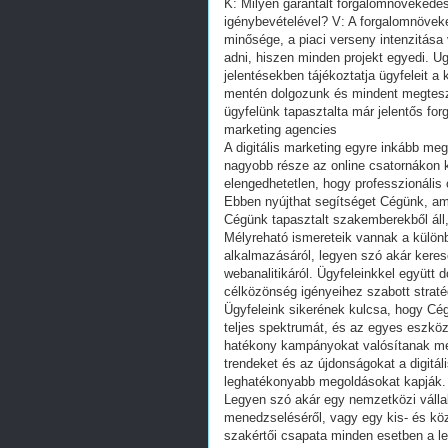
K: Milyen garantált forgalomnövekedé
igénybevételével? V: A forgalomnövek
minősége, a piaci verseny intenzitása
adni, hiszen minden projekt egyedi. U
jelentésekben tájékoztatja ügyfeleit
mentén dolgozunk és mindent megteszü
ügyfelünk tapasztalta már jelentős fo
marketing agencies
A digitális marketing egyre inkább meg
nagyobb része az online csatornákon k
elengedhetetlen, hogy professzionális 
Ebben nyújthat segítséget Cégünk, ame
Cégünk tapasztalt szakemberekből áll, 
Mélyreható ismereteik vannak a külön
alkalmazásáról, legyen szó akár keres
webanalitikáról. Ügyfeleinkkel együtt 
célközönség igényeihez szabott straté
Ügyfeleink sikerének kulcsa, hogy Cég
teljes spektrumát, és az egyes eszköz
hatékony kampányokat valósítanak me
trendeket és az újdonságokat a digitál
leghatékonyabb megoldásokat kapják.
Legyen szó akár egy nemzetközi vállal
menedzseléséről, vagy egy kis- és közé
szakértői csapata minden esetben a 