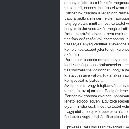
szennyeződés és a törmelék megmarad, 
szakszerű, gondos tisztítás viszont m
Partnerünk csapata a legapróbb részle
vagy a padlón, minden felület ragyogó
tényleg olyan, mintha most költöztél v
hogy birtokba vedd az új, megújult ott
Ám a takarítási folyamat nem csak esz
tisztítás egészségügyi szempontból is 
veszélyes anyag kerülhet a levegőbe és
komoly kockázatot jelentenek, különös
számára.
Partnerünk csapata minden egyes alkal
legbiztonságosabb körülményeket tere
tisztítószerekkel dolgoznak, hogy a ve
kristálytisztává váljon. Így a lakás 
környezetet is biztosít.
Az építkezés vagy felújítás végeztéve
vehessék az új otthont. Pedig érdemes 
Partnerünk csapata gyorsan, pontosan
lehető legjobb legyen. Egy tökéletesen
olyan, mintha csak most költöztél voln
Hagyj időt a befejező lépésekre, és fo
építkezés vagy felújítás tökéletes befe
Építkezés, felújítás utáni takarítás Győ