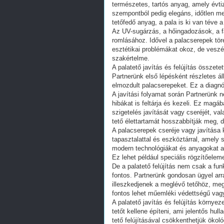
természetes, tartós anyag, amely évtiz
szempontból pedig elegáns, időtlen m
tetőfedő anyag, a pala is ki van téve 
Az UV-sugárzás, a hőingadozások, a f
romlásához. Idővel a palacserepek tö
esztétikai problémákat okoz, de veszél
szakértelme.
A palatető javítás és felújítás összet
Partnerünk első lépésként részletes ál
elmozdult palacserepeket. Ez a diagnó
A javítási folyamat során Partnerünk 
hibákat is feltárja és kezeli. Ez magáb
szigetelés javítását vagy cseréjét, va
tető élettartamát hosszabbítják meg, d
A palacserepek cseréje vagy javítása 
tapasztalattal és eszköztárral, amely
modern technológiákat és anyagokat a
Ez lehet például speciális rögzítőele
De a palatető felújítás nem csak a fun
fontos. Partnerünk gondosan ügyel arra
illeszkedjenek a meglévő tetőhöz, meg
fontos lehet műemléki védettségű vagy
A palatető javítás és felújítás környe
tetőt kellene építeni, ami jelentős hul
tető felújításával csökkenthetjük ökol