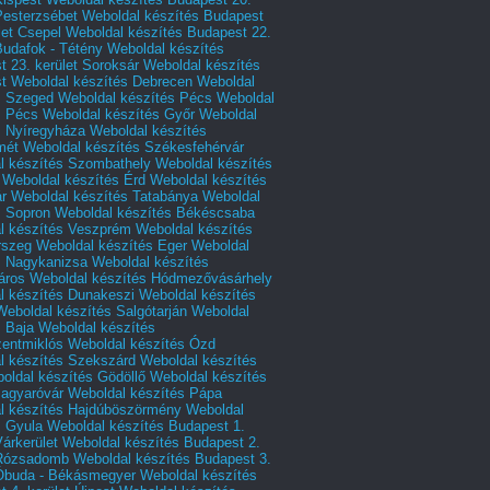
Pesterzsébet
Weboldal készítés Budapest
let Csepel
Weboldal készítés Budapest 22.
Budafok - Tétény
Weboldal készítés
 23. kerület Soroksár
Weboldal készítés
t
Weboldal készítés Debrecen
Weboldal
s Szeged
Weboldal készítés Pécs
Weboldal
s Pécs
Weboldal készítés Győr
Weboldal
s Nyíregyháza
Weboldal készítés
mét
Weboldal készítés Székesfehérvár
l készítés Szombathely
Weboldal készítés
Weboldal készítés Érd
Weboldal készítés
r
Weboldal készítés Tatabánya
Weboldal
s Sopron
Weboldal készítés Békéscsaba
l készítés Veszprém
Weboldal készítés
rszeg
Weboldal készítés Eger
Weboldal
s Nagykanizsa
Weboldal készítés
áros
Weboldal készítés Hódmezővásárhely
l készítés Dunakeszi
Weboldal készítés
Weboldal készítés Salgótarján
Weboldal
s Baja
Weboldal készítés
zentmiklós
Weboldal készítés Ózd
l készítés Szekszárd
Weboldal készítés
oldal készítés Gödöllő
Weboldal készítés
agyaróvár
Weboldal készítés Pápa
l készítés Hajdúböszörmény
Weboldal
s Gyula
Weboldal készítés Budapest 1.
Várkerület
Weboldal készítés Budapest 2.
 Rózsadomb
Weboldal készítés Budapest 3.
 Óbuda - Békásmegyer
Weboldal készítés