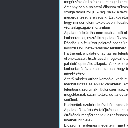
megőrzése érdekében is elengedhetetl
Amennyiben a palatető állapota súlyos
szolgáltatást nyújt. A régi palák eltáv
megerősítését is elvégzik. Ezt követőe
hogy minden elem tökéletesen illeszke
viszontagságaival szemben.
A palatető felújítás nem csak a tető áll
karbantartott, esztétikus palatető von
Ráadásul a felújított palatető hosszú é
hosszú távú befektetésnek tekinthető.
Partnerünk a palatető javítás és felújí
ellenőrzéssel, tisztítással megelőzhe
palatető optimális állapota. A szakemb
karbantartásával kapcsolatban, hogy t
növeléséhez.
A tető minden otthon koronája, védelm
meghatározza az épület karakterét. A
felújításra szorulnak. Különösen igaz 
megoldásnak számítottak, de az évtiz
sérülnek.
Partnerünk szakértelmével és tapaszta
A palatető javítás és felújítás nem c
értékének megőrzésének kulcsfontosság
nyerhetünk vele?
Először is, érdemes megérteni, miért 