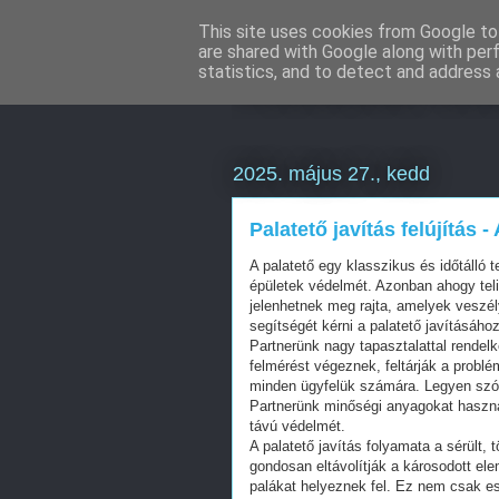
This site uses cookies from Google to 
are shared with Google along with per
Weboldal kés
statistics, and to detect and address 
2025. május 27., kedd
Palatető javítás felújítá
A palatető egy klasszikus és időtálló 
épületek védelmét. Azonban ahogy telik
jelenhetnek meg rajta, amelyek veszél
segítségét kérni a palatető javításához
Partnerünk nagy tapasztalattal rendelk
felmérést végeznek, feltárják a probl
minden ügyfelük számára. Legyen szó aká
Partnerünk minőségi anyagokat haszná
távú védelmét.
A palatető javítás folyamata a sérült,
gondosan eltávolítják a károsodott el
palákat helyeznek fel. Ez nem csak es