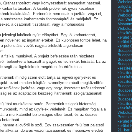
Webolda
es, újrahasznosított vagy környezetbarát anyagokat használ.
Salgótar
ő karbantartásában. A kisebb problémák gyors kezelése
készíté
árok kialakulását. Partnerünk nem csak a javítást végzi el,
Webolda
t a rendszeres karbantartás fontosságáról és módjairól. Ez
Vác
Web
Mosonm
seket, a csatornák tisztítását, vagy a mohásodás
Webolda
készíté
 jelenlegi lakóinak nyújt előnyöket. Egy jól karbantartott,
kerület 
sen növelheti az ingatlan értékét. Ez különösen fontos lehet, ha
kerület
 a potenciális vevők nagyra értékelik a gondosan
kerület
Budapest
et.
Budapest
a fizikai munkával. A projekt befejezése után részletes
Budapest
ról, beleértve a használt anyagok és technikák leírását. Ez az
Budapest
e segít az ügyfeleknek megérteni és értékelni a
készítés
készítés
készíté
artnerünk mindig szem előtt tartja az egyedi igényeket és
készítés
jekt, ezért minden felújítás személyre szabott megközelítést
Budapes
áz tetőjének javítása, vagy egy nagy, összetett tetőszerkezetű
Budapest
asság és az adaptációs készség Partnerünk szolgáltatásának
Budapest
Budapest
készítés
elújítási munkálatok során. Partnerünk szigorú biztonsági
készítés
a munkások, mind az ügyfelek védelmét. Ez magában foglalja a
Weboldal
át, a munkaterület biztonságos elkerítését, és az összes
Pestszen
s betartását.
kerület 
l, hanem a jövőről is szól. Egy szakszerűen felújított palatető
kerület 
21. kerü
ellenállva az időjárás viszontagságainak és megőrizve eredeti