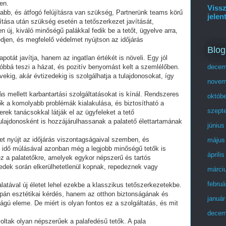
en.
Vissz
abb, és átfogó felújításra van szükség, Partnerünk teams körű
jelen
olítása után szükség esetén a tetőszerkezet javítását,
n új, kiváló minőségű palákkal fedik be a tetőt, ügyelve arra,
djen, és megfelelő védelmet nyújtson az időjárás
Blog
apotát javítja, hanem az ingatlan értékét is növeli. Egy jól
zóbbá teszi a házat, és pozitív benyomást kelt a szemlélőben.
decem
vekig, akár évtizedekig is szolgálhatja a tulajdonosokat, így
novem
tás mellett karbantartási szolgáltatásokat is kínál. Rendszeres
októb
tők a komolyabb problémák kialakulása, és biztosítható a
szept
erek tanácsokkal látják el az ügyfeleket a tető
ulajdonosként is hozzájárulhassanak a palatető élettartamának
június
et nyújt az időjárás viszontagságaival szemben, és
május
z idő múlásával azonban még a legjobb minőségű tetők is
áprili
ez a palatetőkre, amelyek egykor népszerű és tartós
edek során elkerülhetetlenül kopnak, repedeznek vagy
márci
februá
latával új életet lehel ezekbe a klasszikus tetőszerkezetekbe.
supán esztétikai kérdés, hanem az otthon biztonságának és
január
ú eleme. De miért is olyan fontos ez a szolgáltatás, és mit
decem
voltak olyan népszerűek a palafedésű tetők. A pala