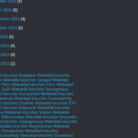
ber 2024
(4)
er 2024
(6)
ember 2024
(4)
ztus 2024
(6)
 2024
(5)
 2024
(4)
 2024
(6)
 2024
(1)
l készítés Budapest
Weboldal készítés
n
Weboldal készítés Szeged
Weboldal
s Pécs
Weboldal készítés Pécs
Weboldal
s Győr
Weboldal készítés Nyíregyháza
l készítés Kecskemét
Weboldal készítés
ehérvár
Weboldal készítés Szombathely
l készítés Szolnok
Weboldal készítés Érd
l készítés Kaposvár
Weboldal készítés
ya
Weboldal készítés Sopron
Weboldal
s Békéscsaba
Weboldal készítés Veszprém
l készítés Zalaegerszeg
Weboldal készítés
boldal készítés Nagykanizsa
Weboldal
s Dunaújváros
Weboldal készítés
vásárhely
Weboldal készítés Dunakeszi