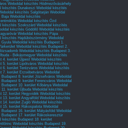
áros
Weboldal készítés Hódmezővásárhely
l készítés Dunakeszi
Weboldal készítés
Weboldal készítés Salgótarján
Weboldal
s Baja
Weboldal készítés
zentmiklós
Weboldal készítés Ózd
l készítés Szekszárd
Weboldal készítés
oldal készítés Gödöllő
Weboldal készítés
agyaróvár
Weboldal készítés Pápa
l készítés Hajdúböszörmény
Weboldal
s Gyula
Weboldal készítés Budapest 1.
Várkerület
Weboldal készítés Budapest 2.
 Rózsadomb
Weboldal készítés Budapest 3.
 Óbuda - Békásmegyer
Weboldal készítés
 4. kerület Újpest
Weboldal készítés
 5. kerület Lipótváros
Weboldal készítés
 6. kerület Terézváros
Weboldal készítés
 7. kerület Erzsébetváros
Weboldal
 Budapest 8. kerület Józsefváros
Weboldal
 Budapest 9. kerület Ferencváros
Weboldal
s Budapest 10. kerület Kőbánya
Weboldal
 11. kerület Újbuda
Weboldal készítés
t 12. kerület Hegyvidék
Weboldal készítés
 13. kerület Angyalföld
Weboldal készítés
 14. kerület Zugló
Weboldal készítés
 15. kerület Rákospalota
Weboldal
 Budapest 16. kerület Mátyásföld
Weboldal
 Budapest 17. kerület Rákoskeresztúr
 készítés Budapest 18. kerület
tlőrinc
Weboldal készítés Budapest 19.
Kispest
Weboldal készítés Budapest 20.