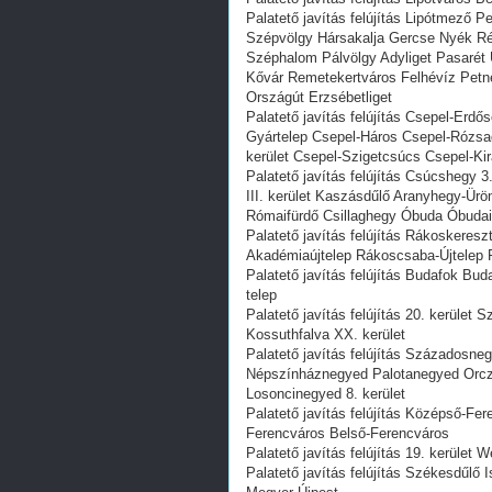
Palatető javítás felújítás Lipótmező 
Szépvölgy Hársakalja Gercse Nyék R
Széphalom Pálvölgy Adyliget Pasarét 
Kővár Remetekertváros Felhévíz Petne
Országút Erzsébetliget
Palatető javítás felújítás Csepel-Erdő
Gyártelep Csepel-Háros Csepel-Rózsad
kerület Csepel-Szigetcsúcs Csepel-Kir
Palatető javítás felújítás Csúcshegy
III. kerület Kaszásdűlő Aranyhegy-Ür
Rómaifürdő Csillaghegy Óbuda Óbudai
Palatető javítás felújítás Rákoskeres
Akadémiaújtelep Rákoscsaba-Újtelep
Palatető javítás felújítás Budafok Bud
telep
Palatető javítás felújítás 20. kerüle
Kossuthfalva XX. kerület
Palatető javítás felújítás Századosneg
Népszínháznegyed Palotanegyed Orc
Losoncinegyed 8. kerület
Palatető javítás felújítás Középső-Fere
Ferencváros Belső-Ferencváros
Palatető javítás felújítás 19. kerület 
Palatető javítás felújítás Székesdűlő 