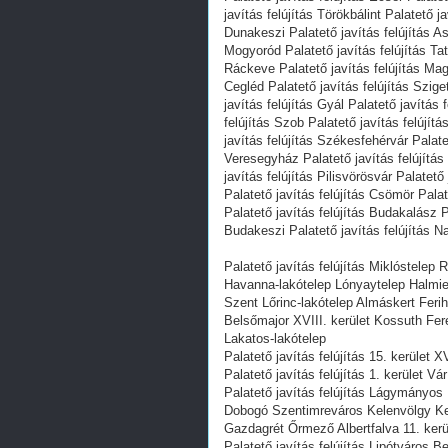
javítás felújítás Törökbálint Palatető j
Dunakeszi Palatető javítás felújítás Asz
Mogyoród Palatető javítás felújítás Tat
Ráckeve Palatető javítás felújítás Magl
Cegléd Palatető javítás felújítás Szig
javítás felújítás Gyál Palatető javítás 
felújítás Szob Palatető javítás felújít
javítás felújítás Székesfehérvár Palatet
Veresegyház Palatető javítás felújítás
javítás felújítás Pilisvörösvár Palatető
Palatető javítás felújítás Csömör Palat
Palatető javítás felújítás Budakalász P
Budakeszi Palatető javítás felújítás Na
Palatető javítás felújítás Miklóstele
Havanna-lakótelep Lónyaytelep Halmie
Szent Lőrinc-lakótelep Almáskert Ferihe
Belsőmajor XVIII. kerület Kossuth Fe
Lakatos-lakótelep
Palatető javítás felújítás 15. kerület 
Palatető javítás felújítás 1. kerület V
Palatető javítás felújítás Lágymányos
Dobogó Szentimreváros Kelenvölgy Ke
Gazdagrét Őrmező Albertfalva 11. ker
Palatető javítás felújítás Lipótváros Be