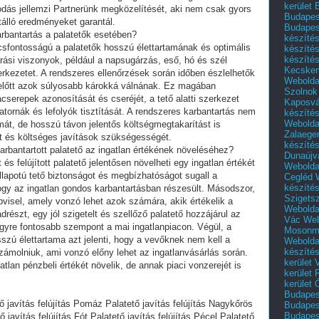
kerület 
dás jellemzi Partnerünk megközelítését, aki nem csak gyors
Budapest
tálló eredményeket garantál.
Budapes
arbantartás a palatetők esetében?
készíté
csfontosságú a palatetők hosszú élettartamának és optimális
készíté
készíté
ási viszonyok, például a napsugárzás, eső, hó és szél
Kecske
rkezetet. A rendszeres ellenőrzések során időben észlelhetők
Webolda
előtt azok súlyosabb károkká válnának. Ez magában
Szolnok
acserepek azonosítását és cseréjét, a tető alatti szerkezet
Kaposvá
tornák és lefolyók tisztítását. A rendszeres karbantartás nem
készíté
Webolda
mát, de hosszú távon jelentős költségmegtakarítást is
Zalaege
t és költséges javítások szükségességét.
készíté
arbantartott palatető az ingatlan értékének növeléséhez?
Dunaújv
s felújított palatető jelentősen növelheti egy ingatlan értékét
Webolda
állapotú tető biztonságot és megbízhatóságot sugall a
Cegléd
készíté
ogy az ingatlan gondos karbantartásban részesült. Másodszor,
Szigets
épvisel, amely vonzó lehet azok számára, akik értékelik a
Webolda
részt, egy jól szigetelt és szellőző palatető hozzájárul az
Vác
Web
gyre fontosabb szempont a mai ingatlanpiacon. Végül, a
Mosonm
szú élettartama azt jelenti, hogy a vevőknek nem kell a
Webolda
készíté
zámolniuk, ami vonzó előny lehet az ingatlanvásárlás során.
kerület 
lan pénzbeli értékét növelik, de annak piaci vonzerejét is
kerület
kerület
Budapest
tő javítás felújítás Pomáz Palatető javítás felújítás Nagykőrös
Budapest
Budapest
ő javítás felújítás Fót Palatető javítás felújítás Pécel Palatető