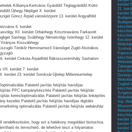
kerület 
Ligettelek Kőbánya-Kertváros Gyárdűlő Téglagyárdűlő Kúttó
21. kerü
ridűlő Újhegy Népliget X. kerület
kerület 
épsziget Göncz Árpád városközpont 13. kerület Angyalföld
Budapest
Budapes
készíté
erézváros 6. kerület
készíté
kasvölgy XII. kerület Orbánhegy Krisztinaváros Farkasrét
készíté
gliget Sashegy Svábhegy Németvölgy Istenhegy 12. kerület
Kecske
 Virányos Kissvábhegy
Webolda
 Kiszugló Törökőr Herminamező Városliget Zugló Alsórákos
Szolnok
Kaposvá
agyzugló
készíté
t 16. kerület Cinkota Árpádföld Rákosszentmihály Sashalom
Webolda
Zalaege
 VII. kerület 7. kerület
készíté
II. kerület 23. kerület Soroksár-Újtelep Millenniumtelep
Dunaújv
Webolda
Cegléd
őoptimalizálás Palatető javítás felújítás havidíjas
készíté
elújítás PPC kampánykészítés Palatető javítás felújítás
Szigets
lújítás keresőoptimalizálás Palatető javítás felújítás linképítés
Webolda
ny kezelés Palatető javítás felújítás havidíjas digitális
Vác
Web
Mosonm
emarketing optimalizálás Palatető javítás felújítás webáruház
Webolda
készíté
kerület 
l rendelkezésére, hogy ezt a hatékony megoldást biztosítsa.
kerület
mítható és tervezhető, de lehetővé teszi a folyamatos
kerület