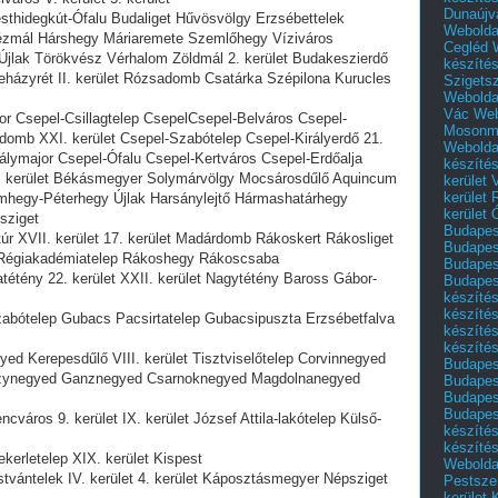
Dunaújv
Pesthidegkút-Ófalu Budaliget Hűvösvölgy Erzsébettelek
Webolda
ézmál Hárshegy Máriaremete Szemlőhegy Víziváros
Cegléd
Újlak Törökvész Vérhalom Zöldmál 2. kerület Budakeszierdő
készíté
házyrét II. kerület Rózsadomb Csatárka Szépilona Kurucles
Szigets
Webolda
Vác
Web
sor Csepel-Csillagtelep CsepelCsepel-Belváros Csepel-
Mosonm
omb XXI. kerület Csepel-Szabótelep Csepel-Királyerdő 21.
Webolda
álymajor Csepel-Ófalu Csepel-Kertváros Csepel-Erdőalja
készíté
 3. kerület Békásmegyer Solymárvölgy Mocsárosdűlő Aquincum
kerület 
kerület
ömhegy-Péterhegy Újlak Harsánylejtő Hármashatárhegy
kerület
sziget
Budapest
ztúr XVII. kerület 17. kerület Madárdomb Rákoskert Rákosliget
Budapest
 Régiakadémiatelep Rákoshegy Rákoscsaba
Budapest
atétény 22. kerület XXII. kerület Nagytétény Baross Gábor-
Budapest
készítés
készítés
t Szabótelep Gubacs Pacsirtatelep Gubacsipuszta Erzsébetfalva
készíté
készítés
yed Kerepesdűlő VIII. kerület Tisztviselőtelep Corvinnegyed
Budapes
zynegyed Ganznegyed Csarnoknegyed Magdolnanegyed
Budapest
Budapest
Budapest
ncváros 9. kerület IX. kerület József Attila-lakótelep Külső-
készítés
készítés
Wekerletelep XIX. kerület Kispest
Weboldal
Istvántelek IV. kerület 4. kerület Káposztásmegyer Népsziget
Pestszen
kerület 