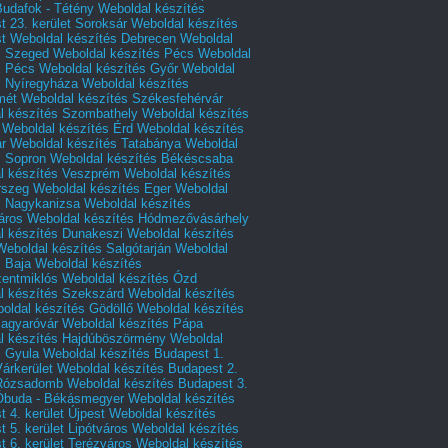
Budafok - Tétény
Weboldal készítés
 23. kerület Soroksár
Weboldal készítés
t
Weboldal készítés Debrecen
Weboldal
s Szeged
Weboldal készítés Pécs
Weboldal
s Pécs
Weboldal készítés Győr
Weboldal
s Nyíregyháza
Weboldal készítés
mét
Weboldal készítés Székesfehérvár
l készítés Szombathely
Weboldal készítés
Weboldal készítés Érd
Weboldal készítés
r
Weboldal készítés Tatabánya
Weboldal
s Sopron
Weboldal készítés Békéscsaba
l készítés Veszprém
Weboldal készítés
rszeg
Weboldal készítés Eger
Weboldal
s Nagykanizsa
Weboldal készítés
áros
Weboldal készítés Hódmezővásárhely
l készítés Dunakeszi
Weboldal készítés
Weboldal készítés Salgótarján
Weboldal
s Baja
Weboldal készítés
zentmiklós
Weboldal készítés Ózd
l készítés Szekszárd
Weboldal készítés
oldal készítés Gödöllő
Weboldal készítés
agyaróvár
Weboldal készítés Pápa
l készítés Hajdúböszörmény
Weboldal
s Gyula
Weboldal készítés Budapest 1.
Várkerület
Weboldal készítés Budapest 2.
 Rózsadomb
Weboldal készítés Budapest 3.
 Óbuda - Békásmegyer
Weboldal készítés
 4. kerület Újpest
Weboldal készítés
 5. kerület Lipótváros
Weboldal készítés
 6. kerület Terézváros
Weboldal készítés