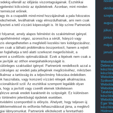
novem
edekig ellenáll az időjárás viszontagságainak. Esztétikai
egjelenést kölcsönöz az épületeknek. Azonban, mint minden
októb
a természet erőinek.
szept
agy és a csapadék mind-mind hozzájárulnak a pala fokozatos
redezhetnek, leválhatnak vagy elmozdulhatnak, ami nem csak
augus
yezteti a tető vízzáró képességét is. Itt lép színre Partnerünk
július
ett folyamat, amely alapos felmérést és szakértelmet igényel.
június
lapotfelmérést végez, azonosítva a sérült, hiányzó vagy
zis elengedhetetlen a megfelelő kezelési terv kidolgozásához.
május
nem csak a látható problémákra összpontosít, hanem a rejtett
an foglalhatja a tető alatti szerkezet megerősítését, a
január
lamint a szellőzés optimalizálását. Ezek a lépések nem csak a
e javítják az otthon energiahatékonyságát is.
Webolda
Debrece
különleges szaktudást igényel. Partnerünk rendelkezik azzal a
készíté
 szükséges az eredeti pala jellegének megőrzéséhez, miközben
készíté
lkalmaz a tartósság és a teljesítmény fokozása érdekében.
Webolda
mek használata, vagy korszerű vízzáró rétegek alkalmazása.
Székesf
kcionalitásról szól. Az esztétikai szempont legalább olyan
Webolda
Webolda
, hogy a javított vagy cserélt elemek tökéletesen
Tatabán
őrizve annak eredeti karakterét és szépségét. Ez különösen
készíté
 történelmi jelentőségű épületek esetében.
Webolda
zetvédelmi szempontból is előnyös. Ahelyett, hogy teljesen új
Eger
We
ladéktermeléssel és erőforrás-felhasználással járna, a meglévő
készíté
Hódmező
ógiai lábnyomunkat. Partnerünk elkötelezett a fenntartható