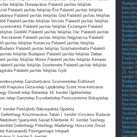
Budapest
avítás felújítás Dunaújváros Palatető javítás felújítás
készítés
ód Palatető javítás felújítás Érd Palatető javítás felújítás
készítés
abánya Palatető javítás felújítás Göd Palatető javítás felújítás
készíté
ód Palatető javítás felújítás Vecsés Palatető javítás felújítás
készítés
Budapes
etszentmiklós Palatető javítás felújítás Esztergom Palatető
Budapest
felújítás Gödöllő Palatető javítás felújítás Vác Palatető javítás
Budapest
ás Kecskemét Palatető javítás felújítás Nagytarcsa Palatető
Budapest
ő javítás felújítás Kistarcsa Palatető javítás felújítás
készítés
 Budaörs Palatető javítás felújítás Százhalombatta Palatető
készítés
Weboldal
 javítás felújítás Budapest Palatető javítás felújítás Dabas
Pestszen
ető javítás felújítás Monor Palatető javítás felújítás Kerepes
kerület 
alatető javítás felújítás Szentendre Palatető javítás felújítás
kerület 
gykáta Palatető javítás felújítás Győr
21. kerü
kerület 
Budapest
p Rendessytelep Ganzkertváros Szemeretelep Erdőskert
Budapes
rdő Krepuska Géza-telep Liptáktelep Szent Imre-kertváros
készíté
gy Gloriett-telep Bélatelep 18. kerület Újpéteritelep
készíté
renc-telep Ganztelep Erzsébettelep Pestszentimre Bókaytelep
készíté
Kecske
Webolda
XV. kerület Pestújhely Rákospalota Újpalota
Szolnok
ár Gellérthegy Krisztinaváros Tabán I. kerület Víziváros Budavár
Kaposvá
 Nádorkert Spanyolrét Sasad Kőérberek XI. kerület Sashegy
készíté
lenföld Gellérthegy Péterhegy Madárhegy Hosszúrét Örsöd
Webolda
ület Kamaraerdő Pösingermajor Infopark
Zalaege
készíté
lváros V. kerület 5. kerület