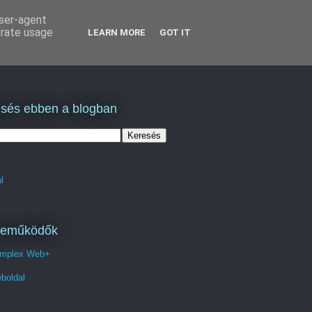
user-agent
erate usage
LEARN MORE
GOT IT
sés ebben a blogban
l
reműködők
mplex Web+
boldal