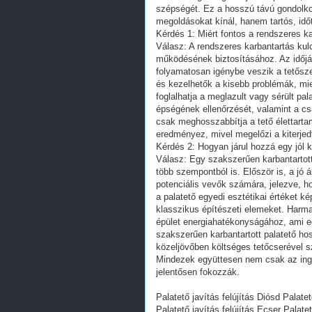
szépségét. Ez a hosszú távú gondolko
megoldásokat kínál, hanem tartós, idő
Kérdés 1: Miért fontos a rendszeres k
Válasz: A rendszeres karbantartás kul
működésének biztosításához. Az időjár
folyamatosan igénybe veszik a tetősze
és kezelhetők a kisebb problémák, mi
foglalhatja a meglazult vagy sérült pal
épségének ellenőrzését, valamint a csa
csak meghosszabbítja a tető élettarta
eredményez, mivel megelőzi a kiterjed
Kérdés 2: Hogyan járul hozzá egy jól k
Válasz: Egy szakszerűen karbantartott é
több szempontból is. Először is, a jó 
potenciális vevők számára, jelezve, h
a palatető egyedi esztétikai értéket k
klasszikus építészeti elemeket. Harmad
épület energiahatékonyságához, ami e
szakszerűen karbantartott palatető hos
közeljövőben költséges tetőcserével s
Mindezek együttesen nem csak az ingat
jelentősen fokozzák.
Palatető javítás felújítás Diósd Palate
Palatető javítás felújítás Ecser Palatet