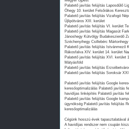
Megyer Újpest
Palatető javítás felújítás Laposdűlő 
Óhegy 10. kerület Felsőrákos Keresztú
Palatető javítás felújítás Vizafogó N
Újlipótváros XIII. kerület
Palatető javítás felújítás VI. kerület T
Palatető javítás felújítás Magasút Far
Jánoshegy Kútvölgy Budakeszierdő Zu
Széchenyihegy Csillebérc Mártonhegy
Palatető javítás felújítás Istvánmező
Rákosfalva XIV. kerület 14. kerület N
Palatető javítás felújítás XVI. kerüle
Mátyásföld
Palatető javítás felújítás Erzsébetváros
Palatető javítás felújítás Soroksár XXI
Palatető javítás felújítás Google keres
keresőoptimalizálás Palatető javítás f
havidíjas linképítés Palatető javítás fe
Palatető javítás felújítás Google kampá
ügynökség Palatető javítás felújítás R
keresőoptimalizálás
Cégünk hosszú évek tapasztalatával ál
A havidíjas rendszer nem csupán kiszá