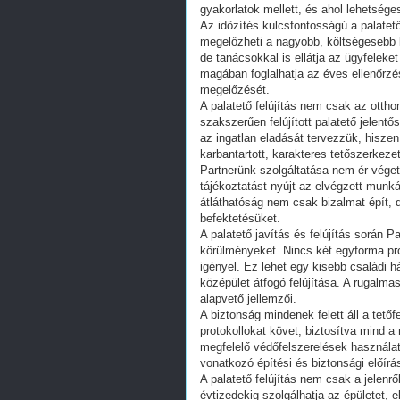
gyakorlatok mellett, és ahol lehetség
Az időzítés kulcsfontosságú a palatet
megelőzheti a nagyobb, költségesebb k
de tanácsokkal is ellátja az ügyfeleke
magában foglalhatja az éves ellenőrzé
megelőzését.
A palatető felújítás nem csak az otthon
szakszerűen felújított palatető jelentő
az ingatlan eladását tervezzük, hiszen
karbantartott, karakteres tetőszerkezet
Partnerünk szolgáltatása nem ér véget 
tájékoztatást nyújt az elvégzett munká
átláthatóság nem csak bizalmat épít, d
befektetésüket.
A palatető javítás és felújítás során P
körülményeket. Nincs két egyforma pro
igényel. Ez lehet egy kisebb családi h
középület átfogó felújítása. A rugalm
alapvető jellemzői.
A biztonság mindenek felett áll a tetőf
protokollokat követ, biztosítva mind 
megfelelő védőfelszerelések használat
vonatkozó építési és biztonsági előírá
A palatető felújítás nem csak a jelenrő
évtizedekig szolgálhatja az épületet, 