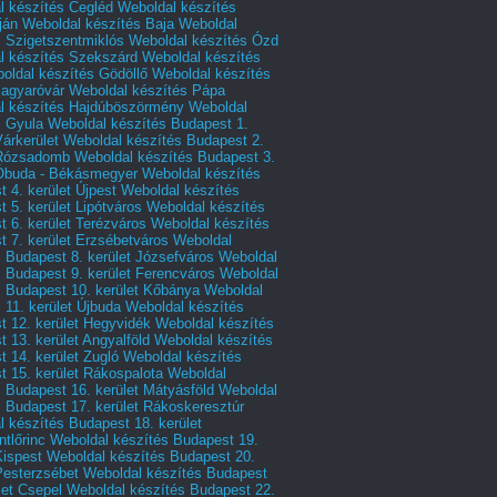
l készítés Cegléd
Weboldal készítés
ján
Weboldal készítés Baja
Weboldal
s Szigetszentmiklós
Weboldal készítés Ózd
l készítés Szekszárd
Weboldal készítés
oldal készítés Gödöllő
Weboldal készítés
agyaróvár
Weboldal készítés Pápa
l készítés Hajdúböszörmény
Weboldal
s Gyula
Weboldal készítés Budapest 1.
Várkerület
Weboldal készítés Budapest 2.
 Rózsadomb
Weboldal készítés Budapest 3.
 Óbuda - Békásmegyer
Weboldal készítés
 4. kerület Újpest
Weboldal készítés
 5. kerület Lipótváros
Weboldal készítés
 6. kerület Terézváros
Weboldal készítés
 7. kerület Erzsébetváros
Weboldal
 Budapest 8. kerület Józsefváros
Weboldal
 Budapest 9. kerület Ferencváros
Weboldal
s Budapest 10. kerület Kőbánya
Weboldal
 11. kerület Újbuda
Weboldal készítés
t 12. kerület Hegyvidék
Weboldal készítés
 13. kerület Angyalföld
Weboldal készítés
 14. kerület Zugló
Weboldal készítés
 15. kerület Rákospalota
Weboldal
 Budapest 16. kerület Mátyásföld
Weboldal
 Budapest 17. kerület Rákoskeresztúr
 készítés Budapest 18. kerület
tlőrinc
Weboldal készítés Budapest 19.
Kispest
Weboldal készítés Budapest 20.
Pesterzsébet
Weboldal készítés Budapest
let Csepel
Weboldal készítés Budapest 22.