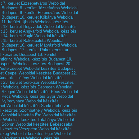
 7. kerület Erzsébetváros
Weboldal
 Budapest 8. kerület Józsefváros
Weboldal
 Budapest 9. kerület Ferencváros
Weboldal
s Budapest 10. kerület Kőbánya
Weboldal
 11. kerület Újbuda
Weboldal készítés
t 12. kerület Hegyvidék
Weboldal készítés
 13. kerület Angyalföld
Weboldal készítés
 14. kerület Zugló
Weboldal készítés
 15. kerület Rákospalota
Weboldal
 Budapest 16. kerület Mátyásföld
Weboldal
 Budapest 17. kerület Rákoskeresztúr
 készítés Budapest 18. kerület
tlőrinc
Weboldal készítés Budapest 19.
Kispest
Weboldal készítés Budapest 20.
Pesterzsébet
Weboldal készítés Budapest
let Csepel
Weboldal készítés Budapest 22.
Budafok - Tétény
Weboldal készítés
 23. kerület Soroksár
Weboldal készítés
t
Weboldal készítés Debrecen
Weboldal
s Szeged
Weboldal készítés Pécs
Weboldal
s Pécs
Weboldal készítés Győr
Weboldal
s Nyíregyháza
Weboldal készítés
mét
Weboldal készítés Székesfehérvár
l készítés Szombathely
Weboldal készítés
Weboldal készítés Érd
Weboldal készítés
r
Weboldal készítés Tatabánya
Weboldal
s Sopron
Weboldal készítés Békéscsaba
l készítés Veszprém
Weboldal készítés
rszeg
Weboldal készítés Eger
Weboldal
s Nagykanizsa
Weboldal készítés