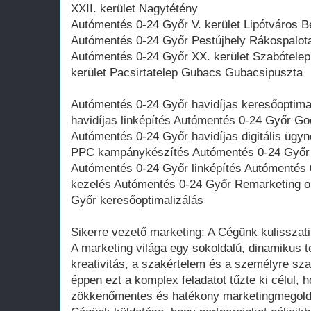
XXII. kerület Nagytétény
Autómentés 0-24 Győr V. kerület Lipótváros Be
Autómentés 0-24 Győr Pestújhely Rákospalota 
Autómentés 0-24 Győr XX. kerület Szabótelep
kerület Pacsirtatelep Gubacs Gubacsipuszta
Autómentés 0-24 Győr havidíjas keresőoptima
havidíjas linképítés Autómentés 0-24 Győr Go
Autómentés 0-24 Győr havidíjas digitális üg
PPC kampánykészítés Autómentés 0-24 Győr 
Autómentés 0-24 Győr linképítés Autómentés
kezelés Autómentés 0-24 Győr Remarketing o
Győr keresőoptimalizálás
Sikerre vezető marketing: A Cégünk kulisszati
A marketing világa egy sokoldalú, dinamikus te
kreativitás, a szakértelem és a személyre sz
éppen ezt a komplex feladatot tűzte ki célul,
zökkenőmentes és hatékony marketingmegold