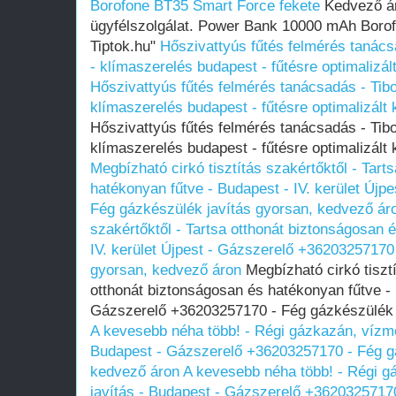
Borofone BT35 Smart Force fekete
Kedvező ár
ügyfélszolgálat. Power Bank 10000 mAh Boro
Tiptok.hu"
Hőszivattyús fűtés felmérés tanács
- klímaszerelés budapest - fűtésre optimalizál
Hőszivattyús fűtés felmérés tanácsadás - Tibo
klímaszerelés budapest - fűtésre optimalizált 
Hőszivattyús fűtés felmérés tanácsadás - Tibo
klímaszerelés budapest - fűtésre optimalizált 
Megbízható cirkó tisztítás szakértőktől - Tart
hatékonyan fűtve - Budapest - IV. kerület Új
Fég gázkészülék javítás gyorsan, kedvező ár
szakértőktől - Tartsa otthonát biztonságosan 
IV. kerület Újpest - Gázszerelő +36203257170
gyorsan, kedvező áron
Megbízható cirkó tisztí
otthonát biztonságosan és hatékonyan fűtve - B
Gázszerelő +36203257170 - Fég gázkészülék 
A kevesebb néha több! - Régi gázkazán, vízmel
Budapest - Gázszerelő +36203257170 - Fég gá
kedvező áron
A kevesebb néha több! - Régi g
javítás - Budapest - Gázszerelő +36203257170