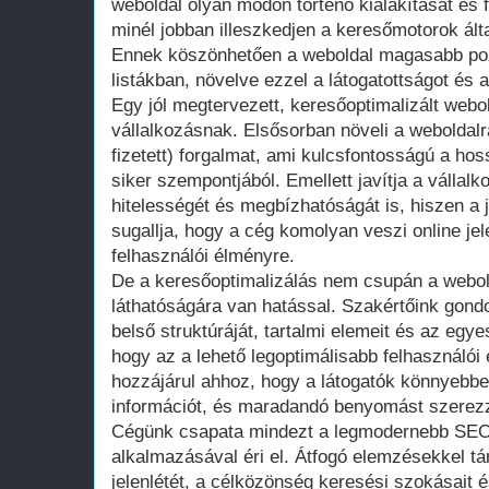
weboldal olyan módon történő kialakítását és f
minél jobban illeszkedjen a keresőmotorok álta
Ennek köszönhetően a weboldal magasabb pozíci
listákban, növelve ezzel a látogatottságot és a
Egy jól megtervezett, keresőoptimalizált webo
vállalkozásnak. Elsősorban növeli a weboldal
fizetett) forgalmat, ami kulcsfontosságú a hoss
siker szempontjából. Emellett javítja a vállalk
hitelességét és megbízhatóságát is, hiszen a j
sugallja, hogy a cég komolyan veszi online jele
felhasználói élményre.
De a keresőoptimalizálás nem csupán a webol
láthatóságára van hatással. Szakértőink gond
belső struktúráját, tartalmi elemeit és az egyes
hogy az a lehető legoptimálisabb felhasználói
hozzájárul ahhoz, hogy a látogatók könnyebbe
információt, és maradandó benyomást szerezz
Cégünk csapata mindezt a legmodernebb SEO
alkalmazásával éri el. Átfogó elemzésekkel tár
jelenlétét, a célközönség keresési szokásait é