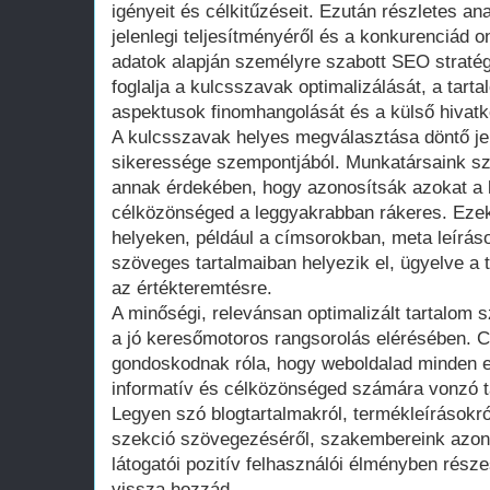
igényeit és célkitűzéseit. Ezután részletes an
jelenlegi teljesítményéről és a konkurenciád onl
adatok alapján személyre szabott SEO straté
foglalja a kulcsszavak optimalizálását, a tarta
aspektusok finomhangolását és a külső hiva
A kulcsszavak helyes megválasztása döntő je
sikeressége szempontjából. Munkatársaink sz
annak érdekében, hogy azonosítsák azokat a 
célközönséged a leggyakrabban rákeres. Ezeke
helyeken, például a címsorokban, meta leírás
szöveges tartalmaiban helyezik el, ügyelve a
az értékteremtésre.
A minőségi, relevánsan optimalizált tartalom 
a jó keresőmotoros rangsorolás elérésében. C
gondoskodnak róla, hogy weboldalad minden e
informatív és célközönséged számára vonzó t
Legyen szó blogtartalmakról, termékleírásokró
szekció szövegezéséről, szakembereink azon
látogatói pozitív felhasználói élményben rész
vissza hozzád.