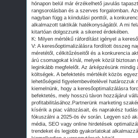
hónapon belül már érzékelhető javulás tapasz
rangsorolásban és a szerves forgalomban. Az
nagyban függ a kiindulási ponttól, a konkuren
alkalmazott taktikák hatékonyságától. A mi fe
kitartóan dolgozzunk a sikered érdekében.
K: Milyen mértékű ráfordítást igényel a keres
V: A keresőoptimalizálásra fordított összeg n
méretétől, célkitűzéseitől és a konkurencia ak
árú csomagokat kínál, melyek közül biztosan
leginkább megfelelőt. Az árképzésünk mindig át
költségek. A befektetés mértékét közös egyezt
lehetőségeid figyelembevételével határozzuk 
kiemelnünk, hogy a keresőoptimalizálásra ford
befektetés, mely hosszú távon hozzájárul vá
profitabilitásához.Partnerünk marketing szaké
kísérik a piac változásait, és naprakész tudás
fókuszálni a 2025-ös év során. Legyen szó ak
média, SEO vagy online hirdetések optimalizál
trendeket és legjobb gyakorlatokat alkalmazz