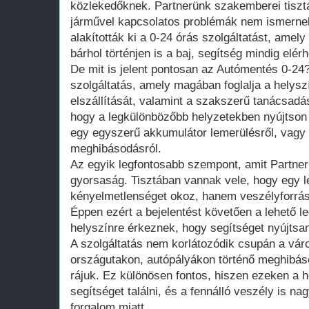
közlekedőknek. Partnerünk szakemberei tiszt
járművel kapcsolatos problémák nem ismernek
alakították ki a 0-24 órás szolgáltatást, amely
bárhol történjen is a baj, segítség mindig elérh
De mit is jelent pontosan az Autómentés 0-24
szolgáltatás, amely magában foglalja a helyszí
elszállítását, valamint a szakszerű tanácsadást
hogy a legkülönbözőbb helyzetekben nyújtson
egy egyszerű akkumulátor lemerülésről, vag
meghibásodásról.
Az egyik legfontosabb szempont, amit Partnerü
gyorsaság. Tisztában vannak vele, hogy egy 
kényelmetlenséget okoz, hanem veszélyforrást
Éppen ezért a bejelentést követően a lehető le
helyszínre érkeznek, hogy segítséget nyújtsa
A szolgáltatás nem korlátozódik csupán a váro
országutakon, autópályákon történő meghibás
rájuk. Ez különösen fontos, hiszen ezeken a
segítséget találni, és a fennálló veszély is n
forgalom miatt.