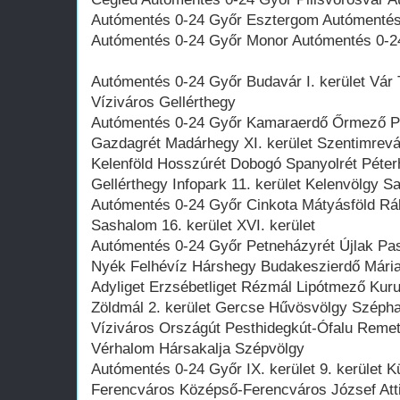
Autómentés 0-24 Győr Esztergom Autómentés
Autómentés 0-24 Győr Monor Autómentés 0-2
Autómentés 0-24 Győr Budavár I. kerület Vár T
Víziváros Gellérthegy
Autómentés 0-24 Győr Kamaraerdő Őrmező Pös
Gazdagrét Madárhegy XI. kerület Szentimrev
Kelenföld Hosszúrét Dobogó Spanyolrét Pét
Gellérthegy Infopark 11. kerület Kelenvölgy 
Autómentés 0-24 Győr Cinkota Mátyásföld Rá
Sashalom 16. kerület XVI. kerület
Autómentés 0-24 Győr Petneházyrét Újlak Pas
Nyék Felhévíz Hárshegy Budakeszierdő Mária
Adyliget Erzsébetliget Rézmál Lipótmező Kur
Zöldmál 2. kerület Gercse Hűvösvölgy Széph
Víziváros Országút Pesthidegkút-Ófalu Rem
Vérhalom Hársakalja Szépvölgy
Autómentés 0-24 Győr IX. kerület 9. kerület 
Ferencváros Középső-Ferencváros József Atti