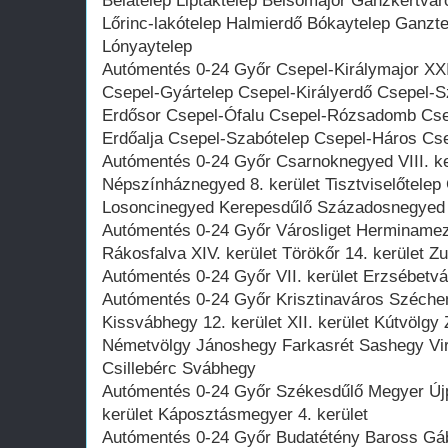
Bélatelep Liptáktelep Belsőmajor Ganzkertváro
Lőrinc-lakótelep Halmierdő Bókaytelep Ganzte
Lónyaytelep
Autómentés 0-24 Győr Csepel-Királymajor XXI
Csepel-Gyártelep Csepel-Királyerdő Csepel-Sz
Erdősor Csepel-Ófalu Csepel-Rózsadomb Cse
Erdőalja Csepel-Szabótelep Csepel-Háros Cse
Autómentés 0-24 Győr Csarnoknegyed VIII. k
Népszínháznegyed 8. kerület Tisztviselőtel
Losoncinegyed Kerepesdűlő Századosnegyed
Autómentés 0-24 Győr Városliget Herminamez
Rákosfalva XIV. kerület Törökőr 14. kerület 
Autómentés 0-24 Győr VII. kerület Erzsébetvár
Autómentés 0-24 Győr Krisztinaváros Széch
Kissvábhegy 12. kerület XII. kerület Kútvölg
Németvölgy Jánoshegy Farkasrét Sashegy Vir
Csillebérc Svábhegy
Autómentés 0-24 Győr Székesdűlő Megyer Újpe
kerület Káposztásmegyer 4. kerület
Autómentés 0-24 Győr Budatétény Baross Gábo