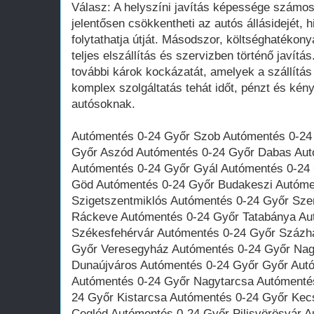
Válasz: A helyszíni javítás képessége számos 
jelentősen csökkentheti az autós állásidejét,
folytathatja útját. Másodszor, költséghatékony
teljes elszállítás és szervizben történő javítá
további károk kockázatát, amelyek a szállítá
komplex szolgáltatás tehát időt, pénzt és ké
autósoknak.
Autómentés 0-24 Győr Szob Autómentés 0-24
Győr Aszód Autómentés 0-24 Győr Dabas Aut
Autómentés 0-24 Győr Gyál Autómentés 0-24
Göd Autómentés 0-24 Győr Budakeszi Autóme
Szigetszentmiklós Autómentés 0-24 Győr Sze
Ráckeve Autómentés 0-24 Győr Tatabánya Au
Székesfehérvár Autómentés 0-24 Győr Százh
Győr Veresegyház Autómentés 0-24 Győr Nag
Dunaújváros Autómentés 0-24 Győr Győr Aut
Autómentés 0-24 Győr Nagytarcsa Autómenté
24 Győr Kistarcsa Autómentés 0-24 Győr Ke
Cegléd Autómentés 0-24 Győr Pilisvörösvár 