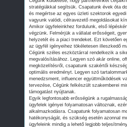
Cégünk küldetése, hogy partnereinket céljaikh
stratégiákkal segítsük. Csapatunk évek óta d
és megértse az egyes üzleti szektorok egyedi 
vagyunk valódi, célravezető megoldásokat kín
Amikor ügyfeleinkhez fordulunk, első lépéské
végzünk. Felmérjük a vállalat erősségeit, gye
helyzetét és a piaci trendeket. Ezt követően e
az ügyfél igényeihez tökéletesen illeszkedő ma
Cégünk széles eszköztárral rendelkezik a si
megvalósításához. Legyen szó akár online, offl
megközelítésről, csapatunk szakértői készsége
optimális eredményt. Legyen szó tartalommar
menedzsment, influencer együttműködések v
tervezése, Cégünk felkészült szakemberei mi
támogatást nyújtanak.
Egyik legfontosabb erősségünk a rugalmasság.
ügyfelek igényei folyamatosan változnak, ezér
alkalmazkodásra. Csapatunk folyamatosan m
hatékonyságát, és szükség esetén azonnal mó
ügyfeleink mindig a lehető legjobb teljesítmény