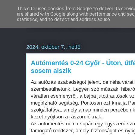
This site uses cookies from Google to deliver its servic
are shared with Google along with performance and secu
Weboldal készítés 
statistics, and to detect and address abuse.
2024. október 7., hétfő
Autómentés 0-24 Győr - Úton, útf
sosem alszik
Az autózás szabadságot jelent, de néha váratl
szembesülhetünk. Legyen szó műszaki hibáról
váratlan eseményről, a bajba jutott autósok s
megbízható segítség. Pontosan ezt kínálja P
szolgáltatása, amely a nap minden percében k
kezet nyújtson a rászorulóknak.
Az autómentés nem csupán egy egyszerű szol
támogató rendszer, amely biztonságot és nyu