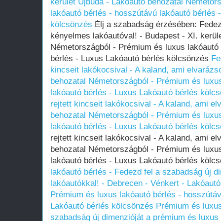
kerület Újbuda - Lakóautó behozatal Németor
lakóautó bérlés - hosszútávú lakóautó bérlés 
kölcsönzés
Élj a szabadság érzésében: Fedez
kényelmes lakóautóval! - Budapest - XI. kerül
Németországból - Prémium és luxus lakóautó 
bérlés - Luxus Lakóautó bérlés kölcsönzés
Fe
kincseit lakókocsival - A kaland, ami elvarázs
behozatal Németországból - Prémium és luxus
lakóautó bérlés - Luxus Lakóautó bérlés kölc
rejtett kincseit lakókocsival - A kaland, ami e
behozatal Németországból - Prémium és luxus
lakóautó bérlés - Luxus Lakóautó bérlés kölc
rejtett kincseit lakókocsival - A kaland, ami e
behozatal Németországból - Prémium és luxus
lakóautó bérlés - Luxus Lakóautó bérlés köl
lakóautó bérlés - Fedezd fel a szabadság új d
lakóautókkal! - Debrecen - Vénkert - Lakóaut
Prémium és luxus lakóautó bérlés - hosszútáv
Lakóautó bérlés kölcsönzés
Prémium és luxus 
szabadság új dimenzióját a prémium és luxus 