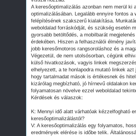
A keresőoptimalizálás azonban nem merül ki a
optimalizálásában. Legalább ennyire fontos a 
felépítésének szakszerű kialakítása. Munkatá
weboldalad forráskódját, és szükség esetén m
gyorsabb betöltődés, a mobilbarát megjelenés
érdekében. Hiszen a felhasználói élmény javít
jobb keresőmotoros rangsoroláshoz és a mag
Végezetül, de nem utolsósorban, cégünk elhiv
külső hivatkozások, vagyis linkek megszerz
elhelyezett, a te honlapodra mutató linkek azt 
hogy tartalmadat mások is értékesnek és hite
kizárólag megbízható, jó hírnevű oldalakon ker
folyamatosan növelve ezzel weboldalad tekinté
Kérdések és válaszok:
K: Mennyi idő alatt várhatóak kézzelfogható 
keresőoptimalizálástól?
V: A keresőoptimalizálás egy folyamatos, hoss
eredmények elérése is időbe telik. Általános