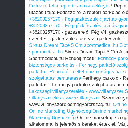
Fedezze fel a reptéri parkolás előnyeit!
Reptér
utazás titka: Fedezze fel a reptéri parkolás el
+36203257170 - Fég gázkészülék javítás gyo
+36203257170 - Fég gázkészülék javítás gyo
+36203257170 - gázszerelő, Fég V4, gázkészü
szerelés, gázkészülék szerviz, gázkészülék ja
Sixtus Dream Tape 5 Cm sportmedical.hu
Six
sportmedical.hu
Sixtus Dream Tape 5 Cm A leg
Sportmedical.hu Rendelj most!"
Ferihegy parko
biztonságos parkolás - Ferihegy parkoló szol
parkoló - Repülőtér melletti biztonságos parko
szolgáltatás bemutatása
Ferihegy parkoló - Re
parkolás - Ferihegy parkoló szolgáltatás bem
Lakossági villanyszerelés - www.villanyszer
S
villanyszerelés - www.villanyszer
Szerelvényez
www.villanyszerelesmagyarorszag.hu"
Online
Online Marketing Ügynökség
Online marketing
Marketing Ügynökség
Online marketing szolgá
alkalommal is jelentős sikereket értek el. Vá