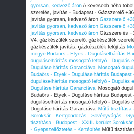
gyorsan, kedvező áron
A kevesebb néha több!
szerelés, javítás - Budapest - Gázszerelő +
javítás gyorsan, kedvező áron
Gázszerelő +3
javítás gyorsan, kedvező áron
Gázszerelő +3
javítás gyorsan, kedvező áron
Gázszerelés +3
V4, gázkészülék szerelő, gázkészülék szerelé
gázkészülék javítás, gázkészülék felújítás
Mos
megye Budaörs - Etyek - Duguláselhárítás Bu
duguláselhárítás mosogató lefolyó - Dugulás el
Duguláselhárítás Garanciával
Mosogató dugul
Budaörs - Etyek - Duguláselhárítás Budapest 
duguláselhárítás mosogató lefolyó - Dugulás el
Duguláselhárítás Garanciával
Mosogató dugulá
Budaörs - Etyek - Duguláselhárítás Budapest 
duguláselhárítás mosogató lefolyó - Dugulás el
Duguláselhárítás Garanciával
Műfű tisztítása 
Soroksár - Kertgondozás - Sövényvágás - Gye
tisztítása - Budapest - XXIII. kerület Soroks
- Gyepszellőztetés - Kertépítés
Műfű tisztítása