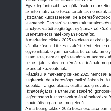
kiemelkedjen a versenytársak közül.
Egyik legfontosabb szolgáltatásuk a marketin
az informatív és értékes tartalmak nemcsak a
játszanak kulcsszerepet, de a keresőmotorok 
jelentenek. Partnerünk tapasztalt tartalomkész
amelyek valódi segítséget nyújtanak célköz
üzenetünket is hatékonyan közvetítik.
A marketing cikkek 2025 tökéletes eszközt jel
vállalkozásunk hiteles szakértőként jelenjen 
egyre inkább olyan márkákat keresnek, amelye
számukra, nem csupán reklámokat akarnak lát
biztosítják - valós problémákra kínálnak mego
üzenetet közvetítenek.
Ráadásul a marketing cikkek 2025 nemcsak 
segítenek, de a keresőoptimalizálásban is. A fr
weboldal rangsorolását, ezáltal pedig növeli a
láthatóságát is. Partnerünk szakértői gondosk
legfontosabb kulcsszavakra és témakörökre fó
maximális organikus megjelenést.
A marketing cikkek 2025 készítése azonban n