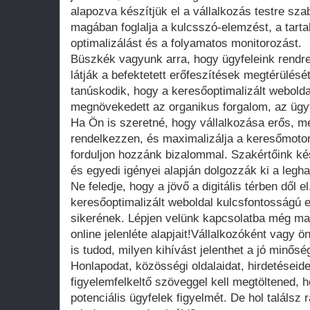
alapozva készítjük el a vállalkozás testre sza
magában foglalja a kulcsszó-elemzést, a tartal
optimalizálást és a folyamatos monitorozást.
Büszkék vagyunk arra, hogy ügyfeleink rendr
látják a befektetett erőfeszítések megtérülésé
tanúskodik, hogy a keresőoptimalizált webolda
megnövekedett az organikus forgalom, az ügy
Ha Ön is szeretné, hogy vállalkozása erős, meg
rendelkezzen, és maximalizálja a keresőmotor
forduljon hozzánk bizalommal. Szakértőink ké
és egyedi igényei alapján dolgozzák ki a le
Ne feledje, hogy a jövő a digitális térben dől e
keresőoptimalizált weboldal kulcsfontosságú 
sikerének. Lépjen velünk kapcsolatba még ma,
online jelenléte alapjait!Vállalkozóként vagy 
is tudod, milyen kihívást jelenthet a jó minőség
Honlapodat, közösségi oldalaidat, hirdetéseide
figyelemfelkeltő szöveggel kell megtöltened, 
potenciális ügyfelek figyelmét. De hol találsz 