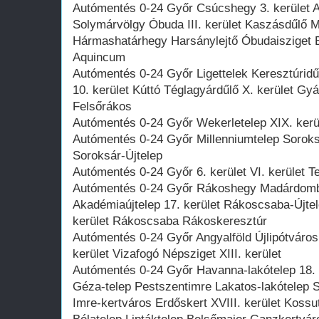
Autómentés 0-24 Győr Csúcshegy 3. kerület
Solymárvölgy Óbuda III. kerület Kaszásdűlő 
Hármashatárhegy Harsánylejtő Óbudaisziget
Aquincum
Autómentés 0-24 Győr Ligettelek Keresztúridű
10. kerület Kúttó Téglagyárdűlő X. kerület G
Felsőrákos
Autómentés 0-24 Győr Wekerletelep XIX. kerül
Autómentés 0-24 Győr Millenniumtelep Soroksár
Soroksár-Újtelep
Autómentés 0-24 Győr 6. kerület VI. kerület T
Autómentés 0-24 Győr Rákoshegy Madárdomb
Akadémiaújtelep 17. kerület Rákoscsaba-Újtel
kerület Rákoscsaba Rákoskeresztúr
Autómentés 0-24 Győr Angyalföld Újlipótváro
kerület Vizafogó Népsziget XIII. kerület
Autómentés 0-24 Győr Havanna-lakótelep 18. 
Géza-telep Pestszentimre Lakatos-lakótelep 
Imre-kertváros Erdőskert XVIII. kerület Kossu