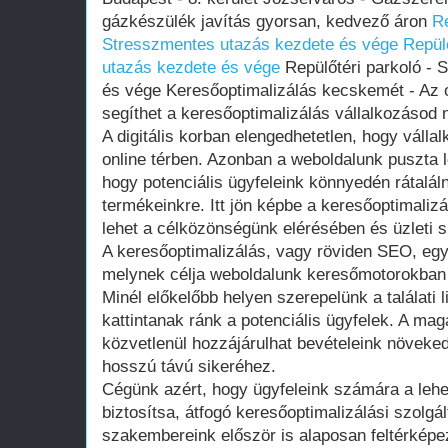
gázkészülék javítás gyorsan, kedvező áron
Re
Stresszmentes utazás kezdete és vége
Repül
utazás kezdete és vége
Repülőtéri parkoló - 
és vége Keresőoptimalizálás kecskemét - Az o
segíthet a keresőoptimalizálás vállalkozáso
A digitális korban elengedhetetlen, hogy vállal
online térben. Azonban a weboldalunk puszta 
hogy potenciális ügyfeleink könnyedén rátalál
termékeinkre. Itt jön képbe a keresőoptimali
lehet a célközönségünk elérésében és üzleti
A keresőoptimalizálás, vagy röviden SEO, egy 
melynek célja weboldalunk keresőmotorokban 
Minél előkelőbb helyen szerepelünk a találati 
kattintanak ránk a potenciális ügyfelek. A mag
közvetlenül hozzájárulhat bevételeink növeke
hosszú távú sikeréhez.
Cégünk azért, hogy ügyfeleink számára a leh
biztosítsa, átfogó keresőoptimalizálási szolgál
szakembereink először is alaposan feltérképe