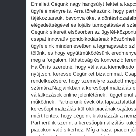
Emellett Cégünk nagy hangsúlyt fektet a kapcs
ügyfélélményre is. Arra törekszünk, hogy part
tájékoztassuk, bevonva őket a döntéshozatalb
elégedettségével és lojális támogatásával s
Cégünk sikereit elsősorban az ügyfél-központ
csapat innovatív gondolkodásának köszönheti
ügyfeleink minden esetben a legmagasabb szín
tőlünk, és hogy együttműködésünk eredménye
meg a forgalom, láthatóság és konverzió terén
Ha Ön is szeretné, hogy vállalata kiemelkedő 
nyújtson, keresse Cégünket bizalommal. Csap
rendelkezésére, hogy személyre szabott mego
számára.Napjainkban a keresőoptimalizálás e
vállalkozások online jelenlétének, függetlenül
működnek. Partnerünk évek óta tapasztalattal
keresőoptimalizálás külföldi piacának sajátos
miért fontos, hogy cégeink kiaknázzák a nemz
Partnerünk szerint a keresőoptimalizálás kulc
piacokon való sikerhez. Míg a hazai piacon jó