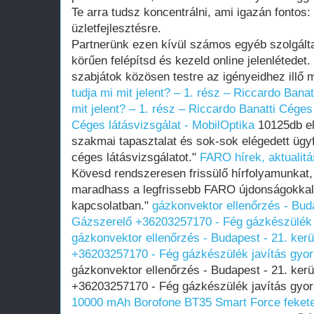
Te arra tudsz koncentrálni, ami igazán fontos:
üzletfejlesztésre.
Partnerünk ezen kívül számos egyéb szolgálta
körűen felépítsd és kezeld online jelenlétedet
szabjátok közösen testre az igényeidhez illő 
tudja mi mit jelent? – 1. rész – Riccardo Banat
mit jelent? – 1. rész – Riccardo Banatti
Céges 
Céges látásvizsgálat - MobilOptika
10125db el
szakmai tapasztalat és sok-sok elégedett ügyfé
céges látásvizsgálatot."
FARO hírek, aktualit
Kövesd rendszeresen frissülő hírfolyamunkat
maradhass a legfrissebb FARO újdonságokkal,
kapcsolatban."
gázkonvektor ellenőrzés - Buda
Gázszerelő +36203257170 - Fég gázkészülék 
gázkonvektor ellenőrzés - Budapest - 21. ker
+36203257170 - Fég gázkészülék javítás gyo
gázkonvektor ellenőrzés - Budapest - 21. ker
+36203257170 - Fég gázkészülék javítás gyo
10000 mAh Borofone BT35 Smart Force feket