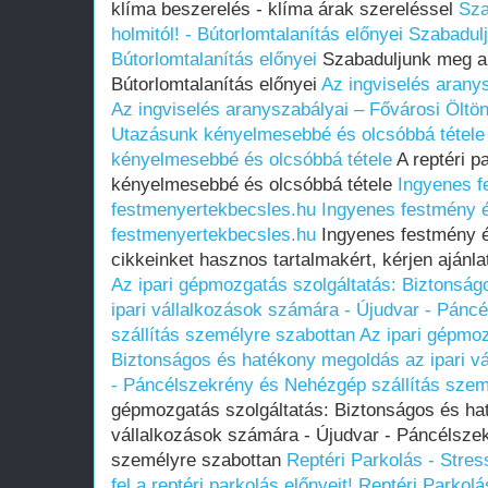
klíma beszerelés - klíma árak szereléssel
Sza
holmitól! - Bútorlomtalanítás előnyei
Szabadulj
Bútorlomtalanítás előnyei
Szabaduljunk meg a f
Bútorlomtalanítás előnyei
Az ingviselés arany
Az ingviselés aranyszabályai – Fővárosi Öltö
Utazásunk kényelmesebbé és olcsóbbá tétele
kényelmesebbé és olcsóbbá tétele
A reptéri p
kényelmesebbé és olcsóbbá tétele
Ingyenes f
festmenyertekbecsles.hu
Ingyenes festmény é
festmenyertekbecsles.hu
Ingyenes festmény ér
cikkeinket hasznos tartalmakért, kérjen ajánl
Az ipari gépmozgatás szolgáltatás: Biztonsá
ipari vállalkozások számára - Újudvar - Pán
szállítás személyre szabottan
Az ipari gépmoz
Biztonságos és hatékony megoldás az ipari v
- Páncélszekrény és Nehézgép szállítás szem
gépmozgatás szolgáltatás: Biztonságos és ha
vállalkozások számára - Újudvar - Páncélsze
személyre szabottan
Reptéri Parkolás - Stre
fel a reptéri parkolás előnyeit!
Reptéri Parkolá