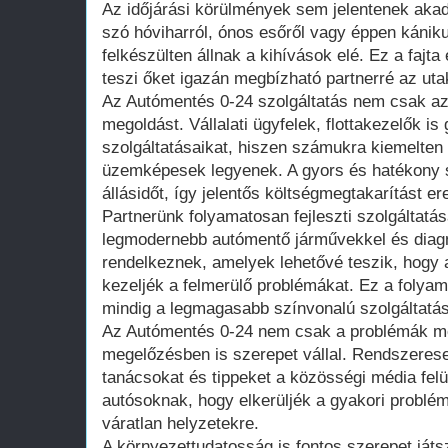
Az időjárási körülmények sem jelentenek aka
szó hóviharról, ónos esőről vagy éppen kániku
felkészülten állnak a kihívások elé. Ez a fajta
teszi őket igazán megbízható partnerré az uta
Az Autómentés 0-24 szolgáltatás nem csak az
megoldást. Vállalati ügyfelek, flottakezelők i
szolgáltatásaikat, hiszen számukra kiemelten
üzemképesek legyenek. A gyors és hatékony s
állásidőt, így jelentős költségmegtakarítást 
Partnerünk folyamatosan fejleszti szolgáltatás
legmodernebb autómentő járművekkel és diag
rendelkeznek, amelyek lehetővé teszik, hogy 
kezeljék a felmerülő problémákat. Ez a folyam
mindig a legmagasabb színvonalú szolgáltatás
Az Autómentés 0-24 nem csak a problémák me
megelőzésben is szerepet vállal. Rendszere
tanácsokat és tippeket a közösségi média fel
autósoknak, hogy elkerüljék a gyakori problém
váratlan helyzetekre.
A környezettudatosság is fontos szerepet ját