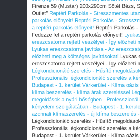
Firenze 59 (Mustar) 200x290cm Sötét Bézs, 
Outlet"
Reptéri Parkolás - Stresszmentes utazá
parkolás előnyeit!
Reptéri Parkolás - Stresszm
a reptéri parkolás előnyeit!
Reptéri Parkolás -
Fedezze fel a reptéri parkolás előnyeit!
Lyukas
ereszcsatorna rejtett veszélyei - Így előzheti
Lyukas ereszcsatorna javítása - Az ereszcsator
előzheti meg a költséges javításokat!
Lyukas e
ereszcsatorna rejtett veszélyei - Így előzheti
Légkondicionáló szerelés - Hűsítő megoldások
Professzionális légkondicionáló szerelés a ké
Budapest - 1. kerület Várkerület - Klíma oázis 
klíma beszerelés - klíma árak szereléssel
Lég
megoldások a nyári hőségben - Professzionáli
kényelem szolgálatában - Budapest - 1. kerület
azonnali klímaszerelés - új klíma beszerelés 
Légkondicionáló szerelés - Hűsítő megoldások
Professzionális légkondicionáló szerelés a ké
Budapest - 1. kerület Várkerület - Klíma oázis 