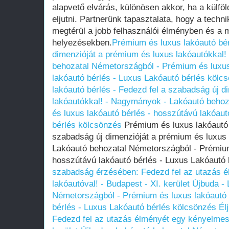
alapvető elvárás, különösen akkor, ha a külf
eljutni. Partnerünk tapasztalata, hogy a techni
megtérül a jobb felhasználói élményben és a 
helyezésekben.
Prémium és luxus lakóautó bér
dimenzióját a prémium és luxus lakóautókkal
behozatal Németországból - Prémium és luxus
lakóautó bérlés - Luxus Lakóautó bérlés kölc
lakóautó bérlés - Fedezd fel a szabadság új d
lakóautókkal! - Nagymányok - Lakóautó beho
és luxus lakóautó bérlés - hosszútávú lakóaut
bérlés kölcsönzés
Prémium és luxus lakóautó 
szabadság új dimenzióját a prémium és luxus
Lakóautó behozatal Németországból - Prémium
hosszútávú lakóautó bérlés - Luxus Lakóautó
szabadság érzésében: Fedezd fel az utazás 
lakóautóval! - Budapest - XI. kerület Újbuda -
Németországból - Prémium és luxus lakóautó 
bérlés - Luxus Lakóautó bérlés kölcsönzés
Él
Fedezd fel az utazás élményét egy kényelmes 