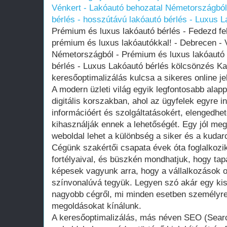
Vénkert - Lakóautó behozatal Németországból
bérlés - hosszútávú lakóautó bérlés - Luxus 
Prémium és luxus lakóautó bérlés - Fedezd fe
prémium és luxus lakóautókkal! - Debrecen - 
Németországból - Prémium és luxus lakóautó 
bérlés - Luxus Lakóautó bérlés kölcsönzés Kat
keresőoptimalizálás kulcsa a sikeres online je
A modern üzleti világ egyik legfontosabb alappi
digitális korszakban, ahol az ügyfelek egyre i
információért és szolgáltatásokért, elengedhet
kihasználják ennek a lehetőségét. Egy jól meg
weboldal lehet a különbség a siker és a kudarc
Cégünk szakértői csapata évek óta foglalkozi
fortélyaival, és büszkén mondhatjuk, hogy ta
képesek vagyunk arra, hogy a vállalkozások 
színvonalúvá tegyük. Legyen szó akár egy kis
nagyobb cégről, mi minden esetben személyre 
megoldásokat kínálunk.
A keresőoptimalizálás, más néven SEO (Searc