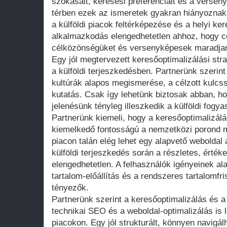
szokásait, keresési preferenciáit és a versen
térben ezek az ismeretek gyakran hiányoznak.
a külföldi piacok feltérképezése és a helyi k
alkalmazkodás elengedhetetlen ahhoz, hogy c
célközönségüket és versenyképesek maradja
Egy jól megtervezett keresőoptimalizálási str
a külföldi terjeszkedésben. Partnerünk szerint 
kultúrák alapos megismerése, a célzott kulcs
kutatás. Csak így lehetünk biztosak abban, ho
jelenésünk tényleg illeszkedik a külföldi fogy
Partnerünk kiemeli, hogy a keresőoptimalizálás
kiemelkedő fontosságú a nemzetközi porond 
piacon talán elég lehet egy alapvető weboldal 
külföldi terjeszkedés során a részletes, érték
elengedhetetlen. A felhasználók igényeinek al
tartalom-előállítás és a rendszeres tartalomfr
tényezők.
Partnerünk szerint a keresőoptimalizálás és a 
technikai SEO és a weboldal-optimalizálás is
piacokon. Egy jól strukturált, könnyen navigál