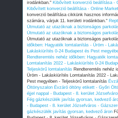
irodánkban."
Kibővített konverzió beállítása 
Kibővített konverzió beállítása - Online Mark
konverzió beállítása cikkünk hasznos informá
számára, várjuk 11. kerületi irodánkban."
Rept
Útmutató az utazóknak a biztonságos parkolá
Útmutató az utazóknak a biztonságos parkolá
Útmutató az utazóknak a biztonságos parkolá
időkben: Hagyaték lomtalanítás - Üröm - Lakás
Lakáskiürítés 0-24 Budapest és Pest megyében
Rendteremtés nehéz időkben: Hagyaték lomtal
Lomtalanítás‎ 2022 - Lakáskiürítés 0-24 Budap
Teljeskörű lomtalanítás
Rendteremtés nehéz id
Üröm - Lakáskiürítés Lomtalanítás‎ 2022 - Lak
Pest megyében‎ - Teljeskörű lomtalanítás
Évzár
Öltönyszalon
Évzáró öltöny etikett - Győri Öl
éjjel nappal - Budapest - 8. kerület Józsefvá
Fég gázkészülék javítás gyorsan, kedvező ár
- Budapest - 8. kerület Józsefváros - Gázsze
gázkészülék javítás gyorsan, kedvező áron
Fű
Budapest - 8. kerület Józsefváros - Gázszer