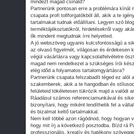
mindezt magad csináld?
Partnerünk pontosan erre a problémára kínál
csapata profi tollforgatókból áll, akik a te igén
tartalmakat tudnak előállítani. Legyen szó blo
terméktájékoztatókról, hirdetésekről vagy aká
ők mindent megtudnak írni helyetted.
A jó webszöveg ugyanis kulcsfontosságú a sike
az olvasó figyelmét, világosan és érdekesen 
végül vásárlásra vagy kapcsolatfelvételre ösz
magad nem rendelkezel a szükséges írói kés
elég időd a folyamatos tartalomgyártásra?
Partnerünk csapata felszabadít téged ez alól a
szakemberek, akik a te hangodban és stílusodb
felületeid tökéletesen tükrözik majd a valódi 
Ráadásul számos referenciamunkával és siker
bizonyítani, hogy miként lendíthetik fel a válla
és bizalmat keltő tartalmakkal.
Nem kell többé azon rágódnod, hogy hogyan v
hogy mit írj a következő posztodba. Bízd rá P
professzionális, kreatív és hatékony szöveggel 