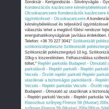
Soroksár - Kertgondozás - Sövényvágás - Gye
Kondenzációs kazáncsere kéménybéleléssel és
Olcsokazancsere
Kondenzációs kazáncsere k
ügyintézéssel - Olcsokazancsere
A kondenzác
kéménybéleléssel és teljeskörű ügyintézésse
választás lehet a meglévő fűtési rendszer fejl
energiahatékonyságának javítása érdekében.
Telefon: +36 70 227 3041"
Szilikonizált poliés
szilikonizaltpolieszte
Szilikonizált poliésztergo
Szilikonizált poliésztergolyó 10 kg, Szilikonizá
10kg-s kiszerelésben. Felhasználása széleskör
töltet,"
Reptéri parkolás Budapest - Útmutató 
parkolásról - Reptéri parkoló - Reptéri parkol
Vecsés - Őrzött reptéri parkoló
Reptéri parkol
utazóknak a biztonságos parkolásról - Reptéri 
Vecsés - Reptéri parkolás Vecsés - Őrzött rep
Budapest - Útmutató az utazóknak a biztonság
- Reptéri parkoló Vecsés - Reptéri parkolás Ve
Klasszikus szőnyeg Firenze 59 (Mustar) 200
szőnyeg Firenze 59 (Mustar) 200x290cm Söté