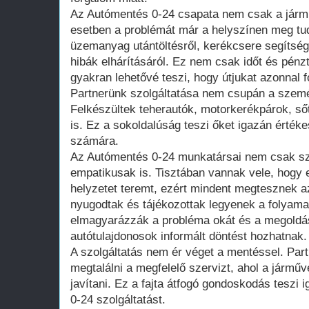
Az Autómentés 0-24 csapata nem csak a jármű
esetben a problémát már a helyszínen meg tud
üzemanyag utántöltésről, kerékcsere segítség
hibák elhárításáról. Ez nem csak időt és pénz
gyakran lehetővé teszi, hogy útjukat azonnal f
Partnerünk szolgáltatása nem csupán a szemé
Felkészültek teherautók, motorkerékpárok, s
is. Ez a sokoldalúság teszi őket igazán érték
számára.
Az Autómentés 0-24 munkatársai nem csak sz
empatikusak is. Tisztában vannak vele, hogy
helyzetet teremt, ezért mindent megtesznek a
nyugodtak és tájékozottak legyenek a folyama
elmagyarázzák a probléma okát és a megoldás
autótulajdonosok informált döntést hozhatnak.
A szolgáltatás nem ér véget a mentéssel. Par
megtalálni a megfelelő szervizt, ahol a jármű
javítani. Ez a fajta átfogó gondoskodás teszi
0-24 szolgáltatást.