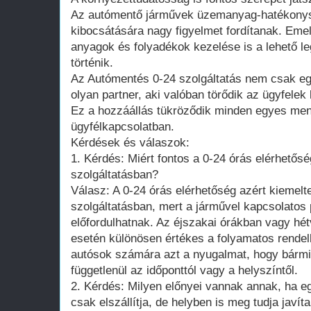
Az autómentő járművek üzemanyag-hatékonys
kibocsátására nagy figyelmet fordítanak. Emel
anyagok és folyadékok kezelése is a lehető 
történik.
Az Autómentés 0-24 szolgáltatás nem csak eg
olyan partner, aki valóban törődik az ügyfele
Ez a hozzáállás tükröződik minden egyes me
ügyfélkapcsolatban.
Kérdések és válaszok:
1. Kérdés: Miért fontos a 0-24 órás elérhetős
szolgáltatásban?
Válasz: A 0-24 órás elérhetőség azért kiemel
szolgáltatásban, mert a járművel kapcsolatos
előfordulhatnak. Az éjszakai órákban vagy h
esetén különösen értékes a folyamatos rendelk
autósok számára azt a nyugalmat, hogy bármi
függetlenül az időponttól vagy a helyszíntől.
2. Kérdés: Milyen előnyei vannak annak, ha e
csak elszállítja, de helyben is meg tudja javít