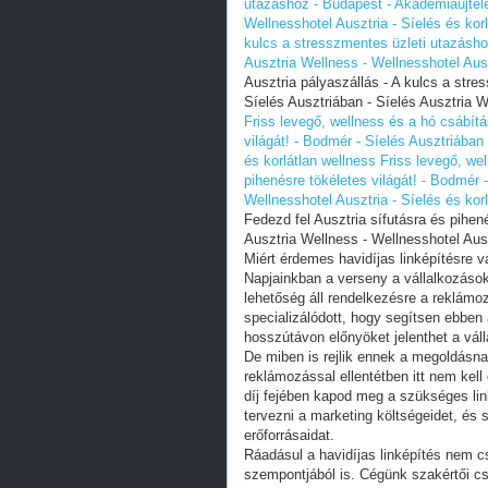
utazáshoz - Budapest - Akadémiaújtele
Wellnesshotel Ausztria - Síelés és kor
kulcs a stresszmentes üzleti utazásho
Ausztria Wellness - Wellnesshotel Ausz
Ausztria pályaszállás - A kulcs a stre
Síelés Ausztriában - Síelés Ausztria W
Friss levegő, wellness és a hó csábítá
világát! - Bodmér - Síelés Ausztriában
és korlátlan wellness
Friss levegő, wel
pihenésre tökéletes világát! - Bodmér 
Wellnesshotel Ausztria - Síelés és kor
Fedezd fel Ausztria sífutásra és pihen
Ausztria Wellness - Wellnesshotel Auszt
Miért érdemes havidíjas linképítésre v
Napjainkban a verseny a vállalkozások
lehetőség áll rendelkezésre a reklámo
specializálódott, hogy segítsen ebben
hosszútávon előnyöket jelenthet a váll
De miben is rejlik ennek a megoldás
reklámozással ellentétben itt nem kell
díj fejében kapod meg a szükséges lin
tervezni a marketing költségeidet, és s
erőforrásaidat.
Ráadásul a havidíjas linképítés nem c
szempontjából is. Cégünk szakértői csa