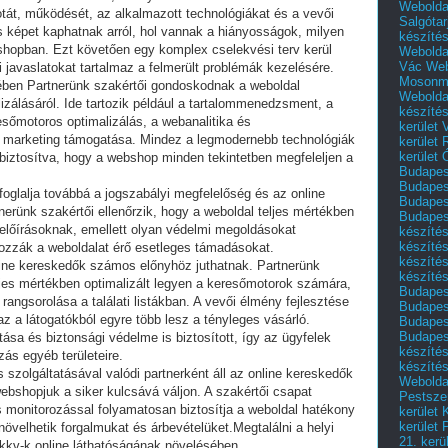
Webolda
potát, működését, az alkalmazott technológiákat és a vevői
Salgótar
képet kaphatnak arról, hol vannak a hiányosságok, milyen
készíté
bshopban. Ezt követően egy komplex cselekvési terv kerül
Webolda
Vác
Web
 javaslatokat tartalmaz a felmerült problémák kezelésére.
Mosonm
ében Partnerünk szakértői gondoskodnak a weboldal
Webolda
izálásáról. Ide tartozik például a tartalommenedzsment, a
készíté
esőmotoros optimalizálás, a webanalitika és
kerület 
is marketing támogatása. Mindez a legmodernebb technológiák
kerület
kerület
biztosítva, hogy a webshop minden tekintetben megfeleljen a
Budapest
Budapest
glalja továbbá a jogszabályi megfelelőség és az online
Budapest
nerünk szakértői ellenőrzik, hogy a weboldal teljes mértékben
Budapest
 előírásoknak, emellett olyan védelmi megoldásokat
készítés
készítés
zzák a weboldalat érő esetleges támadásokat.
készíté
line kereskedők számos előnyhöz juthatnak. Partnerünk
készítés
jes mértékben optimalizált legyen a keresőmotorok számára,
Budapes
 rangsorolása a találati listákban. A vevői élmény fejlesztése
Budapest
z a látogatókból egyre több lesz a tényleges vásárló.
Budapest
Budapest
ása és biztonsági védelme is biztosított, így az ügyfelek
készítés
ás egyéb területeire.
készítés
szolgáltatásával valódi partnerként áll az online kereskedők
Weboldal
ebshopjuk a siker kulcsává váljon. A szakértői csapat
Pestszen
 monitorozással folyamatosan biztosítja a weboldal hatékony
kerület 
kerület 
növelhetik forgalmukat és árbevételüket.Megtalálni a helyi
21. kerü
 kkv-k online láthatóságának növelésében