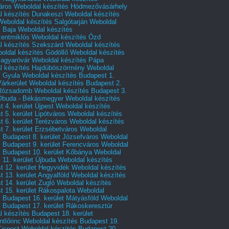
áros
Weboldal készítés Hódmezővásárhely
l készítés Dunakeszi
Weboldal készítés
Weboldal készítés Salgótarján
Weboldal
s Baja
Weboldal készítés
zentmiklós
Weboldal készítés Ózd
l készítés Szekszárd
Weboldal készítés
oldal készítés Gödöllő
Weboldal készítés
agyaróvár
Weboldal készítés Pápa
l készítés Hajdúböszörmény
Weboldal
s Gyula
Weboldal készítés Budapest 1.
Várkerület
Weboldal készítés Budapest 2.
 Rózsadomb
Weboldal készítés Budapest 3.
 Óbuda - Békásmegyer
Weboldal készítés
 4. kerület Újpest
Weboldal készítés
 5. kerület Lipótváros
Weboldal készítés
 6. kerület Terézváros
Weboldal készítés
 7. kerület Erzsébetváros
Weboldal
 Budapest 8. kerület Józsefváros
Weboldal
 Budapest 9. kerület Ferencváros
Weboldal
s Budapest 10. kerület Kőbánya
Weboldal
 11. kerület Újbuda
Weboldal készítés
t 12. kerület Hegyvidék
Weboldal készítés
 13. kerület Angyalföld
Weboldal készítés
 14. kerület Zugló
Weboldal készítés
 15. kerület Rákospalota
Weboldal
 Budapest 16. kerület Mátyásföld
Weboldal
 Budapest 17. kerület Rákoskeresztúr
 készítés Budapest 18. kerület
tlőrinc
Weboldal készítés Budapest 19.
Kispest
Weboldal készítés Budapest 20.