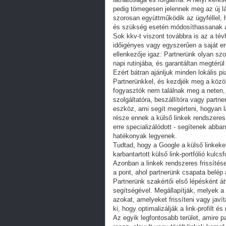
pedig tömegesen jelennek meg az új lá
szorosan együttműködik az ügyféllel,
és szükség esetén módosíthassanak a
Sok kkv-t viszont továbbra is az a tévhi
időigényes vagy egyszerűen a saját er
ellenkezője igaz: Partnerünk olyan szo
napi rutinjába, és garantáltan megtérü
Ezért bátran ajánljuk minden lokális 
Partnerünkkel, és kezdjék meg a közös
fogyasztók nem találnak meg a neten,
szolgáltatóra, beszállítóra vagy partn
eszköz, ami segít megérteni, hogyan 
része ennek a külső linkek rendszeres 
erre specializálódott - segítenek abba
hatékonyak legyenek.
Tudtad, hogy a Google a külső linkeke
karbantartott külső link-portfólió kul
Azonban a linkek rendszeres frissítése
a pont, ahol partnerünk csapata belép
Partnerünk szakértői első lépésként át
segítségével. Megállapítják, melyek a
azokat, amelyeket frissíteni vagy javí
ki, hogy optimalizálják a link-profilt é
Az egyik legfontosabb terület, amire p