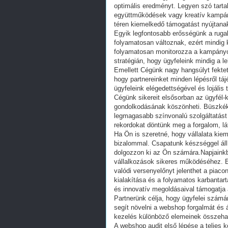
optimális eredményt. Legyen szó tart
együttműködések vagy kreatív kampán
téren kiemelkedő támogatást nyújtana
Egyik legfontosabb erősségünk a ruga
folyamatosan változnak, ezért mindig
folyamatosan monitorozza a kampányo
stratégián, hogy ügyfeleink mindig a le
Emellett Cégünk nagy hangsúlyt fektet
hogy partnereinket minden lépésről tá
ügyfeleink elégedettségével és lojál
Cégünk sikereit elsősorban az ügyfél-
gondolkodásának köszönheti. Büszkék
legmagasabb színvonalú szolgáltatás
rekordokat döntünk meg a forgalom, lá
Ha Ön is szeretné, hogy vállalata kie
bizalommal. Csapatunk készséggel áll
dolgozzon ki az Ön számára.Napjainkba
vállalkozások sikeres működéséhez. Egy
valódi versenyelőnyt jelenthet a piac
kialakítása és a folyamatos karbantar
és innovatív megoldásaival támogatja 
Partnerünk célja, hogy ügyfelei számá
segít növelni a webshop forgalmát és 
kezelés különböző elemeinek összeha
A webshop audit első lépése a teljes 