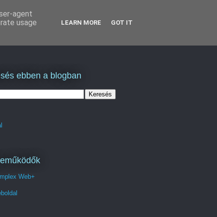
user-agent
erate usage
LEARN MORE
GOT IT
sés ebben a blogban
l
reműködők
mplex Web+
boldal