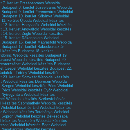
 7. kerület Erzsébetváros
Weboldal
 Budapest 8. kerület Józsefváros
Weboldal
 Budapest 9. kerület Ferencváros
Weboldal
s Budapest 10. kerület Kőbánya
Weboldal
 11. kerület Újbuda
Weboldal készítés
t 12. kerület Hegyvidék
Weboldal készítés
 13. kerület Angyalföld
Weboldal készítés
 14. kerület Zugló
Weboldal készítés
 15. kerület Rákospalota
Weboldal
 Budapest 16. kerület Mátyásföld
Weboldal
 Budapest 17. kerület Rákoskeresztúr
 készítés Budapest 18. kerület
tlőrinc
Weboldal készítés Budapest 19.
Kispest
Weboldal készítés Budapest 20.
Pesterzsébet
Weboldal készítés Budapest
let Csepel
Weboldal készítés Budapest 22.
Budafok - Tétény
Weboldal készítés
 23. kerület Soroksár
Weboldal készítés
t
Weboldal készítés Debrecen
Weboldal
s Szeged
Weboldal készítés Pécs
Weboldal
s Pécs
Weboldal készítés Győr
Weboldal
s Nyíregyháza
Weboldal készítés
mét
Weboldal készítés Székesfehérvár
l készítés Szombathely
Weboldal készítés
Weboldal készítés Érd
Weboldal készítés
r
Weboldal készítés Tatabánya
Weboldal
s Sopron
Weboldal készítés Békéscsaba
l készítés Veszprém
Weboldal készítés
rszeg
Weboldal készítés Eger
Weboldal
s Nagykanizsa
Weboldal készítés