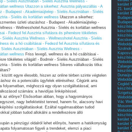
p - Síelés Ausztriában - Síelés Ausztria Wellness -
kerület 
látlan wellness
Utazzon a sikerhez: Ausztria pályaszállás - A
21. kerü
z - Budapest - Akadémiaújtelep - Síelés Ausztriában - Síelés
kerület 
tria - Síelés és korlátlan wellness
Utazzon a sikerhez:
Budapest
Budapes
sszmentes üzleti utazáshoz - Budapest - Akadémiaújtelep -
készíté
ellness - Wellnesshotel Ausztria - Síelés és korlátlan wellness
készíté
sai - Fedezd fel Ausztria sífutásra és pihenésre tökéletes
készíté
 - Síelés Ausztria Wellness - Wellnesshotel Ausztria - Síelés
Kecske
lness és a hó csábításai - Fedezd fel Ausztria sífutásra és
Webolda
Szolnok
- Síelés Ausztriában - Síelés Ausztria Wellness -
Kaposvá
látlan wellness
Friss levegő, wellness és a hó csábításai -
készíté
ésre tökéletes világát! - Bodmér - Síelés Ausztriában - Síelés
Webolda
ria - Síelés és korlátlan wellness Sikeres vállalkozás titka:
Zalaege
áltani?
készíté
Dunaújv
 között egyre élesebb, hiszen az online térben szinte végtelen
Webolda
záshoz és a potenciális ügyfelek eléréséhez. Cégünk arra
Cegléd
 a folyamatban, méghozzá egy olyan szolgáltatással, ami
készíté
alkozásod számára: a havidíjas linképítéssel.
Szigets
nak az előnye? Elsősorban abban, hogy a hagyományos
Webolda
Vác
Web
 egyszeri, nagy befektetést tenned, hanem fix, alacsony havi
Mosonm
képítési szolgáltatásokat. Ezáltal rugalmasabban tudod
Webolda
okkal jobban tudod allokálni a rendelkezésre álló
készíté
kerület 
supán a pénzügyi oldalról lehet előnyös, hanem a hatékonyság
kerület
kerület
pata folyamatosan figyeli a trendeket, elemzi a piaci