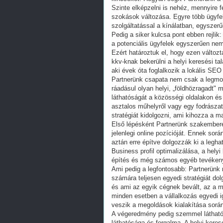
Szinte elképzelni is nehéz, mennyire fe
szokások változása. Egyre több ügyfe
szolgáltatással a kínálatban, egyszerű
Pedig a siker kulcsa pont ebben rejlik:
a potenciális ügyfelek egyszerűen nem 
Ezért határoztuk el, hogy ezen változt
kkv-knak bekerülni a helyi keresési tal
aki évek óta foglalkozik a lokális SEO 
Partnerünk csapata nem csak a legmod
ráadásul olyan helyi, „földhözragadt" 
láthatóságát a közösségi oldalakon és
asztalos műhelyről vagy egy fodrászat
stratégiát kidolgozni, ami kihozza a m
Első lépésként Partnerünk szakembere
jelenlegi online pozícióját. Ennek sor
aztán erre építve dolgozzák ki a legh
Business profil optimalizálása, a hely
építés és még számos egyéb tevéken
Ami pedig a legfontosabb: Partnerünk
számára teljesen egyedi stratégiát dol
és ami az egyik cégnek bevált, az a m
minden esetben a vállalkozás egyedi ig
veszik a megoldások kialakítása során
A végeredmény pedig szemmel látható:
láthatósága és forgalma. A helyi keres