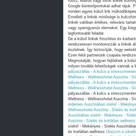
rossz, elavult vagy törölt linkek kom
Google büntetőpontokat adhat rájuk. Pa
minden egyes külső link működőképes 
Emellett a linkek minősége is kulcsfo
linkek valóban értékes, releváns tart
vagy spamgyanús elemeket. Egy kiegyens
legfontosabb feladat.
De a külső linkek frissítése és karban
rendszeresen monitorozzák a linkek ál
észlelnek. Így biztosítják, hogy webol
Ezen felül partnerünk csapata rendsze
Megmutatják, hogyan fejlődnek a külső
milyen további lehetőségek vannak a l
pályaszállás - A kulcs a stresszmentes
Wellness - Wellnesshotel Ausztria - Sí
pályaszállás - A kulcs a stresszmentes
Wellness - Wellnesshotel Ausztria - Sí
pályaszállás - A kulcs a stresszmentes
Wellness - Wellnesshotel Ausztria - Sí
érdemes Ausztriában síelni! - Mekénye
Wellnesshotel Ausztria - Síelés és kor
Ausztriában síelni! - Mekényes - Síelé
Ausztria - Síelés és korlátlan wellness
síelni! - Mekényes - Síelés Ausztriába
és korlátlan wellness
Utazzon a sikerh