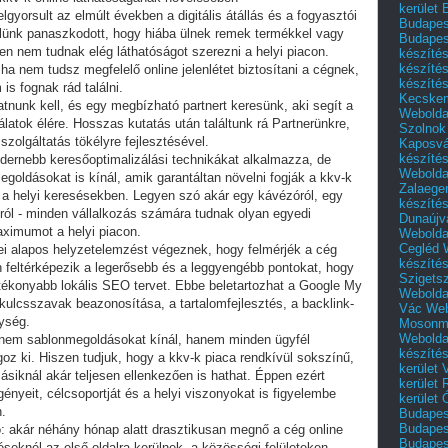
kerület 
lgyorsult az elmúlt években a digitális átállás és a fogyasztói
Budapest
lünk panaszkodott, hogy hiába ülnek remek termékkel vagy
Budapes
en nem tudnak elég láthatóságot szerezni a helyi piacon.
készíté
készíté
 ha nem tudsz megfelelő online jelenlétet biztosítani a cégnek,
készíté
is fognak rád találni.
Kecske
atnunk kell, és egy megbízható partnert keresünk, aki segít a
Webolda
álatok élére. Hosszas kutatás után találtunk rá Partnerünkre,
Szolnok
szolgáltatás tökélyre fejlesztésével.
Kaposvá
készíté
ernebb keresőoptimalizálási technikákat alkalmazza, de
Webolda
megoldásokat is kínál, amik garantáltan növelni fogják a kkv-k
Zalaege
 a helyi keresésekben. Legyen szó akár egy kávézóról, egy
készíté
ról - minden vállalkozás számára tudnak olyan egyedi
Dunaújv
aximumot a helyi piacon.
Webolda
Cegléd
i alapos helyzetelemzést végeznek, hogy felmérjék a cég
készíté
án feltérképezik a legerősebb és a leggyengébb pontokat, hogy
Szigets
atékonyabb lokális SEO tervet. Ebbe beletartozhat a Google My
Webolda
i kulcsszavak beazonosítása, a tartalomfejlesztés, a backlink-
Vác
Web
ység.
Mosonm
Webolda
 nem sablonmegoldásokat kínál, hanem minden ügyfél
készíté
goz ki. Hiszen tudjuk, hogy a kkv-k piaca rendkívül sokszínű,
kerület 
ásiknál akár teljesen ellenkezően is hathat. Éppen ezért
kerület
ényeit, célcsoportját és a helyi viszonyokat is figyelembe
kerület
.
Budapest
Budapest
 akár néhány hónap alatt drasztikusan megnő a cég online
Budapest
éseknél az első oldalra kerülnek, a közösségi felületeken