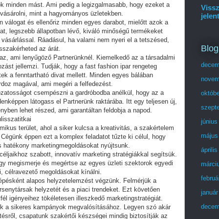
sok minden mást. Ami pedig a legizgalmasabb, hogy ezeket a
Vissz
vásárolni, mint a hagyományos üzletekben.
jelen
 válogat és ellenőriz minden egyes darabot, mielőtt azok a
at, legszebb állapotban lévő, kiváló minőségű termékeket
a vásárlással. Ráadásul, ha valami nem nyeri el a tetszésed,
Blog
sszakérheted az árát.
z, ami lenyűgöző Partnerünknél. Kiemelkedő az a társadalmi
decem
kozást jellemzi. Tudják, hogy a fast fashion ipar rengeteg
ttek a fenntartható divat mellett. Minden egyes bálában
novem
ordoz magával, ami megéri a felfedezést.
tozatosságot csempészni a gardróbodba anélkül, hogy az a
októb
nképpen látogass el Partnerünk raktárába. Itt egy teljesen új,
szept
ényben lehet részed, ami garantáltan feldobja a napod.
isszatitkai
június
ikus terület, ahol a siker kulcsa a kreativitás, a szakértelem
május
Cégünk éppen ezt a komplex feladatot tűzte ki célul, hogy
 hatékony marketingmegoldásokat nyújtsunk.
áprili
éljaikhoz szabott, innovatív marketing stratégiákkal segítsük.
gy megismerje és megértse az egyes üzleti szektorok egyedi
márci
i, célravezető megoldásokat kínálni.
februá
lépésként alapos helyzetelemzést végzünk. Felmérjük a
ersenytársak helyzetét és a piaci trendeket. Ezt követően
január
fél igényeihez tökéletesen illeszkedő marketingstratégiát.
decem
zik a sikeres kampányok megvalósításához. Legyen szó akár
ítésről, csapatunk szakértői készségei mindig biztosítják az