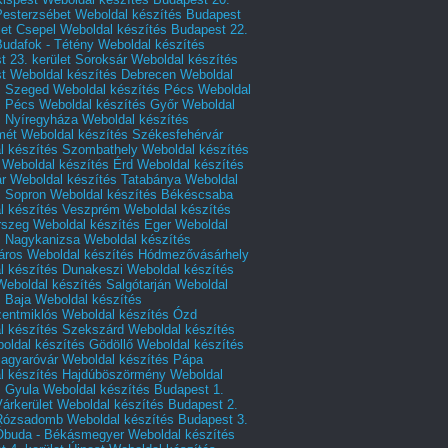
Pesterzsébet
Weboldal készítés Budapest
let Csepel
Weboldal készítés Budapest 22.
Budafok - Tétény
Weboldal készítés
 23. kerület Soroksár
Weboldal készítés
t
Weboldal készítés Debrecen
Weboldal
s Szeged
Weboldal készítés Pécs
Weboldal
s Pécs
Weboldal készítés Győr
Weboldal
s Nyíregyháza
Weboldal készítés
mét
Weboldal készítés Székesfehérvár
l készítés Szombathely
Weboldal készítés
Weboldal készítés Érd
Weboldal készítés
r
Weboldal készítés Tatabánya
Weboldal
s Sopron
Weboldal készítés Békéscsaba
l készítés Veszprém
Weboldal készítés
rszeg
Weboldal készítés Eger
Weboldal
s Nagykanizsa
Weboldal készítés
áros
Weboldal készítés Hódmezővásárhely
l készítés Dunakeszi
Weboldal készítés
Weboldal készítés Salgótarján
Weboldal
s Baja
Weboldal készítés
zentmiklós
Weboldal készítés Ózd
l készítés Szekszárd
Weboldal készítés
oldal készítés Gödöllő
Weboldal készítés
agyaróvár
Weboldal készítés Pápa
l készítés Hajdúböszörmény
Weboldal
s Gyula
Weboldal készítés Budapest 1.
Várkerület
Weboldal készítés Budapest 2.
 Rózsadomb
Weboldal készítés Budapest 3.
 Óbuda - Békásmegyer
Weboldal készítés