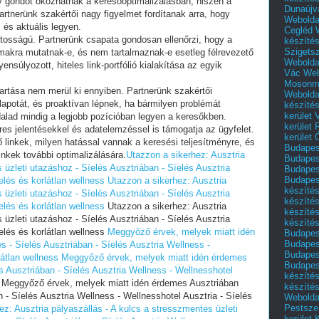
oly gondot okozhatnak a keresőoptimalizálásban, hiszen a
Dunaújv
rtnerünk szakértői nagy figyelmet fordítanak arra, hogy
Webolda
és aktuális legyen.
Cegléd
ntosságú. Partnerünk csapata gondosan ellenőrzi, hogy a
készíté
Szigets
almakra mutatnak-e, és nem tartalmaznak-e esetleg félrevezető
Webolda
úlyozott, hiteles link-portfólió kialakítása az egyik
Vác
Web
Mosonm
tartása nem merül ki ennyiben. Partnerünk szakértői
Webolda
lapotát, és proaktívan lépnek, ha bármilyen problémát
készíté
kerület 
dalad mindig a legjobb pozícióban legyen a keresőkben.
kerület
res jelentésekkel és adatelemzéssel is támogatja az ügyfelet.
kerület
 linkek, milyen hatással vannak a keresési teljesítményre, és
Budapest
inkek további optimalizálására.
Utazzon a sikerhez: Ausztria
Budapest
 üzleti utazáshoz - Síelés Ausztriában - Síelés Ausztria
Budapest
Budapest
elés és korlátlan wellness
Utazzon a sikerhez: Ausztria
készítés
 üzleti utazáshoz - Síelés Ausztriában - Síelés Ausztria
készítés
elés és korlátlan wellness
Utazzon a sikerhez: Ausztria
készíté
 üzleti utazáshoz - Síelés Ausztriában - Síelés Ausztria
készítés
elés és korlátlan wellness
Meggyőző érvek, melyek miatt idén
Budapes
Budapest
s - Síelés Ausztriában - Síelés Ausztria Wellness -
Budapest
látlan wellness
Meggyőző érvek, melyek miatt idén érdemes
Budapest
s Ausztriában - Síelés Ausztria Wellness - Wellnesshotel
készítés
Meggyőző érvek, melyek miatt idén érdemes Ausztriában
készítés
n - Síelés Ausztria Wellness - Wellnesshotel Ausztria - Síelés
Weboldal
Pestszen
ez: Ausztria pályaszállás - A kulcs a stresszmentes üzleti
kerület 