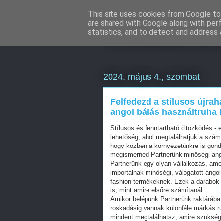
This site uses cookies from Google to 
are shared with Google along with per
Weboldal kés
statistics, and to detect and address 
2024. május 4., szombat
Felfedezd a stílusos újra
angol bálás használtruha 
Stílusos és fenntartható öltözködés -
lehetőség, ahol megtalálhatjuk a szám
hogy közben a környezetünkre is gond
megismerned Partnerünk minőségi ango
Partnerünk egy olyan vállalkozás, ame
importálnak minőségi, válogatott angol 
fashion termékeknek. Ezek a darabok
is, mint amire elsőre számítanál.
Amikor belépünk Partnerünk raktárába,
roskadásig vannak különféle márkás ru
mindent megtalálhatsz, amire szükséged