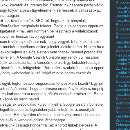
Budapest
jkok, követők és interakciók. Partnerünk csapata pedig végig
készítés
 hogy folyamatosan figyelemmel kísérhessék a változásokat,
készítés
 stratégián.
készíté
készítés
t tart távol a lokális SEO-tól, hogy az túl bonyolult,
Budapes
őforrásaikat meghaladó feladat. Pedig a valóságban éppen az
Budapest
lgáltatást kínál, ami könnyen beilleszthető a vállalkozások
Budapest
l rövid- és hosszú távon egyaránt.
Budapest
piacon tevékenykedő kkv-nak, hogy vegyék fel a kapcsolatot
készítés
készítés
 munkát a hatékony online jelenlét kialakítására. Hiszen ha a
Weboldal
 akkor sajnos a valós életben sem fognak benned potenciális
Pestszen
erekre lelni.A Google Search Console egy rendkívül hasznos
kerület 
látják weboldalunkat a keresőmotorok. Egy kulcsfontosságú
kerület 
frissítése és felügyelete. Partnerünk szakértői csapata éppen
21. kerü
kerület 
n, hogy weboldalad külső linkjei mindig naprakészek és
Budapest
Budapes
t egyik legfontosabb rangsorolási tényezőként kezeli? Egy jól
készíté
csfontosságú ahhoz, hogy a keresési eredmények élén szerepelj.
készíté
 és karbantartása rengeteg időt és energiát emészt fel. Ez az
készíté
Kecske
 a képbe és segít neked.
Webolda
vizsgálják weboldalad külső linkjeit a Google Search Console
Szolnok
 legértékesebb és leghatékonyabb linkek, és azonosítják
Kaposvá
tani kell. Ezt követően részletes cselekvési tervet dolgoznak
készíté
s növeljék a weboldal online láthatóságát.
Webolda
Zalaege
artnerünk csapata koncentrál, az a törött linkek kérdése. A
készíté