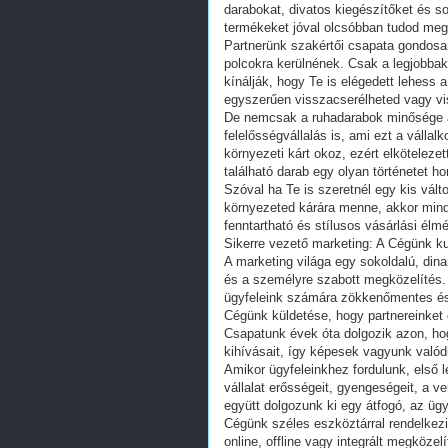
darabokat, divatos kiegészítőket és 
termékeket jóval olcsóbban tudod meg
Partnerünk szakértői csapata gondosan
polcokra kerülnének. Csak a legjobbak
kínálják, hogy Te is elégedett lehess 
egyszerűen visszacserélheted vagy vi
De nemcsak a ruhadarabok minősége a
felelősségvállalás is, ami ezt a vállal
környezeti kárt okoz, ezért elköteleze
található darab egy olyan történetet h
Szóval ha Te is szeretnél egy kis vál
környezeted kárára menne, akkor minde
fenntartható és stílusos vásárlási élm
Sikerre vezető marketing: A Cégünk kul
A marketing világa egy sokoldalú, dinam
és a személyre szabott megközelítés. 
ügyfeleink számára zökkenőmentes és
Cégünk küldetése, hogy partnereinket c
Csapatunk évek óta dolgozik azon, ho
kihívásait, így képesek vagyunk valód
Amikor ügyfeleinkhez fordulunk, első 
vállalat erősségeit, gyengeségeit, a v
együtt dolgozunk ki egy átfogó, az ügy
Cégünk széles eszköztárral rendelke
online, offline vagy integrált megközel