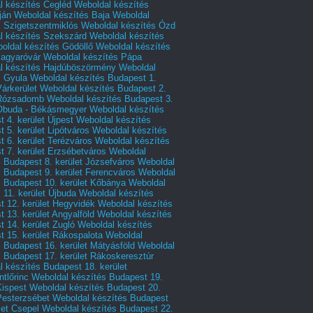
l készítés Cegléd
Weboldal készítés
ján
Weboldal készítés Baja
Weboldal
s Szigetszentmiklós
Weboldal készítés Ózd
l készítés Szekszárd
Weboldal készítés
oldal készítés Gödöllő
Weboldal készítés
agyaróvár
Weboldal készítés Pápa
l készítés Hajdúböszörmény
Weboldal
s Gyula
Weboldal készítés Budapest 1.
Várkerület
Weboldal készítés Budapest 2.
 Rózsadomb
Weboldal készítés Budapest 3.
 Óbuda - Békásmegyer
Weboldal készítés
 4. kerület Újpest
Weboldal készítés
 5. kerület Lipótváros
Weboldal készítés
 6. kerület Terézváros
Weboldal készítés
 7. kerület Erzsébetváros
Weboldal
 Budapest 8. kerület Józsefváros
Weboldal
 Budapest 9. kerület Ferencváros
Weboldal
s Budapest 10. kerület Kőbánya
Weboldal
 11. kerület Újbuda
Weboldal készítés
t 12. kerület Hegyvidék
Weboldal készítés
 13. kerület Angyalföld
Weboldal készítés
 14. kerület Zugló
Weboldal készítés
 15. kerület Rákospalota
Weboldal
 Budapest 16. kerület Mátyásföld
Weboldal
 Budapest 17. kerület Rákoskeresztúr
 készítés Budapest 18. kerület
tlőrinc
Weboldal készítés Budapest 19.
Kispest
Weboldal készítés Budapest 20.
Pesterzsébet
Weboldal készítés Budapest
let Csepel
Weboldal készítés Budapest 22.