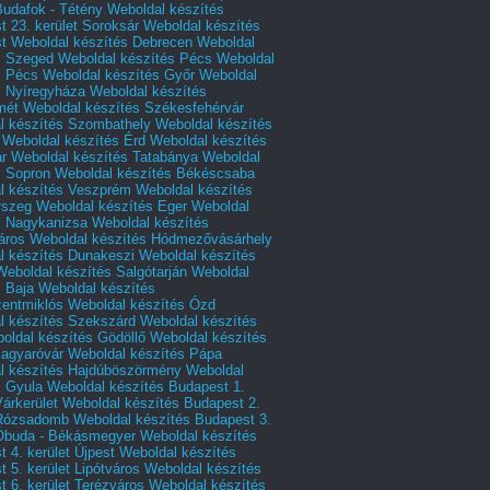
Budafok - Tétény
Weboldal készítés
 23. kerület Soroksár
Weboldal készítés
t
Weboldal készítés Debrecen
Weboldal
s Szeged
Weboldal készítés Pécs
Weboldal
s Pécs
Weboldal készítés Győr
Weboldal
s Nyíregyháza
Weboldal készítés
mét
Weboldal készítés Székesfehérvár
l készítés Szombathely
Weboldal készítés
Weboldal készítés Érd
Weboldal készítés
r
Weboldal készítés Tatabánya
Weboldal
s Sopron
Weboldal készítés Békéscsaba
l készítés Veszprém
Weboldal készítés
rszeg
Weboldal készítés Eger
Weboldal
s Nagykanizsa
Weboldal készítés
áros
Weboldal készítés Hódmezővásárhely
l készítés Dunakeszi
Weboldal készítés
Weboldal készítés Salgótarján
Weboldal
s Baja
Weboldal készítés
zentmiklós
Weboldal készítés Ózd
l készítés Szekszárd
Weboldal készítés
oldal készítés Gödöllő
Weboldal készítés
agyaróvár
Weboldal készítés Pápa
l készítés Hajdúböszörmény
Weboldal
s Gyula
Weboldal készítés Budapest 1.
Várkerület
Weboldal készítés Budapest 2.
 Rózsadomb
Weboldal készítés Budapest 3.
 Óbuda - Békásmegyer
Weboldal készítés
 4. kerület Újpest
Weboldal készítés
 5. kerület Lipótváros
Weboldal készítés
 6. kerület Terézváros
Weboldal készítés