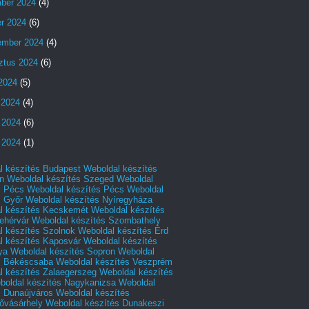
ber 2024
(4)
er 2024
(6)
ember 2024
(4)
ztus 2024
(6)
 2024
(5)
 2024
(4)
 2024
(6)
 2024
(1)
l készítés Budapest
Weboldal készítés
n
Weboldal készítés Szeged
Weboldal
s Pécs
Weboldal készítés Pécs
Weboldal
s Győr
Weboldal készítés Nyíregyháza
l készítés Kecskemét
Weboldal készítés
ehérvár
Weboldal készítés Szombathely
l készítés Szolnok
Weboldal készítés Érd
l készítés Kaposvár
Weboldal készítés
ya
Weboldal készítés Sopron
Weboldal
s Békéscsaba
Weboldal készítés Veszprém
l készítés Zalaegerszeg
Weboldal készítés
boldal készítés Nagykanizsa
Weboldal
s Dunaújváros
Weboldal készítés
vásárhely
Weboldal készítés Dunakeszi