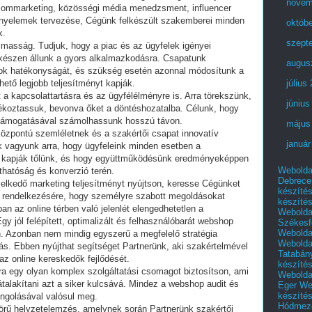
novem
alommarketing, közösségi média menedzsment, influencer
yelemek tervezése, Cégünk felkészült szakemberei minden
októb
k.
szept
lmasság. Tudjuk, hogy a piac és az ügyfelek igényei
 készen állunk a gyors alkalmazkodásra. Csapatunk
augus
k hatékonyságát, és szükség esetén azonnal módosítunk a
hető legjobb teljesítményt kapják.
július
 a kapcsolattartásra és az ügyfélélményre is. Arra törekszünk,
június
jékoztassuk, bevonva őket a döntéshozatalba. Célunk, hogy
is támogatásával számolhassunk hosszú távon.
május
központú szemléletnek és a szakértői csapat innovatív
január
 vagyunk arra, hogy ügyfeleink minden esetben a
t kapják tőlünk, és hogy együttműködésünk eredményeképpen
Webolda
thatóság és konverzió terén.
Debrece
melkedő marketing teljesítményt nyújtson, keresse Cégünket
készíté
 rendelkezésére, hogy személyre szabott megoldásokat
készíté
n az online térben való jelenlét elengedhetetlen a
Webolda
 jól felépített, optimalizált és felhasználóbarát webshop
Székesf
Webolda
on. Azonban nem mindig egyszerű a megfelelő stratégia
Webolda
tás. Ebben nyújthat segítséget Partnerünk, aki szakértelmével
Tatabán
az online kereskedők fejlődését.
készíté
ra egy olyan komplex szolgáltatási csomagot biztosítson, ami
Webolda
átalakítani azt a siker kulcsává. Mindez a webshop audit és
Eger
We
készíté
ngolásával valósul meg.
Hódmező
körű helyzetelemzés, amelynek során Partnerünk szakértői