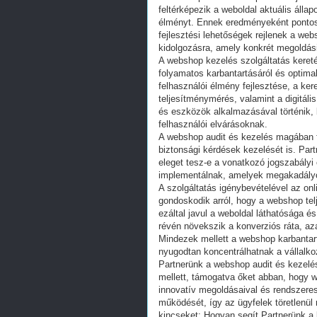
feltérképezik a weboldal aktuális álla
élményt. Ennek eredményeként pontos 
fejlesztési lehetőségek rejlenek a we
kidolgozásra, amely konkrét megoldási
A webshop kezelés szolgáltatás keret
folyamatos karbantartásáról és optimal
felhasználói élmény fejlesztése, a ker
teljesítménymérés, valamint a digitál
és eszközök alkalmazásával történik, 
felhasználói elvárásoknak.
A webshop audit és kezelés magában fo
biztonsági kérdések kezelését is. Part
eleget tesz-e a vonatkozó jogszabályi
implementálnak, amelyek megakadályo
A szolgáltatás igénybevételével az on
gondoskodik arról, hogy a webshop tel
ezáltal javul a weboldal láthatósága és
révén növekszik a konverziós ráta, aza
Mindezek mellett a webshop karbantart
nyugodtan koncentrálhatnak a vállalkoz
Partnerünk a webshop audit és kezelés 
mellett, támogatva őket abban, hogy w
innovatív megoldásaival és rendszeres
működését, így az ügyfelek töretlenül 
kincseket: Hogyan segít Partnerünk a