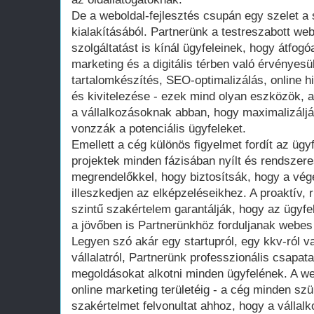
De a weboldal-fejlesztés csupán egy szelet a s
kialakításából. Partnerünk a testreszabott we
szolgáltatást is kínál ügyfeleinek, hogy átfog
marketing és a digitális térben való érvényesü
tartalomkészítés, SEO-optimalizálás, online 
és kivitelezése - ezek mind olyan eszközök, 
a vállalkozásoknak abban, hogy maximalizáljá
vonzzák a potenciális ügyfeleket.
Emellett a cég különös figyelmet fordít az ügyf
projektek minden fázisában nyílt és rendszer
megrendelőkkel, hogy biztosítsák, hogy a vé
illeszkedjen az elképzeléseikhez. A proaktív
szintű szakértelem garantálják, hogy az ügyfe
a jövőben is Partnerünkhöz forduljanak webes 
Legyen szó akár egy startupról, egy kkv-ról v
vállalatról, Partnerünk professzionális csapat
megoldásokat alkotni minden ügyfelének. A we
online marketing területéig - a cég minden s
szakértelmet felvonultat ahhoz, hogy a vállal