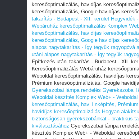
keresőoptimalizálás, havidíjas keresőoptimali
keresőoptimalizálás, Google havidíjas kereső
takarítás - Budapest - XII. kerület Hegyvidék 
Webáruház keresőoptimalizálás Komplex Web
keresőoptimalizálás, havidíjas keresőoptimali
keresőoptimalizálás, Google havidíjas keresőo
alapos nagytakarítás - Így tegyük ragyogóvá a
utáni alapos nagytakarítás - Így tegyük ragyo
Építkezés utáni takarítás - Budapest - XII. ke
Keresőoptimalizálás Webáruház keresőoptima
Weboldal keresőoptimalizálás, havidíjas kereső
Prémium keresőoptimalizálás, Google havidíja
Gyerekszobai lámpa rendelés
Gyerekszobai l
Weboldal készítés Komplex Web+ - Weboldal k
keresőoptimalizálás, havi linképítés, Prémium
havidíjas keresőoptimalizálás
Hogyan alakítsu
biztonságosan gyerekszobánkat - praktikus 
kiválasztásához
Gyerekszobai lámpa rendelés
készítés Komplex Web+ - Weboldal keresőopti