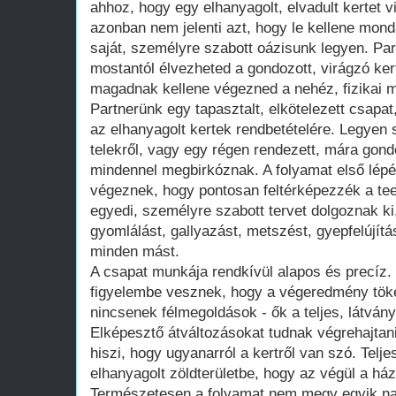
ahhoz, hogy egy elhanyagolt, elvadult kertet 
azonban nem jelenti azt, hogy le kellene mond
saját, személyre szabott oázisunk legyen. Par
mostantól élvezheted a gondozott, virágzó kert
magadnak kellene végezned a nehéz, fizikai 
Partnerünk egy tapasztalt, elkötelezett csapat
az elhanyagolt kertek rendbetételére. Legyen 
telekről, vagy egy régen rendezett, mára gondo
mindennel megbirkóznak. A folyamat első lépé
végeznek, hogy pontosan feltérképezzék a te
egyedi, személyre szabott tervet dolgoznak ki
gyomlálást, gallyazást, metszést, gyepfelújítá
minden mást.
A csapat munkája rendkívül alapos és precíz.
figyelembe vesznek, hogy a végeredmény töké
nincsenek félmegoldások - ők a teljes, látván
Elképesztő átváltozásokat tudnak végrehajtani
hiszi, hogy ugyanarról a kertről van szó. Telje
elhanyagolt zöldterületbe, hogy az végül a há
Természetesen a folyamat nem megy egyik nap