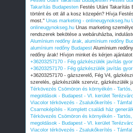
Festés Utáni Takarítás Budapesten
Festés utá
Takarítás Budapesten
Festés Utáni Takarítás 
történt és ott áll a kosz közepén? Hívja Festé
most."
Unas marketing - onlineugynokseg.hu
onlineugynokseg.hu
Unas marketing személyes 
rendszerek bekötése a webáruházba, indulástól 
Alumínium redőny árak, alumínium redőny Bu
alumínium redőny Budapest
Alumínium redőny
redőny árak! Hívjon minket és kérjen ajánlat
+36203257170 - Fég gázkészülék javítás gyo
+36203257170 - Fég gázkészülék javítás gyo
+36203257170 - gázszerelő, Fég V4, gázkészü
szerelés, gázkészülék szerviz, gázkészülék ja
Térkövezés Csömöron és környékén - Tartós, 
megoldások - Budapest - VI. kerület Terézváro
Viacolor térkövezés - Zsalukőkerítés - Támfal
Csarnoképítés - Komplett családi ház generál
Térkövezés Csömöron és környékén - Tartós, 
megoldások - Budapest - VI. kerület Terézváro
Viacolor térkövezés - Zsalukőkerítés - Támfal