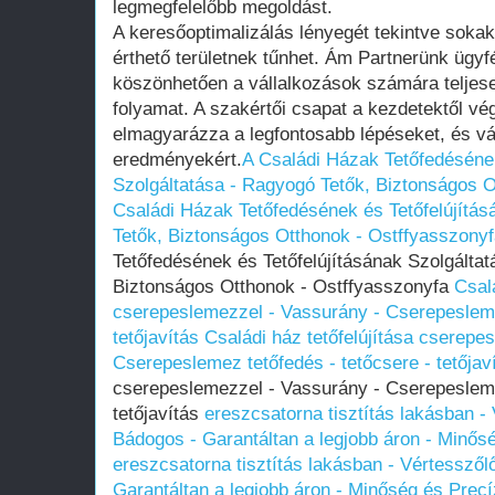
legmegfelelőbb megoldást.
A keresőoptimalizálás lényegét tekintve soka
érthető területnek tűnhet. Ám Partnerünk ügy
köszönhetően a vállalkozások számára teljese
folyamat. A szakértői csapat a kezdetektől vég
elmagyarázza a legfontosabb lépéseket, és váll
eredményekért.
A Családi Házak Tetőfedésének
Szolgáltatása - Ragyogó Tetők, Biztonságos O
Családi Házak Tetőfedésének és Tetőfelújítás
Tetők, Biztonságos Otthonok - Ostffyasszony
Tetőfedésének és Tetőfelújításának Szolgálta
Biztonságos Otthonok - Ostffyasszonyfa
Csalá
cserepeslemezzel - Vassurány - Cserepesleme
tetőjavítás
Családi ház tetőfelújítása cserepe
Cserepeslemez tetőfedés - tetőcsere - tetőjav
cserepeslemezzel - Vassurány - Cserepesleme
tetőjavítás
ereszcsatorna tisztítás lakásban -
Bádogos - Garantáltan a legjobb áron - Minő
ereszcsatorna tisztítás lakásban - Vértesszől
Garantáltan a legjobb áron - Minőség és Prec