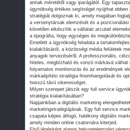
annak méretétől vagy iparágától. Egy tapasztal
ügynökség értékes segítséget nyújthat ebben 
stratégiát dolgoznak ki, amely magában foglal
a versenytársak elemzését és a pozicionálási
követően elkészítik a vállalati arculati elemeke
a tipográfia, hogy egységes és megkülönbözte
Emellett a ügynökség feladata a tartalomfejles
kialakításáról, a közösségi média felületek m
anyagok tervezéséről. A professzionális, célzo
hiteles, megbízható és vonzó márkává válhat
folyamatos monitorozás és az eredmények ele
márkaépítési stratégia finomhangolását és opti
hosszú távú sikerességet.
Milyen szerepet játszik egy full service ügynö
stratégia kialakításában?
Napjainkban a digitális marketing elengedhete
marketingstratégiájának. Egy full service mar
csapata képes átfogó, hatékony digitális mark
amely minden online csatornára kiterjed.
Első lépésként alapos helyzetelemzést végezn