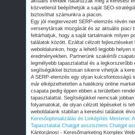
aktuális trendek határozzák meg a keresési e
közvetlenül beépíthetjük a saját SEO-stratégi
biztosíthat számunkra a piacon.
Egy jól megtervezett SERP-elemzés révén ne
versenytársak mozgását és az aktuális piaci t
feltárhatjuk, hogy a saját tartalmaink milyen p
találatok között. Ezáltal célzott fejlesztéseket
weboldalunkon, hogy a lehető legjobb helyen s
eredményekben. Partnerünk szakértői csapata
legmélyebb tapasztalattal és a legkorszerűbb 
segítségükkel biztosan sikerre vihetjük a kere
A SERP-elemzés egy olyan kulcsfontosságú sz
már elképzelhetetlen a hatékony online market
csapata pedig éppen ebben a területben rende
tapasztalattal. Segítségükkel nemcsak jobban 
folyamatokat, de olyan célzott lépéseket is t
weboldalaink stabilan a keresési találatok él
Keresőoptimalizálás és Linképítés Mesterei:
Tapasztalatai
Chatgpt asszisztens
Chatgpt as
Kántorjánosi - Keresőmarketing Komplex Web