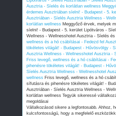
Lipótváros - Síelés Ausztriában - Síelés Ausz
Ausztria - Síelés és korlátlan wellness
Meggyő
érdemes Ausztriában síelni! - Budapest - 5. ke
Ausztriában - Síelés Ausztria Wellness - Well
korlátlan wellness
Meggyőző érvek, melyek mi
síelni! - Budapest - 5. kerület Lipótváros - Sí
Wellness - Wellnesshotel Ausztria - Síelés és
wellness és a hó csábításai - Fedezd fel Auszt
tökéletes világát! - Budapest - Hűvösvölgy - S
Ausztria Wellness - Wellnesshotel Ausztria - S
Friss levegő, wellness és a hó csábításai - Fe
pihenésre tökéletes világát! - Budapest - Hűvö
Síelés Ausztria Wellness - Wellnesshotel Auszt
wellness
Friss levegő, wellness és a hó csábít
sífutásra és pihenésre tökéletes világát! - Bu
Ausztriában - Síelés Ausztria Wellness - Well
korlátlan wellness Tegyük sikeressé vállalkoz
megoldásai
Vállalkozásod sikere a legfontosabb. Ahhoz, h
kulcsfontosságú, hogy a megfelelő eszközökk