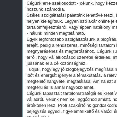
Cégünk erre szakosodott - célunk, hogy kézz
hozzunk számodra.
Széles szolgáltatási palettánk lehetővé teszi
helyen kielégítsük. Legyen szó akár online jele
tartalomfejlesztésről, vagy éppen hatékony 
- nálunk minden megtalálható.
Egyik legfontosabb szolgáltatásunk a blogírá
erejét, pedig a rendszeres, minőségi tartalom
megnyeréséhez és megtartásához. Cégünk rut
arról, hogy vállalkozásod üzenetei érdekes, 
jussanak el a célközönséghez.
Tudjuk, hogy egy jó blogbejegyzés megírása 
időt és energiát igényel a témakutatás, a rele
megfelelő hangvétel megtalálása. Ám ha ezt s
megtérülés is annál nagyobb lehet.
Cégünk tapasztalt tartalomstratégái és kreatív
válladról. Velünk nem kell aggódnod amiatt, 
értéktelen lesz. Profi szakértőink gondoskod
bejegyzés egyedi, figyelemfelkeltő és valódi é