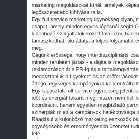
marketing megoldásokat kínál, amelyek képe
legösszetettebb kihívásaira is.
Egy full service marketing ügynökség olyan, 
csapat, amely minden egyes lépésnél segíti Ön
különböző szolgáltatók között lavírozni, hane
támaszkodhat, aki átlátja a teljes folyamatot é
meg.
Cégünk erőssége, hogy interdiszciplináris csa
minden területén jártas - a digitális megoldá
reklámozáson át a PR-ig és a tartalomgyártás
megosztaniuk a figyelmet és az erőforrásokat 
átfogó, egységes kampányokra koncentrálhat
Egy tapasztalt full service ügynökség jelentős
időt és energiát takarít meg, hiszen nem kell 
koordinálni, hanem egyetlen megbízható partne
szinergiák miatt a kampányok hatékonysága is
Ráadásul a különböző marketing eszközök ös
egységesebb és eredményesebb üzenetet tudu
felé.