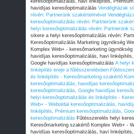
keresőoptimalizálás, havi linképítés, Prémium
havidíjas keresőoptimalizálás
Vendégházak sik
révén: Partnerünk szakértelmével
Vendégházak
keresőoptimalizálás révén: Partnerünk szakér
helyi keresőoptimalizálás révén: Partnerünk 
sikere a helyi keresőoptimalizálás révén: Par
Keresőoptimalizálás Marketing ügynökség We
Komplex Web+ - keresőmarketing ügynökség -
havidíjas keresőoptimalizálás, havi linképíté
Google havidíjas keresőoptimalizálás
A helyi 
linképítés ereje a fűtésszerelésben
Fűtésszere
és linképítés - Keresőmarketing szakértő Ko
keresőoptimalizálás, havidíjas keresőoptimali
keresőoptimalizálás, Google havidíjas keresőo
helyi keresőoptimalizálás és linképítés - Ke
Web+ - Weboldal keresőoptimalizálás, havidíj
linképítés, Prémium keresőoptimalizálás, Goog
keresőoptimalizálás
Fűtésszerelés helyi kereső
Keresőmarketing szakértő Komplex Web+ - We
havidíjas keresőoptimalizálás, havi linképíté