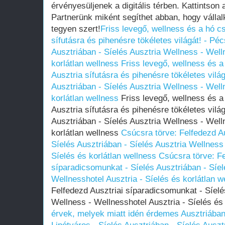
érvényesüljenek a digitális térben. Kattintson 
Partnerünk miként segíthet abban, hogy vállal
tegyen szert!
Friss levegő, wellness és a hó cs
sífutásra és pihenésre tökéletes világát! - Pé
Ausztriában - Síelés Ausztria Wellness - Well
korlátlan wellness
Friss levegő, wellness és a
Ausztria sífutásra és pihenésre tökéletes vilá
Ausztriában - Síelés Ausztria Wellness - Well
korlátlan wellness
Friss levegő, wellness és a 
Ausztria sífutásra és pihenésre tökéletes vilá
Ausztriában - Síelés Ausztria Wellness - Well
korlátlan wellness
Csúcsra törve: Felfedezd A
Síelés Ausztriában - Síelés Ausztria Wellness 
Síelés és korlátlan wellness
Csúcsra törve: Fe
síparadicsomunkat - Síelés Ausztriában - Síel
Wellnesshotel Ausztria - Síelés és korlátlan w
Felfedezd Ausztriai síparadicsomunkat - Síelé
Wellness - Wellnesshotel Ausztria - Síelés és
érvek, melyek miatt idén érdemes Ausztriában s