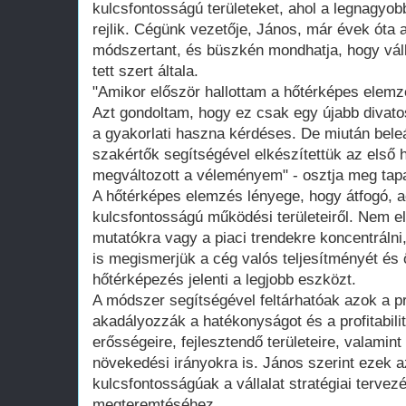
kulcsfontosságú területeket, ahol a legnagyo
rejlik. Cégünk vezetője, János, már évek óta a
módszertant, és büszkén mondhatja, hogy vál
tett szert általa.
"Amikor először hallottam a hőtérképes elemzé
Azt gondoltam, hogy ez csak egy újabb diva
a gyakorlati haszna kérdéses. De miután be
szakértők segítségével elkészítettük az első h
megváltozott a véleményem" - osztja meg tapa
A hőtérképes elemzés lényege, hogy átfogó, ad
kulcsfontosságú működési területeiről. Nem e
mutatókra vagy a piaci trendekre koncentrálni,
is megismerjük a cég valós teljesítményét és
hőtérképezés jelenti a legjobb eszközt.
A módszer segítségével feltárhatóak azok a 
akadályozzák a hatékonyságot és a profitabili
erősségeire, fejlesztendő területeire, valamint
növekedési irányokra is. János szerint ezek a
kulcsfontosságúak a vállalat stratégiai terve
megteremtéséhez.