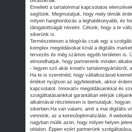
olvasóknak.
Emellett a tartalommal kapcsolatos elemzések
segítünk. Megmutatjuk, hogy mely témák érde
milyen hanghordozás a leghatékonyabb, és ho
látogatottságát növelni. Célunk, hogy a te vál
sikerünk is.
Természetesen a blogírás csak egy a szolgált
komplex megoldásokat kínál a digitális marketi
tervezés és még számos egyéb területen is. Ü
elmondhatjuk, hogy partnereink minden alkal
- legyen szó akár kreatív tartalomgyártásról, a
Ha te is szeretnéd, hogy vállalkozásod kiemelk
értéket nyújtson az ügyfeleidnek, akkor érde
kapcsolatot. Innovatív megoldásainkkal és sz
szolgáltatásainkkal garantáltan elérjük céljai
alkalmával részletesen is bemutatjuk, hogyan
sikerben.Ha van valami, amit a mai digitális v
vennünk, az a keresőoptimalizálás. A webolda
nagyban múlik azon, hogy milyen helyen jelenü
oldalon. Éppen ezért partnerünk szolgáltatá