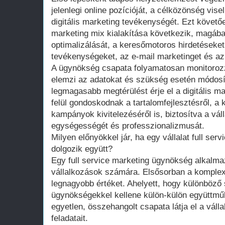
jelenlegi online pozícióját, a célközönség vis
digitális marketing tevékenységét. Ezt követőe
marketing mix kialakítása következik, magába
optimalizálását, a keresőmotoros hirdetéseke
tevékenységeket, az e-mail marketinget és az
A ügynökség csapata folyamatosan monitoroz
elemzi az adatokat és szükség esetén módosítj
legmagasabb megtérülést érje el a digitális m
felül gondoskodnak a tartalomfejlesztésről, a 
kampányok kivitelezéséről is, biztosítva a vál
egységességét és professzionalizmusát.
Milyen előnyökkel jár, ha egy vállalat full se
dolgozik együtt?
Egy full service marketing ügynökség alkalma
vállalkozások számára. Elsősorban a komplex, 
legnagyobb értéket. Ahelyett, hogy különböz
ügynökségekkel kellene külön-külön együttműk
egyetlen, összehangolt csapata látja el a váll
feladatait.