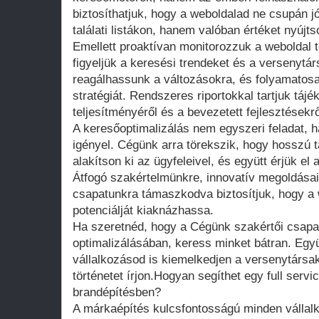
biztosíthatjuk, hogy a weboldalad ne csupán jó
találati listákon, hanem valóban értéket nyújt
Emellett proaktívan monitorozzuk a weboldal 
figyeljük a keresési trendeket és a versenytár
reagálhassunk a változásokra, és folyamatosa
stratégiát. Rendszeres riportokkal tartjuk tájé
teljesítményéről és a bevezetett fejlesztésekrő
A keresőoptimalizálás nem egyszeri feladat,
igényel. Cégünk arra törekszik, hogy hosszú t
alakítson ki az ügyfeleivel, és együtt érjük el
Átfogó szakértelmünkre, innovatív megoldásai
csapatunkra támaszkodva biztosítjuk, hogy a w
potenciálját kiaknázhassa.
Ha szeretnéd, hogy a Cégünk szakértői csapat
optimalizálásában, keress minket bátran. Együt
vállalkozásod is kiemelkedjen a versenytársak
történetet írjon.Hogyan segíthet egy full serv
brandépítésben?
A márkaépítés kulcsfontosságú minden vállal