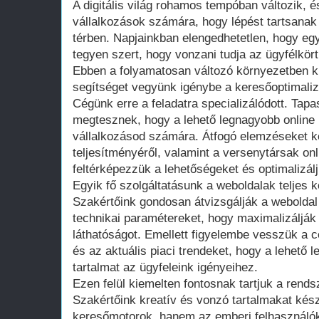
A digitális világ rohamos tempóban változik, é
vállalkozások számára, hogy lépést tartsanak 
térben. Napjainkban elengedhetetlen, hogy egy 
tegyen szert, hogy vonzani tudja az ügyfélkör
Ebben a folyamatosan változó környezetben k
segítséget vegyünk igénybe a keresőoptimalizá
Cégünk erre a feladatra specializálódott. Tap
megtesznek, hogy a lehető legnagyobb online l
vállalkozásod számára. Átfogó elemzéseket k
teljesítményéről, valamint a versenytársak onl
feltérképezzük a lehetőségeket és optimalizálj
Egyik fő szolgáltatásunk a weboldalak teljes 
Szakértőink gondosan átvizsgálják a weboldal s
technikai paramétereket, hogy maximalizálják 
láthatóságot. Emellett figyelembe vesszük a 
és az aktuális piaci trendeket, hogy a lehető 
tartalmat az ügyfeleink igényeihez.
Ezen felül kiemelten fontosnak tartjuk a rendsz
Szakértőink kreatív és vonzó tartalmakat ké
keresőmotorok, hanem az emberi felhasználók