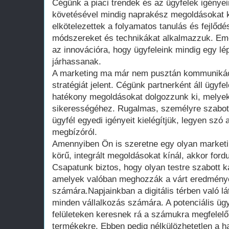
Cégünk a piaci trendek és az ügyfelek igény
követésével mindig naprakész megoldásokat k
elkötelezettek a folyamatos tanulás és fejlődés
módszereket és technikákat alkalmazzuk. Emel
az innovációra, hogy ügyfeleink mindig egy lép
járhassanak.
A marketing ma már nem pusztán kommunikáció
stratégiát jelent. Cégünk partnerként áll ügyfel
hatékony megoldásokat dolgozzunk ki, melyek
sikerességéhez. Rugalmas, személyre szabott
ügyfél egyedi igényeit kielégítjük, legyen szó 
megbízóról.
Amennyiben Ön is szeretne egy olyan marketing
körű, integrált megoldásokat kínál, akkor for
Csapatunk biztos, hogy olyan testre szabott k
amelyek valóban meghozzák a várt eredménye
számára.Napjainkban a digitális térben való l
minden vállalkozás számára. A potenciális ügy
felületeken keresnek rá a számukra megfelelő
termékekre. Ebben pedig nélkülözhetetlen a h