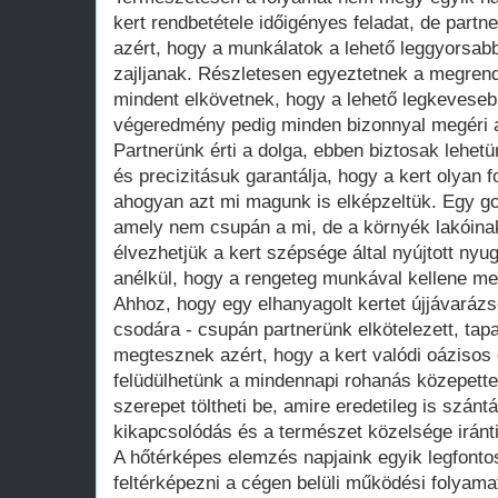
kert rendbetétele időigényes feladat, de part
azért, hogy a munkálatok a lehető leggyorsa
zajljanak. Részletesen egyeztetnek a megrend
mindent elkövetnek, hogy a lehető legkeveseb
végeredmény pedig minden bizonnyal megéri 
Partnerünk érti a dolga, ebben biztosak lehetü
és precizitásuk garantálja, hogy a kert olyan 
ahogyan azt mi magunk is elképzeltük. Egy gon
amely nem csupán a mi, de a környék lakóina
élvezhetjük a kert szépsége által nyújtott nyu
anélkül, hogy a rengeteg munkával kellene m
Ahhoz, hogy egy elhanyagolt kertet újjávaráz
csodára - csupán partnerünk elkötelezett, tap
megtesznek azért, hogy a kert valódi oázisos 
felüdülhetünk a mindennapi rohanás közepette.
szerepet töltheti be, amire eredetileg is szánt
kikapcsolódás és a természet közelsége iránti 
A hőtérképes elemzés napjaink egyik legfonto
feltérképezni a cégen belüli működési folyama