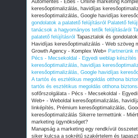
Autómentés - Ebes - Online marketing Kompl
keresőoptimalizálás, havidíjas keresőoptimali
keresőoptimalizálás, Google havidíjas kereső
gondolatok a palatető felújításról
Palatető felú
tanácsok a hagyományos tetők felújításáról
Ta
palatető felújításról
Tapasztalok és gondolatok a
Havidíjas keresőoptimalizálás - Web szöveg 
Growth Agency - Komplex Web+
Partnerünk m
Pécs - Mecsekoldal - Egyedi weblap készíté
keresőoptimalizálás, havidíjas keresőoptimali
keresőoptimalizálás, Google havidíjas keresőo
A tartós és esztétikus megoldás otthona bizto
tartós és esztétikus megoldás otthona biztons
sofőrszolgálata - Pécs - Mecsekoldal - Egyed
Web+ - Weboldal keresőoptimalizálás, havidíj
linképítés, Prémium keresőoptimalizálás, Goog
keresőoptimalizálás Sikerre termettünk - Miért
marketing ügynökséget?
Manapság a marketing egy rendkívül összetett 
siker kulcsa a sokrétű szakértelem és tapaszt