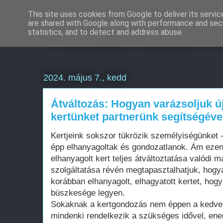
This site uses cookies from Google to deliver its servic
are shared with Google along with performance and secu
Weboldal készítés 
statistics, and to detect and address abuse.
2024. május 7., kedd
Átváltozás: Hogyan varázsoljuk új
kertünket partnerünk segítségéve
Kertjeink sokszor tükrözik személyiségünket 
épp elhanyagoltak és gondozatlanok. Ám ezen v
elhanyagolt kert teljes átváltoztatása valódi 
szolgáltatása révén megtapasztalhatjuk, hogy
korábban elhanyagolt, elhagyatott kertet, hog
büszkesége legyen.
Sokaknak a kertgondozás nem éppen a kedven
mindenki rendelkezik a szükséges idővel, ene