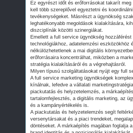
Ez egyrészt időt és erőforrásokat takarít meg
kell több szereplővel egyeztetni és koordináln
tevékenységeket. Másrészt a ügynökség szak
leghatékonyabb megoldások kialakítására, ki
diszciplínák közötti szinergiákat.
Emellett a full service ügynökség hozzáférést
technológiákhoz, adatelemzési eszközökhöz é
nélkülözhetetlenek a mai digitális környezetben
erőforrásaira koncentrálhat, miközben a mar
stratégia kialakításáról és a végrehajtásról.
Milyen típusú szolgáltatásokat nyújt egy full
A full service marketing ügynökségek komplex
kínálnak, lefedve a vállalati marketingstratégia
piackutatás és helyzetelemzés, a márkaépítés,
tartalomfejlesztés, a digitális marketing, az
és a kampányértékelés is.
A piackutatás és helyzetelemzés segít feltérké
versenytársakat és a piaci trendeket, megalap
döntéseket. A márkaépítés magában foglalja a v
brand identitás és a pozicionálás kialakítását.