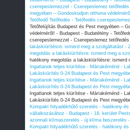
cserepeslemezzel - Cserepeslemez tetőfedés
megyében – Gondoskodjon otthona védelméről!
Tetőfedő Tetőfedés - Tetőfedés cserepesleme
Tetőfelújítás Budapest és Pest megyében – G
védelméről! - Budapest - Budatétény - Tetőfed
cserepeslemezzel - Cserepeslemez tetőfedé
lakáskiürítésre: ismerd meg a szolgáltatást - Z
megoldás a lakáskiürítésre: ismerd meg a szolg
hatékony megoldás a lakáskiürítésre: ismerd m
Ingatlanok teljes kiürítése - Máriakéménd - La
Lakáskiürítés 0-24 Budapest és Pest megyében
Ingatlanok teljes kiürítése - Máriakéménd - La
Lakáskiürítés 0-24 Budapest és Pest megyében
Ingatlanok teljes kiürítése - Máriakéménd - La
Lakáskiürítés 0-24 Budapest és Pest megyében
Kompakt folyadékhűtő szerelés - hatékony é
vállalkozásához - Budapest - 18. kerület Pests
azonnali klímaszerelés - új klíma beszerelés 
Kompakt folyadékhűtő szerelés - hatékony é