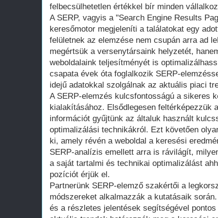
felbecsülhetetlen értékkel bír minden vállalk
A SERP, vagyis a "Search Engine Results Page"
keresőmotor megjeleníti a találatokat egy ado
felületnek az elemzése nem csupán arra ad le
megértsük a versenytársaink helyzetét, hanem 
weboldalaink teljesítményét is optimalizálhas
csapata évek óta foglalkozik SERP-elemzéssel
idejű adatokkal szolgálnak az aktuális piaci tr
A SERP-elemzés kulcsfontosságú a sikeres ker
kialakításához. Elsődlegesen feltérképezzük a
információt gyűjtünk az általuk használt kulcs
optimalizálási technikákról. Ezt követően oly
ki, amely révén a weboldal a keresési eredmé
SERP-analízis emellett arra is rávilágít, milye
a saját tartalmi és technikai optimalizálást ah
pozíciót érjük el.
Partnerünk SERP-elemző szakértői a legkors
módszereket alkalmazzák a kutatásaik során. 
és a részletes jelentések segítségével pontos