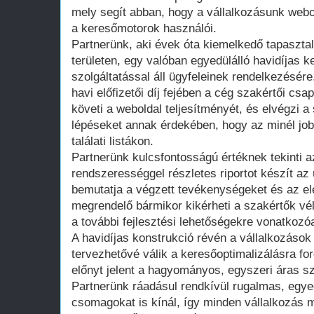
mely segít abban, hogy a vállalkozásunk webo
a keresőmotorok használói.
Partnerünk, aki évek óta kiemelkedő tapasztal
területen, egy valóban egyedülálló havidíjas k
szolgáltatással áll ügyfeleinek rendelkezésér
havi előfizetői díj fejében a cég szakértői c
követi a weboldal teljesítményét, és elvégzi a
lépéseket annak érdekében, hogy az minél jobb
találati listákon.
Partnerünk kulcsfontosságú értéknek tekinti az
rendszerességgel részletes riportot készít a
bemutatja a végzett tevékenységeket és az el
megrendelő bármikor kikérheti a szakértők vé
a további fejlesztési lehetőségekre vonatkozó
A havidíjas konstrukció révén a vállalkozáso
tervezhetővé válik a keresőoptimalizálásra for
előnyt jelent a hagyományos, egyszeri áras s
Partnerünk ráadásul rendkívül rugalmas, egye
csomagokat is kínál, így minden vállalkozás 