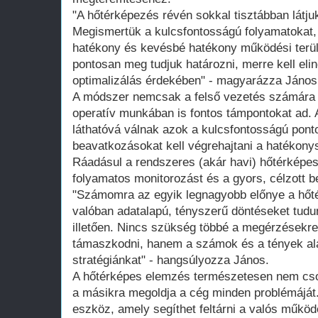
"A hőtérképezés révén sokkal tisztábban látju
Megismertük a kulcsfontosságú folyamatokat,
hatékony és kevésbé hatékony működési terül
pontosan meg tudjuk határozni, merre kell el
optimalizálás érdekében" - magyarázza János
A módszer nemcsak a felső vezetés számára 
operatív munkában is fontos támpontokat ad. 
láthatóvá válnak azok a kulcsfontosságú ponto
beavatkozásokat kell végrehajtani a hatékon
Ráadásul a rendszeres (akár havi) hőtérképes
folyamatos monitorozást és a gyors, célzott 
"Számomra az egyik legnagyobb előnye a hőt
valóban adatalapú, tényszerű döntéseket tud
illetően. Nincs szükség többé a megérzésekre
támaszkodni, hanem a számok és a tények alap
stratégiánkat" - hangsúlyozza János.
A hőtérképes elemzés természetesen nem cso
a másikra megoldja a cég minden problémáját.
eszköz, amely segíthet feltárni a valós műkö