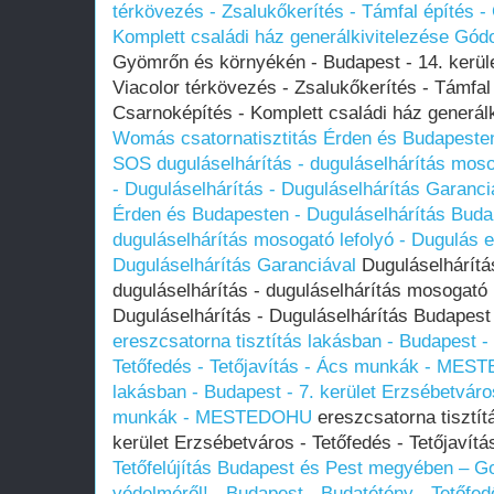
térkövezés - Zsalukőkerítés - Támfal építés -
Komplett családi ház generálkivitelezése Gód
Gyömrőn és környékén - Budapest - 14. kerüle
Viacolor térkövezés - Zsalukőkerítés - Támfal
Csarnoképítés - Komplett családi ház generál
Womás csatornatisztitás Érden és Budapesten
SOS duguláselhárítás - duguláselhárítás mosog
- Duguláselhárítás - Duguláselhárítás Garanci
Érden és Budapesten - Duguláselhárítás Buda
duguláselhárítás mosogató lefolyó - Dugulás el
Duguláselhárítás Garanciával
Duguláselhárítá
duguláselhárítás - duguláselhárítás mosogató l
Duguláselhárítás - Duguláselhárítás Budapest
ereszcsatorna tisztítás lakásban - Budapest - 
Tetőfedés - Tetőjavítás - Ács munkák - ME
lakásban - Budapest - 7. kerület Erzsébetváros
munkák - MESTEDOHU
ereszcsatorna tisztít
kerület Erzsébetváros - Tetőfedés - Tetőja
Tetőfelújítás Budapest és Pest megyében – G
védelméről! - Budapest - Budatétény - Tetőfed