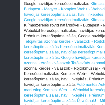
Google havidíjas keresőoptimalizálás
Klímasze
Budapest - Megyer - Komplex Web+ - Webolda
havidíjas keresőoptimalizálás, havi linképíté
Google havidíjas keresőoptimalizálás
Klímasze
Klímaszerelés rövid határidővel - Budapest 
Weboldal keresőoptimalizálás, havidíjas kereső
Prémium keresőoptimalizálás, Google havidíja
Tetőjavítás azonnal kérdés - válaszok - Röjtö
keresőoptimalizálás Keresőoptimalizálás Ko
keresőoptimalizálás, havidíjas keresőoptimali
keresőoptimalizálás, Google havidíjas keresőo
azonnal kérdés - válaszok
Tetőjavítás azonna
azonnal kérdés - válaszok - Röjtökmuzsaj - Pr
Keresőoptimalizálás Komplex Web+ - Weboldal
keresőoptimalizálás, havi linképítés, Prémium
havidíjas keresőoptimalizálás
Autómentés
Aut
marketing Komplex Web+ - Weboldal keresőopt
keresőoptimalizálás, havi linképítés, Prémium
havidíjas keresőoptimalizálás
Újra útnak! - M