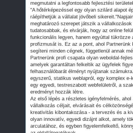
megmutatni a legfontosabb fejlesztési terület
"A hőtérképezéssel egy olyan szilárd alapot ép
ráépíthetjük a vállalat jövőbeli sikereit."Napja
meghatározó szerepet játszik a vállalkozások
tudatosabbak, és elvárják, hogy az online fel
funkcionális legyen, hanem egyúttal tükrözze 
profizmusát is. Ez az a pont, ahol Partnerünk 
segíteni minden cégnek, függetlenül annak mére
Partnerünk profi csapata olyan weboldal-fejle
amelyek garantáltan felkeltik az ügyfelek figy
felhasználóbarát élményt nyújtanak számukra
egyszerű, statikus weblapról, egy komplex e
egy egyedi, testreszabott webfelületről, a sza
eredményt hozzák létre.
Az első lépés a részletes igényfelmérés, ahol
vállalkozás céljait, elvárásait és célközönség
kreativitás kibontakozása - a tervezés és a ki
olyan innovatív, egyedi dizájnt alkot, amely t
arculatához, és egyben figyelemfelkeltő, könny
az oldallátogatóknak.