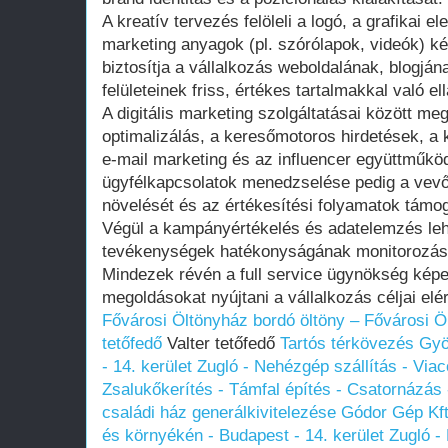
A kreatív tervezés felöleli a logó, a grafikai
marketing anyagok (pl. szórólapok, videók) kés
biztosítja a vállalkozás weboldalának, blogjá
felületeinek friss, értékes tartalmakkal való ell
A digitális marketing szolgáltatásai között me
optimalizálás, a keresőmotoros hirdetések, a
e-mail marketing és az influencer együttműk
ügyfélkapcsolatok menedzselése pedig a vevői 
növelését és az értékesítési folyamatok támo
Végül a kampányértékelés és adatelemzés leh
tevékenységek hatékonyságának monitorozását
Mindezek révén a full service ügynökség képe
megoldásokat nyújtani a vállalkozás céljai el
Fővárosi Öltönyház
bordó öltöny – Fővárosi Ö
tetőfedő
Valter tetőfedő
Tartós térkövezés Gy
- 14. kerület Zugló - Nehézgép szállítás - Viac
Zsalukőkerítés - Támfal építés - Csatornázás
családi ház generálkivitelezése Gódor Gép Kft
és környékén - Budapest - 14. kerület Zugló - 