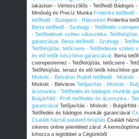
lakásban - Vértesszőlős - Tetőfedő Bádogos - 
Minőség és Precíz Munka
Friderika tetőfedő 
tetőfedő - Budapest - Rákoskert
Friderika tet
Berta tetőfedő - Szuhogy - Tetőfedés cserepesl
- Tetőfedések széles választéka. Tetőfelújítás
garanciával.
Berta tetőfedő - Szuhogy - Tetőf
Tetőfelújítás, tetőcsere - Tetőfedések széles v
és elő tetők készítése garanciával.
Berta tető
cserepeslemez - Tetőfelújítás, tetőcsere - Te
Tetőfelújítás, terasz és elő tetők készítése ga
Miskolc - Belváros
Rudolf tetőfedő - Miskolc 
Miskolc - Belváros
Tetőjavítás - Miskolc - Bulg
ácsmunka - Tetőfedés és bádogos munkák gar
Bulgárföld - Profi tetőfedés és ácsmunka - T
garanciával
Tetőjavítás - Miskolc - Bulgárföld
Tetőfedés és bádogos munkák garanciával
Csa
Családi háznál palatető felújítás
Családi háznál
sikeres online jelenléted zárul: A keresőoptim
kihozza a legtöbbet a Cégünkből