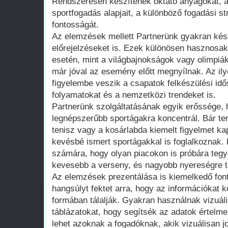
Rendszeresen készítenek oktató anyagokat, 
sportfogadás alapjait, a különböző fogadási str
fontosságát.
Az elemzések mellett Partnerünk gyakran kés
előrejelzéseket is. Ezek különösen hasznosa
esetén, mint a világbajnokságok vagy olimpiák
már jóval az esemény előtt megnyílnak. Az i
figyelembe veszik a csapatok felkészülési idő
folyamatokat és a nemzetközi trendeket is.
Partnerünk szolgáltatásának egyik erőssége,
legnépszerűbb sportágakra koncentrál. Bár te
tenisz vagy a kosárlabda kiemelt figyelmet k
kevésbé ismert sportágakkal is foglalkoznak.
számára, hogy olyan piacokon is próbára tegy
kevesebb a verseny, és nagyobb nyereségre t
Az elemzések prezentálása is kiemelkedő fon
hangsúlyt fektet arra, hogy az információkat k
formában tálalják. Gyakran használnak vizuáli
táblázatokat, hogy segítsék az adatok értelm
lehet azoknak a fogadóknak, akik vizuálisan j