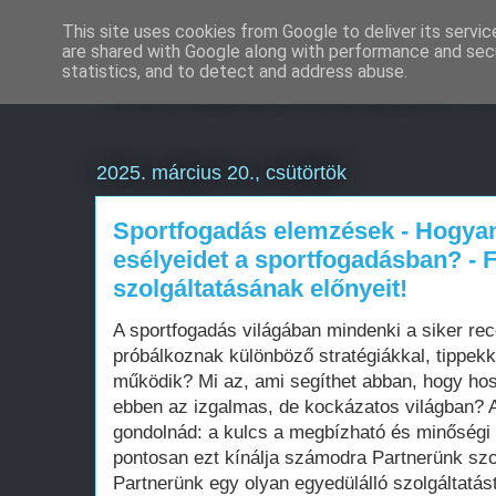
This site uses cookies from Google to deliver its servic
are shared with Google along with performance and secu
Weboldal készítés 
statistics, and to detect and address abuse.
2025. március 20., csütörtök
Sportfogadás elemzések - Hogyan
esélyeidet a sportfogadásban? - 
szolgáltatásának előnyeit!
A sportfogadás világában mindenki a siker rec
próbálkoznak különböző stratégiákkal, tippekk
működik? Mi az, ami segíthet abban, hogy ho
ebben az izgalmas, de kockázatos világban? 
gondolnád: a kulcs a megbízható és minőségi 
pontosan ezt kínálja számodra Partnerünk szo
Partnerünk egy olyan egyedülálló szolgáltatást