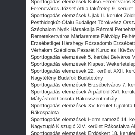
Sportfogadás elemzések Külső-Ferencváros 
Ferencváros József Attila-lakótelep 9. kerület 
Sportfogadás elemzések Újlak II. kerület Zöl
Pesthidegkút-Ófalu Budaliget Törökvész Ors
Széphalom Nyék Hársakalja Rézmál Petneház
Remetekertváros Máriaremete Pálvölgy Felhé
Erzsébetliget Hárshegy Rózsadomb Erzsébette
Vérhalom Szépilona Pasarét Kurucles Hűvösv
Sportfogadás elemzések 5. kerület Belváros V.
Sportfogadás elemzések Kispest Wekerletelep 
Sportfogadás elemzések 22. kerület XXII. ker
Nagytétény Budafok Budatétény
Sportfogadás elemzések Erzsébetváros 7. kerül
Sportfogadás elemzések Árpádföld XVI. kerüle
Mátyásföld Cinkota Rákosszentmihály
Sportfogadás elemzések XV. kerület Újpalota P
Rákospalota
Sportfogadás elemzések Herminamező 14. ker
Nagyzugló Kiszugló XIV. kerület Rákosfalva A
Sportfogadás elemzések Erdőskert 18. kerület