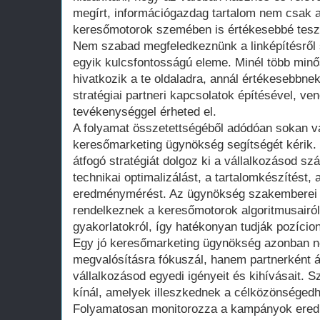
megírt, információgazdag tartalom nem csak a 
keresőmotorok szemében is értékesebbé teszi
Nem szabad megfeledkeznünk a linképítésről
egyik kulcsfontosságú eleme. Minél több minő
hivatkozik a te oldaladra, annál értékesebbnek
stratégiai partneri kapcsolatok építésével, ve
tevékenységgel érheted el.
A folyamat összetettségéből adódóan sokan vá
keresőmarketing ügynökség segítségét kérik.
átfogó stratégiát dolgoz ki a vállalkozásod s
technikai optimalizálást, a tartalomkészítést, 
eredménymérést. Az ügynökség szakemberei 
rendelkeznek a keresőmotorok algoritmusairól 
gyakorlatokról, így hatékonyan tudják pozícion
Egy jó keresőmarketing ügynökség azonban n
megvalósításra fókuszál, hanem partnerként ál
vállalkozásod egyedi igényeit és kihívásait.
kínál, amelyek illeszkednek a célközönségedh
Folyamatosan monitorozza a kampányok ered