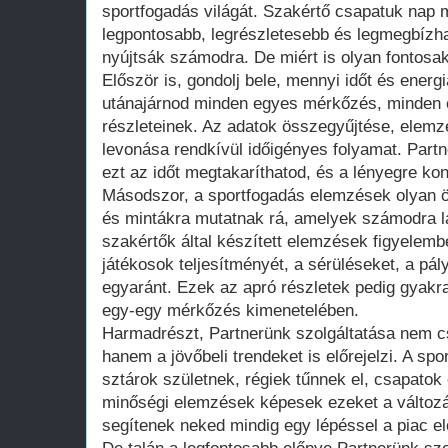
sportfogadás világát. Szakértő csapatuk nap 
legpontosabb, legrészletesebb és legmegbízh
nyújtsák számodra. De miért is olyan fontos
Először is, gondolj bele, mennyi időt és energ
utánajárnod minden egyes mérkőzés, minden 
részleteinek. Az adatok összegyűjtése, elem
levonása rendkívül időigényes folyamat. Part
ezt az időt megtakaríthatod, és a lényegre ko
Másodszor, a sportfogadás elemzések olyan 
és mintákra mutatnak rá, amelyek számodra lá
szakértők által készített elemzések figyelemb
játékosok teljesítményét, a sérüléseket, a pály
egyaránt. Ezek az apró részletek pedig gyakr
egy-egy mérkőzés kimenetelében.
Harmadrészt, Partnerünk szolgáltatása nem cs
hanem a jövőbeli trendeket is előrejelzi. A spo
sztárok születnek, régiek tűnnek el, csapato
minőségi elemzések képesek ezeket a változá
segítenek neked mindig egy lépéssel a piac elő