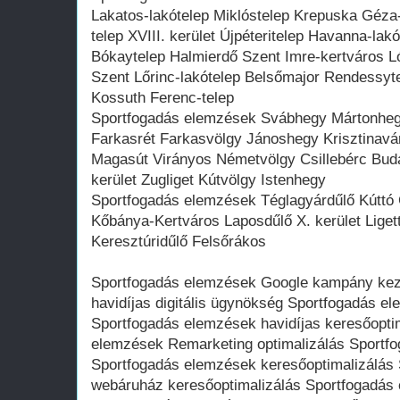
Lakatos-lakótelep Miklóstelep Krepuska Géza-
telep XVIII. kerület Újpéteritelep Havanna-lak
Bókaytelep Halmierdő Szent Imre-kertváros L
Szent Lőrinc-lakótelep Belsőmajor Rendessyt
Kossuth Ferenc-telep
Sportfogadás elemzések Svábhegy Mártonhegy
Farkasrét Farkasvölgy Jánoshegy Krisztinav
Magasút Virányos Németvölgy Csillebérc Bud
kerület Zugliget Kútvölgy Istenhegy
Sportfogadás elemzések Téglagyárdűlő Kúttó 
Kőbánya-Kertváros Laposdűlő X. kerület Liget
Keresztúridűlő Felsőrákos
Sportfogadás elemzések Google kampány kez
havidíjas digitális ügynökség Sportfogadás
Sportfogadás elemzések havidíjas keresőopti
elemzések Remarketing optimalizálás Sportfo
Sportfogadás elemzések keresőoptimalizálás
webáruház keresőoptimalizálás Sportfogadás e