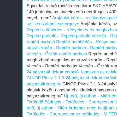
Egyoldalt szívó radiális ventilátor SKT HEA
140 jobb oldalas kivitelezésű centrifugális 400
egyéb, nem"
Árajánlat kérés - szilikonizaltpol
szilikonizaltpoliesztergolyo
Árajánlat kérés, sz
Reptéri autóbérlés - Kényelmes és megbízhat
Reptéri parkoló - Reptéri parkoló Vecsés - Re
reptéri parkoló
Reptéri autóbérlés - Kényelm
utazás során - Reptéri parkoló - Reptéri parko
Vecsés - Őrzött reptéri parkoló
Reptéri autóbé
megbízható megoldás az utazás során - Reptér
Vecsés - Reptéri parkolás Vecsés - Őrzött rep
24 pályázati dokumentáció, lapozzon az oldala
GINOP Plusz 2.1.3-24 pályázati dokumentáció,
palyazatiroceg.hu
GINOP Plusz 2.1.3-24 pályá
oldalak között olvassa el cikkeinket hasznos ta
palyazatiroceg.hu"
Új tető, új otthon - Miért ér
Tetőfedő Bádogos - Tetőfedés - Cserepeslem
tető, új otthon - Miért érdemes most felújítani
Tetőfedés - Cserepeslemez tetőfedés - MIT