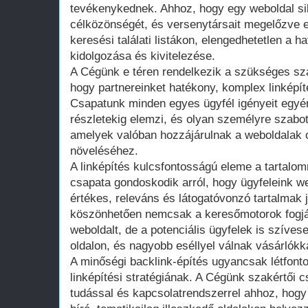
tevékenykednek. Ahhoz, hogy egy weboldal si
célközönségét, és versenytársait megelőzve e
keresési találati listákon, elengedhetetlen a ha
kidolgozása és kivitelezése.
A Cégünk e téren rendelkezik a szükséges sza
hogy partnereinket hatékony, komplex linképít
Csapatunk minden egyes ügyfél igényeit egyé
részletekig elemzi, és olyan személyre szabo
amelyek valóban hozzájárulnak a weboldalak 
növeléséhez.
A linképítés kulcsfontosságú eleme a tartalo
csapata gondoskodik arról, hogy ügyfeleink w
értékes, releváns és látogatóvonzó tartalmak
köszönhetően nemcsak a keresőmotorok fogják
weboldalt, de a potenciális ügyfelek is szívese
oldalon, és nagyobb eséllyel válnak vásárlókk
A minőségi backlink-építés ugyancsak létfon
linképítési stratégiának. A Cégünk szakértői 
tudással és kapcsolatrendszerrel ahhoz, hog