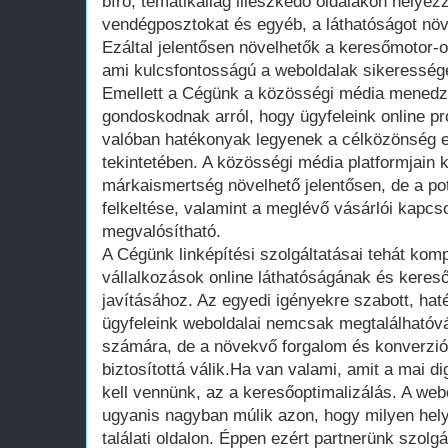
bíró, tematikailag illeszkedő oldalakon helyez
vendégposztokat és egyéb, a láthatóságot növ
Ezáltal jelentősen növelhetők a keresőmotor-o
ami kulcsfontosságú a weboldalak sikeresség
Emellett a Cégünk a közösségi média menedzs
gondoskodnak arról, hogy ügyfeleink online pro
valóban hatékonyak legyenek a célközönség e
tekintetében. A közösségi média platformjain
márkaismertség növelhető jelentősen, de a po
felkeltése, valamint a meglévő vásárlói kapcs
megvalósítható.
A Cégünk linképítési szolgáltatásai tehát ko
vállalkozások online láthatóságának és keres
javításához. Az egyedi igényekre szabott, h
ügyfeleink weboldalai nemcsak megtalálhatóv
számára, de a növekvő forgalom és konverzió 
biztosítottá válik.Ha van valami, amit a mai d
kell vennünk, az a keresőoptimalizálás. A web
ugyanis nagyban múlik azon, hogy milyen hel
találati oldalon. Éppen ezért partnerünk szol