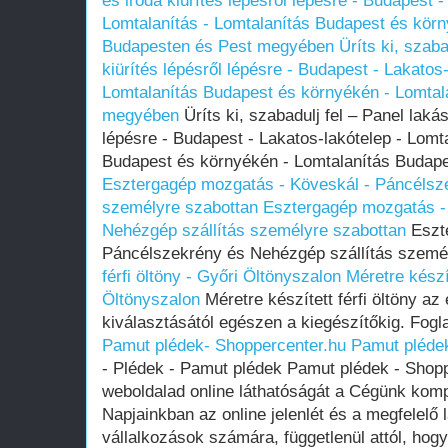
és iroda kiürítés lépésről lépésre - Budapest -
Lomtalanítás - Lomtalanítás Budapest és körn
Budapesten és Pest megyében
Üríts ki, szaba
kiürítés lépésről lépésre - Budapest - Lakatos-
Lomtalanítás Budapest és környékén - Lomtal
megyében
Üríts ki, szabadulj fel – Panel lakás
lépésre - Budapest - Lakatos-lakótelep - Lomt
Budapest és környékén - Lomtalanítás Budap
Esztergagép mozgatás - Köveskál - Páncélsz
személyre szabottan
Esztergagép mozgatás -
Nehézgép szállítás személyre szabottan
Eszte
Páncélszekrény és Nehézgép szállítás szemé
férfi öltöny - Győri Öltönyszalon
Méretre készít
Öltönyszalon
Méretre készített férfi öltöny a
kiválasztásától egészen a kiegészítőkig. Fogla
Pamut plédek- Shoppercenter.hu
Pamut pléde
- Plédek - Pamut plédek Pamut plédek - Shopp
weboldalad online láthatóságát a Cégünk kompl
Napjainkban az online jelenlét és a megfelelő
vállalkozások számára, függetlenül attól, hog