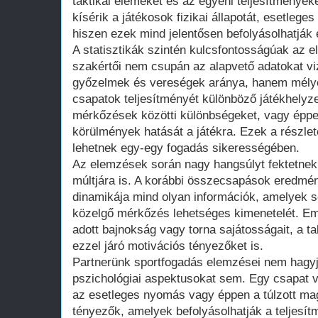
taktikai elemeket és az egyéni teljesítmények
kísérik a játékosok fizikai állapotát, esetleges
hiszen ezek mind jelentősen befolyásolhatják
A statisztikák szintén kulcsfontosságúak az 
szakértői nem csupán az alapvető adatokat viz
győzelmek és vereségek aránya, hanem mélye
csapatok teljesítményét különböző játékhelyze
mérkőzések közötti különbségeket, vagy éppen
körülmények hatását a játékra. Ezek a részle
lehetnek egy-egy fogadás sikerességében.
Az elemzések során nagy hangsúlyt fektetnek
múltjára is. A korábbi összecsapások eredmény
dinamikája mind olyan információk, amelyek se
közelgő mérkőzés lehetséges kimenetelét. Eme
adott bajnokság vagy torna sajátosságait, a tab
ezzel járó motivációs tényezőket is.
Partnerünk sportfogadás elemzései nem hagyj
pszichológiai aspektusokat sem. Egy csapat v
az esetleges nyomás vagy éppen a túlzott ma
tényezők, amelyek befolyásolhatják a teljesí