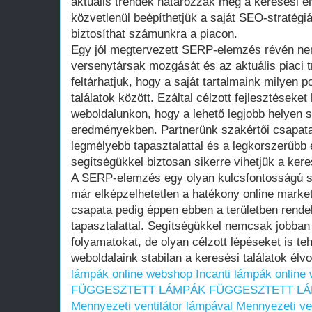
aktuális trendek határozzák meg a keresési e
közvetlenül beépíthetjük a saját SEO-stratégi
biztosíthat számunkra a piacon.
Egy jól megtervezett SERP-elemzés révén ne
versenytársak mozgását és az aktuális piaci t
feltárhatjuk, hogy a saját tartalmaink milyen p
találatok között. Ezáltal célzott fejlesztéseket
weboldalunkon, hogy a lehető legjobb helyen s
eredményekben. Partnerünk szakértői csapata
legmélyebb tapasztalattal és a legkorszerűbb 
segítségükkel biztosan sikerre vihetjük a kere
A SERP-elemzés egy olyan kulcsfontosságú sz
már elképzelhetetlen a hatékony online market
csapata pedig éppen ebben a területben rende
tapasztalattal. Segítségükkel nemcsak jobban 
folyamatokat, de olyan célzott lépéseket is t
weboldalaink stabilan a keresési találatok él
lámpák online webshop
Incanti lámpák online
FÜGGESZTETT LÁMPÁK
FÜGGESZTETT L
Mennyezeti ventilátor lámpával
Mennyezeti ven